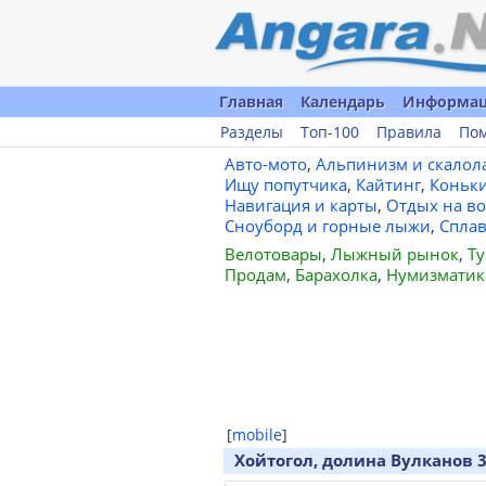
Главная
Календарь
Информа
Разделы
Топ-100
Правила
По
Авто-мото
,
Альпинизм и скалол
Ищу попутчика
,
Кайтинг
,
Коньк
Навигация и карты
,
Отдых на во
Сноуборд и горные лыжи
,
Спла
Велотовары
,
Лыжный рынок
,
Ту
Продам
,
Барахолка
,
Нумизматик
[
mobile
]
Хойтогол, долина Вулканов 3