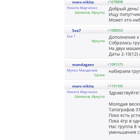
marc-nikita
#
1078898
Никита Марченко
Добрый день!
Шелехов, Иркутск
Ищу попутчик
Может кто-ниб
Sea7
#
1080053
Sea 7
Дополнение к 
Иркутск
Собралась гру
На двух машин
Даты 2-10(12) 
mandagaev
#
1081575
Мунко Мандагаев
набираем груп
Орлик
marc-nikita
#
1191343
Никита Марченко
Здравствуйте!
Шелехов, Иркутск
Молодая весел
Тапографов 31
Пока есть уст
Пока 4тр в од
Нас группа 8 
уменьшения ст