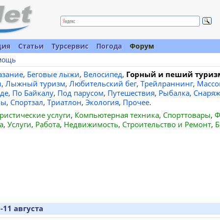
ция
Статьи
Турсервис
Погода
Форум
мощь
азание
,
Беговые лыжи
,
Велосипед
,
Горный и пеший туриз
и
,
Лыжный туризм
,
Любительский бег
,
Трейлраннинг
,
Массо
де
,
По Байкалу
,
Под парусом
,
Путешествия
,
Рыбалка
,
Снаряж
вы
,
Спортзал
,
Триатлон
,
Экология
,
Прочее
.
ристические услуги
,
Компьютерная техника
,
Спорттовары
,
Ф
а
,
Услуги
,
Работа
,
Недвижимость
,
Строительство и Ремонт
,
Б
-11 августа