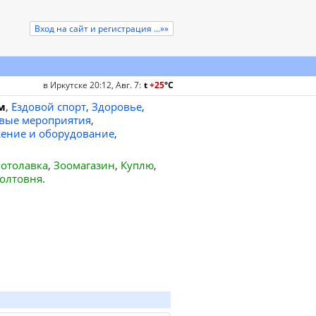
Вход на сайт и регистрация ...»»
в Иркутске 20:12, Авг. 7
:
t
+25
°
C
м
,
Ездовой спорт
,
Здоровье
,
вые мероприятия
,
ение и оборудование
,
отолавка
,
Зоомагазин
,
Куплю
,
олтовня
.