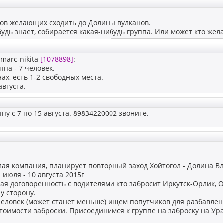
ов желающих сходить до Долины вулканов.
удь знает, собирается какая-нибудь группа. Или может кто жел
marc-nikita
[1078898]
:
ппа - 7 человек.
ах, есть 1-2 свободных места.
августа.
пу с 7 по 15 августа. 89834220002 звоните.
ая компания, планирует повторный заход Хойтогол - Долина Влу
 июля - 10 августа 2015г
ная договоренность с водителями кто забросит Иркутск-Орлик, О
ну сторону.
человек (может станет меньше) ищем попутчиков для разбавле
оимости заброски. Присоединимся к группе на заброску на Ура