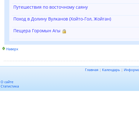
Путешествия по восточному саяну
Поход в Долину Вулканов (Хойто-Гол, Жойган)
Пещера Горомын Агы
Наверх
Главная
|
Календарь
|
Информ
О сайте
Статистика