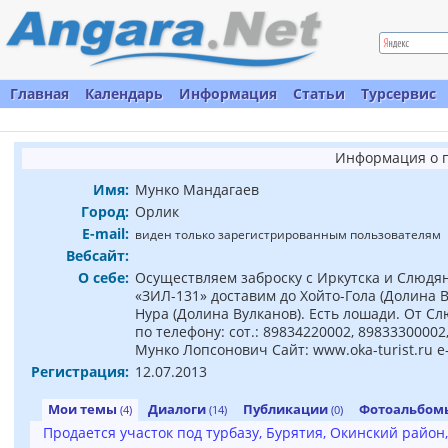
Главная
Календарь
Информация
Статьи
Турсервис
Информация о 
Имя:
Мунко Мандагаев
Город:
Орлик
E-mail:
виден только зарегистрированным пользователям
Вебсайт:
О себе:
Осуществляем заброску с Иркутска и Слюдянк
«ЗИЛ-131» доставим до Хойто-Гола (Долина В
Нура (Долина Вулканов). Есть лошади. От С
по телефону: сот.: 89834220002, 89833300002
Мунко Лопсонович Сайт: www.oka-turist.ru e-
Регистрация:
12.07.2013
Мои темы
Диалоги
Публикации
Фотоальбо
(4)
(14)
(0)
Продается участок под турбазу, Бурятия, Окинский район,