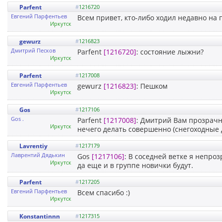
Parfent
#
1216720
Евгений Парфентьев
Всем привет, кто-либо ходил недавно на
Иркутск
gewurz
#
1216823
Дмитрий Песков
Parfent
[1216720]
: состояние лыжни?
Иркутск
Parfent
#
1217008
Евгений Парфентьев
gewurz
[1216823]
: Пешком
Иркутск
Gos
#
1217106
Gos .
Parfent
[1217008]
: Дмитрий Вам прозрачн
Иркутск
нечего делать совершенно (снегоходные 
Lavrentiy
#
1217179
Лаврентий Дядькин
Gos
[1217106]
: В соседней ветке я непроз
Иркутск
да еще и в группе новички будут.
Parfent
#
1217205
Евгений Парфентьев
Всем спасибо :)
Иркутск
Konstantinnn
#
1217315