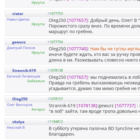
Иркутск
viator
#
1077753
Павел Цветик
Oleg250
[1077657]
: Добрый день, Олег! В
Иркутск
Порожистого сразу вниз. По времени дол
маршрут по гребню.
gewurz
#
1077754
Дмитрий Песков
Oleg250
[1077740]
:
Нам бы не гуглы-мугл
Иркутск
иначе будете ждать, кто вас за ручку про
длина в км. Разжевывать словесно никто 
Strannik-619
#
1078138
Евгений Литвинцев
Oleg250
[1077657]
: мы поднимались в лоб
Байкальск
Правда на гребень выскакиваешь неожидан
угадывается, думаю там мимо гребня не 
Oleg250
#
1078157
Олег Викторов
Strannik-619
[1078138]
:gewurz
[1077737]
:
Ангарск
"в лоб" зайти, там вроде тропа довольно
vkolya
#
1184812
Николай В
В субботу утеряна палочка BD Syncline не
благодарен.