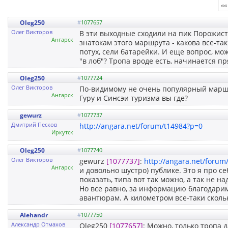
««
Oleg250
#
1077657
Олег Викторов
В эти выходные сходили на пик Порожист
Ангарск
знатокам этого маршрута - какова все-та
потух, сели батарейки. И еще вопрос, мо
"в лоб"? Тропа вроде есть, начинается п
Oleg250
#
1077724
Олег Викторов
По-видимому не очень популярный маршру
Ангарск
Гуру и Синсэи туризма вы где?
gewurz
#
1077737
Дмитрий Песков
http://angara.net/forum/t14984?p=0
Иркутск
Oleg250
#
1077740
Олег Викторов
gewurz
[1077737]
:
http://angara.net/forum
Ангарск
и довольно шустро) публике. Это я про с
показать, типа вот так можно, а так не на
Но все равно, за информацию благодарим
авантюрам. А километром все-таки скол
Alehandr
#
1077750
Александр Отмахов
Oleg250
[1077657]
: Можно, только тропа 