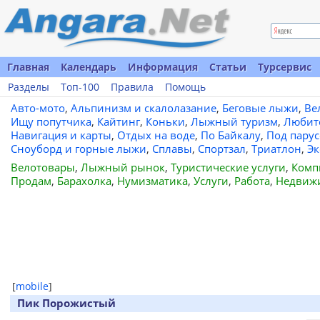
Главная
Календарь
Информация
Статьи
Турсервис
Разделы
Топ-100
Правила
Помощь
Авто-мото
,
Альпинизм и скалолазание
,
Беговые лыжи
,
Ве
Ищу попутчика
,
Кайтинг
,
Коньки
,
Лыжный туризм
,
Любит
Навигация и карты
,
Отдых на воде
,
По Байкалу
,
Под пару
Сноуборд и горные лыжи
,
Сплавы
,
Спортзал
,
Триатлон
,
Эк
Велотовары
,
Лыжный рынок
,
Туристические услуги
,
Комп
Продам
,
Барахолка
,
Нумизматика
,
Услуги
,
Работа
,
Недвиж
[
mobile
]
Пик Порожистый