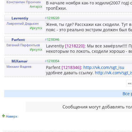
Константин Прончин
В начале ноября как-то ходили(2007 год) 
Ангарск
тропЁжки.
Lavrentiy
#
1218220
Лаврентий Дядькин
Женя, ты где? Расскажи как сходили. Тут
Иркутск
пояс - это реально экстрим должен был б
Parfent
#
1218346
Евгений Парфентьев
Lavrentiy
[1218220]
: Мы все замёрзли!!!! 
Иркутск
некоторым по локоть, сходили хорошо - в
MiXamar
#
1218354
Михаил Фадеев
Parfent
[1218346]
:
http://vk.com/sgt_isu
удобнее давать ссылку.
http://vk.com/sgt
««
Все 
Сообщения могут добавлять то
Наверх