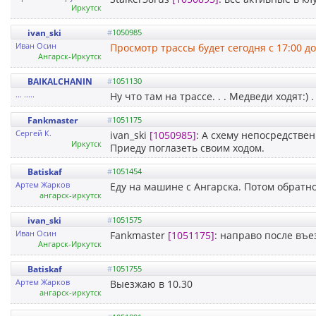
Иркутск
ivan_ski
#
1050985
Иван Осин
Просмотр трассы будет сегодня с 17:00 до
Ангарск-Иркутск
BAIKALCHANIN
#
1051130
... .....
Ну что там на трассе. . . Медведи ходят:) . 
Fankmaster
#
1051175
Сергей К.
ivan_ski
[1050985]
: А схему непосредствен
Иркутск
Приеду поглазеть своим ходом.
Batiskaf
#
1051454
Артем Жарков
Еду на машине с Ангарска. Потом обратно.
ангарск-иркутск
ivan_ski
#
1051575
Иван Осин
Fankmaster
[1051175]
: направо после въе
Ангарск-Иркутск
Batiskaf
#
1051755
Артем Жарков
Выезжаю в 10.30
ангарск-иркутск