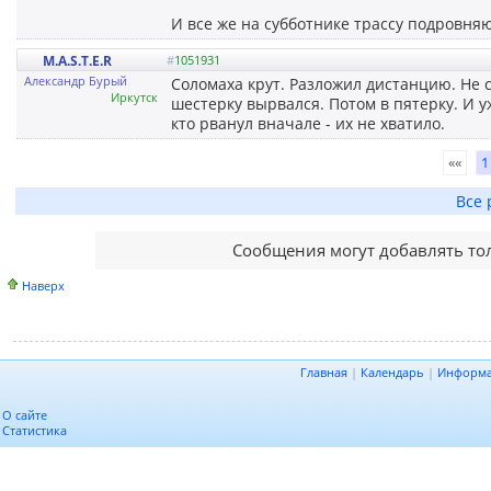
И все же на субботнике трассу подровняю
M.A.S.T.E.R
#
1051931
Александр Бурый
Соломаха крут. Разложил дистанцию. Не с
Иркутск
шестерку вырвался. Потом в пятерку. И 
кто рванул вначале - их не хватило.
««
1
Все 
Сообщения могут добавлять то
Наверх
Главная
|
Календарь
|
Информ
О сайте
Статистика