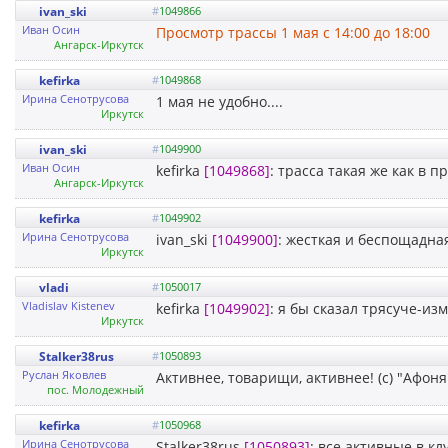
ivan_ski
#
1049866
Иван Осин
Просмотр трассы 1 мая с 14:00 до 18:00
Ангарск-Иркутск
kefirka
#
1049868
Ирина Сенотрусова
1 мая не удобно....
Иркутск
ivan_ski
#
1049900
Иван Осин
kefirka
[1049868]
: трасса такая же как в 
Ангарск-Иркутск
kefirka
#
1049902
Ирина Сенотрусова
ivan_ski
[1049900]
: жесткая и беспощадная
Иркутск
vladi
#
1050017
Vladislav Kistenev
kefirka
[1049902]
: я бы сказал трясуче-и
Иркутск
Stalker38rus
#
1050893
Руслан Яковлев
Активнее, товарищи, активнее! (с) "Афоня"
пос. Молодежный
kefirka
#
1050968
Ирина Сенотрусова
Stalker38rus
[1050893]
: все активные в к