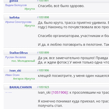
gonza
#
1051891
Вадим Белоусов
Спасибо, всё было здорово.
Иркутск
kefirka
#
1051898
Ирина Сенотрусова
Да, было круто, трасса приятно удивила.
Иркутск
году:) Наконец-то почувствовала всю пре
Спасибо организаторам, участникам и бо
И да, я люблю поговорить в пелотоне. Так
Stalker38rus
#
1051899
Руслан Яковлев
Да уж, все замечательно прошло! Правда п
пос. Молодежный
Да, и ждем фоток:) У меня только одна чт
ivan_ski
#
1051906
Иван Осин
клещей посмотрите, у меня один нашелс
Ангарск-Иркутск
BAIKALCHANIN
#
1051923
... .....
ivan_ski
[1051906]
: к просолевшим на тра
Я конечно понимал куда приехал, но трас
получать стал.