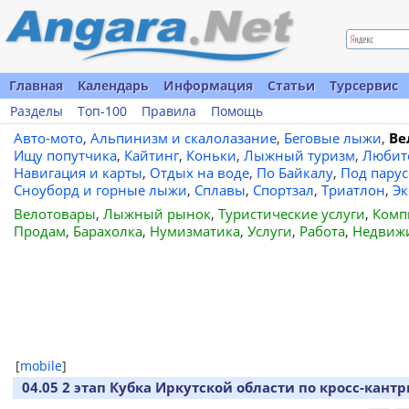
Главная
Календарь
Информация
Статьи
Турсервис
Разделы
Топ-100
Правила
Помощь
Авто-мото
,
Альпинизм и скалолазание
,
Беговые лыжи
,
Ве
Ищу попутчика
,
Кайтинг
,
Коньки
,
Лыжный туризм
,
Любит
Навигация и карты
,
Отдых на воде
,
По Байкалу
,
Под пару
Сноуборд и горные лыжи
,
Сплавы
,
Спортзал
,
Триатлон
,
Эк
Велотовары
,
Лыжный рынок
,
Туристические услуги
,
Комп
Продам
,
Барахолка
,
Нумизматика
,
Услуги
,
Работа
,
Недвиж
[
mobile
]
04.05 2 этап Кубка Иркутской области по кросс-кантр