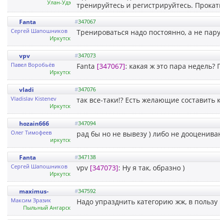
Улан-Удэ
тренируйтесь и регистрируйтесь. Прокати
Fanta
#
347067
Сергей Шапошников
Тренироваться надо постоянно, а не пару
Иркутск
vpv
#
347073
Павел Воробьёв
Fanta
[347067]
: какая ж это пара недель?
Иркутск
vladi
#
347076
Vladislav Kistenev
так все-таки!? Есть желающие составить
Иркутск
hozain666
#
347094
Олег Тимофеев
рад бы но не вывезу ) либо не дооценива
иркутск
Fanta
#
347138
Сергей Шапошников
vpv
[347073]
: Ну я так, образно )
Иркутск
maximus-
#
347592
Максим Зразик
Надо упразднить категорию жж, в пользу
Пыльный Ангарск