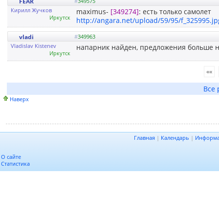
FEAR
#
349575
Кирилл Жучков
maximus-
[349274]
: есть только самолет
Иркутск
http://angara.net/upload/59/95/f_325995.jp
vladi
#
349963
Vladislav Kistenev
напарник найден, предложения больше н
Иркутск
««
Все 
Наверх
Главная
|
Календарь
|
Информ
О сайте
Статистика