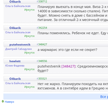
O4karik
#
338712
Ольга Байкальская
Планирую выехать в конце мая. Виза 2-х 
Иркутск
14000 в зависимости сколько спален). П
будет. Можно снять в доме с бассейном и
питание. За отличный 2-х месячный отды
O4karik
#
342254
Ольга Байкальская
Планы поменялись. Ребенок не едет. Еду 
Иркутск
putehestvenik
#
348427
Дмитрий Габидулин
а мармарис это где если не секрет?
Иркутск
hewlett
#
348556
Юлия Фадеева
putehestvenik
[348427]
: Средиземноморск
Иркутск
будет?
O4karik
#
355521
Ольга Байкальская
Нет не жарко. Планируем походить на яхт
Иркутск
яхтсменов. А в сентябре идем в Грецию н
Все 
Наверх