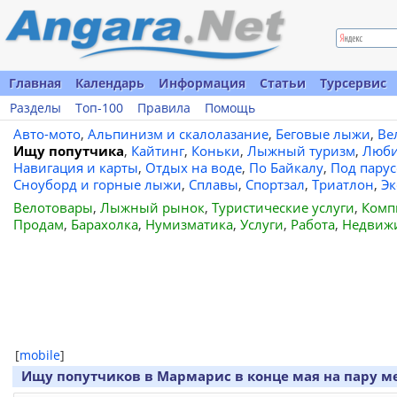
Главная
Календарь
Информация
Статьи
Турсервис
Разделы
Топ-100
Правила
Помощь
Авто-мото
,
Альпинизм и скалолазание
,
Беговые лыжи
,
Ве
Ищу попутчика
,
Кайтинг
,
Коньки
,
Лыжный туризм
,
Люби
Навигация и карты
,
Отдых на воде
,
По Байкалу
,
Под пару
Сноуборд и горные лыжи
,
Сплавы
,
Спортзал
,
Триатлон
,
Эк
Велотовары
,
Лыжный рынок
,
Туристические услуги
,
Комп
Продам
,
Барахолка
,
Нумизматика
,
Услуги
,
Работа
,
Недвиж
[
mobile
]
Ищу попутчиков в Мармарис в конце мая на пару м