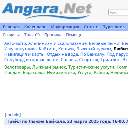
Главная
Календарь
Информация
Статьи
Турсервис
Разделы
Топ-100
Правила
Помощь
Авто-мото
,
Альпинизм и скалолазание
,
Беговые лыжи
,
Ве
Ищу попутчика
,
Кайтинг
,
Коньки
,
Лыжный туризм
,
Любит
Навигация и карты
,
Отдых на воде
,
По Байкалу
,
Под пару
Сноуборд и горные лыжи
,
Сплавы
,
Спортзал
,
Триатлон
,
Эк
Велотовары
,
Лыжный рынок
,
Туристические услуги
,
Комп
Продам
,
Барахолка
,
Нумизматика
,
Услуги
,
Работа
,
Недвиж
[
mobile
]
Трейл по Лыжне Байкала. 23 марта 2025 года. 16-00. 