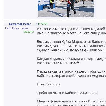
Extremal_Peter
#
1470501
Петр Мехоношин
В сезоне 2025-го года коллекция медал
Иркутск
именно знаковые места нашего священно
Восемь этапов Кубка Марафонов Байкал о
Восемь двусторонних литых металличес
единую коллекцию, получат финишеры на
Каждая медаль уникальна и каждая меда
его знаковым местам!🔥🏞
Перед каждым этапом нашего Кубка один
Байкала, которая изображена на медали
Итак, 3-й этап:
Трейл по Лыжне Байкала, 23.03.2025
Медаль финишера посвящена Кругобайка
сооружениями, мостами и тоннелями, кот