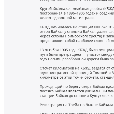
Кругобайка́льская желе́зная доро́га (К
построенная в 1896–1905 годах и соеди
железнодорожной магистрали.
КБЖД начиналась на станции Иннокентье
озера Байкал у станции Байкал, далее шл
через склоны Приморского хребта) и зак
представляет собой наиболее сложный ж
13 октября 1905 года КБЖД была официал
пути была прекращена — участок между 
году насыпь разобранной дороги была з
Отсчёт километров на КБЖД ведётся от с
административной границей Томской и За
километре от этой точки отсчёта, станция
Проходящий по берегу озера Байкал вдол
посёлка Байкал является уникальным па
станции Байкал до станции Култук являю
Регистрация на Трейл по Лыжне Байкала
Спешите зарегистрироваться заранее, чт