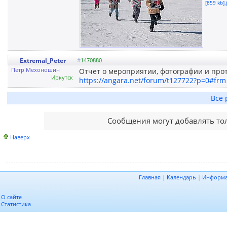
[859 kb].
Extremal_Peter
#
1470880
Петр Мехоношин
Отчет о мероприятии, фотографии и прот
Иркутск
https://angara.net/forum/t127722?p=0#frm
Все 
Сообщения могут добавлять то
Наверх
Главная
|
Календарь
|
Информ
О сайте
Статистика