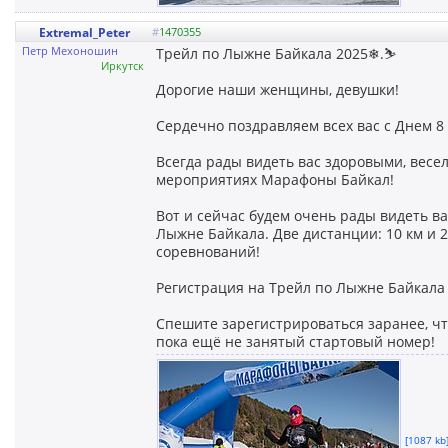
Extremal_Peter
#
1470355
Петр Мехоношин
Трейл по Лыжне Байкала 2025❄.⛷
Иркутск
Дорогие наши женщины, девушки!
Сердечно поздравляем всех вас с Днем 8
Всегда рады видеть вас здоровыми, весе
мероприятиях Марафоны Байкал!
Вот и сейчас будем очень рады видеть вас
Лыжне Байкала. Две дистанции: 10 км и 
соревнований!
Регистрация на Трейл по Лыжне Байкала
Спешите зарегистрироваться заранее, чт
пока ещё не занятый стартовый номер!
[1087 kb]