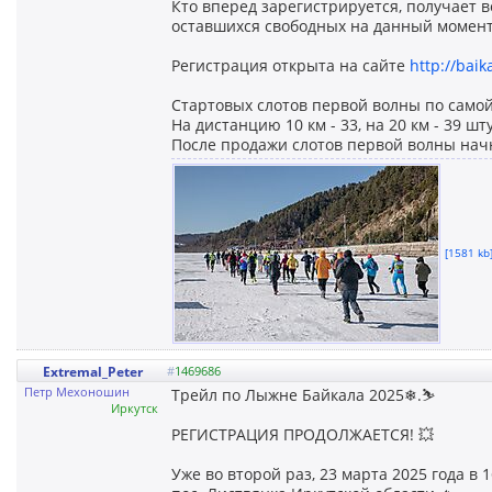
Кто вперед зарегистрируется, получает
оставшихся свободных на данный момент,
Регистрация открыта на сайте
http://bai
Стартовых слотов первой волны по самой
На дистанцию 10 км - 33, на 20 км - 39 шту
После продажи слотов первой волны начн
[1581 kb]
Extremal_Peter
#
1469686
Петр Мехоношин
Трейл по Лыжне Байкала 2025❄.⛷
Иркутск
РЕГИСТРАЦИЯ ПРОДОЛЖАЕТСЯ! 💥
Уже во второй раз, 23 марта 2025 года в 