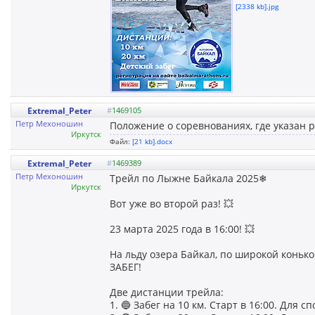
[2338 kb].jpg
Extremal_Peter
#
1469105
Петр Мехоношин
Положение о соревнованиях, где указан 
Иркутск
Файл:
[21 kb].docx
Extremal_Peter
#
1469389
Петр Мехоношин
Трейл по Лыжне Байкала 2025❄
Иркутск
Вот уже во второй раз! 💥
23 марта 2025 года в 16:00! 💥
На льду озера Байкал, по широкой коньк
ЗАБЕГ!
Две дистанции трейла:
1. 🔵 Забег на 10 км. Старт в 16:00. Для 