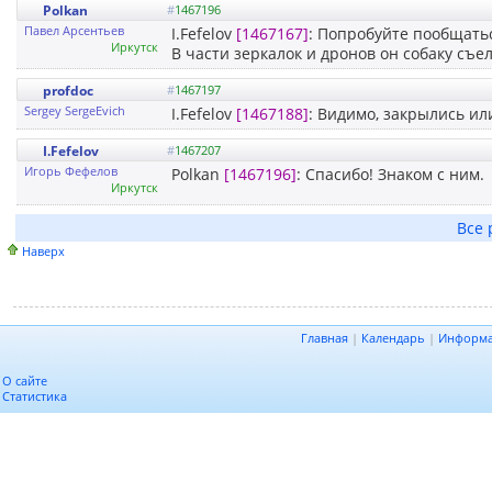
Polkan
#
1467196
Павел Арсентьев
I.Fefelov
[1467167]
: Попробуйте пообщать
Иркутск
В части зеркалок и дронов он собаку съе
profdoc
#
1467197
Sergey SergeEvich
I.Fefelov
[1467188]
: Видимо, закрылись ил
I.Fefelov
#
1467207
Игорь Фефелов
Polkan
[1467196]
: Спасибо! Знаком с ним.
Иркутск
Все 
Наверх
Главная
|
Календарь
|
Информ
О сайте
Статистика