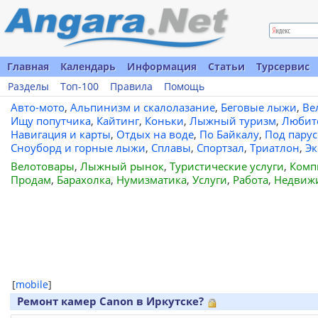
Главная
Календарь
Информация
Статьи
Турсервис
Разделы
Топ-100
Правила
Помощь
Авто-мото
,
Альпинизм и скалолазание
,
Беговые лыжи
,
Ве
Ищу попутчика
,
Кайтинг
,
Коньки
,
Лыжный туризм
,
Любит
Навигация и карты
,
Отдых на воде
,
По Байкалу
,
Под пару
Сноуборд и горные лыжи
,
Сплавы
,
Спортзал
,
Триатлон
,
Эк
Велотовары
,
Лыжный рынок
,
Туристические услуги
,
Комп
Продам
,
Барахолка
,
Нумизматика
,
Услуги
,
Работа
,
Недвиж
[
mobile
]
Ремонт камер Canon в Иркутске?