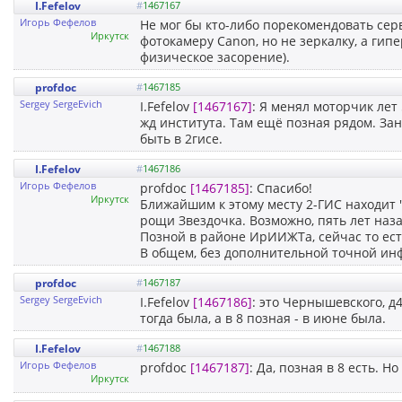
I.Fefelov
#
1467167
Игорь Фефелов
Не мог бы кто-либо порекомендовать сер
Иркутск
фотокамеру Canon, но не зеркалку, а гип
физическое засорение).
profdoc
#
1467185
Sergey SergeEvich
I.Fefelov
[1467167]
: Я менял моторчик лет
жд института. Там ещё позная рядом. Зан
быть в 2гисе.
I.Fefelov
#
1467186
Игорь Фефелов
profdoc
[1467185]
: Спасибо!
Иркутск
Ближайшим к этому месту 2-ГИС находит 
рощи Звездочка. Возможно, пять лет наза
Позной в районе ИрИИЖТа, сейчас то ест
В общем, без дополнительной точной инф
profdoc
#
1467187
Sergey SergeEvich
I.Fefelov
[1467186]
: это Чернышевского, д4
тогда была, а в 8 позная - в июне была.
I.Fefelov
#
1467188
Игорь Фефелов
profdoc
[1467187]
: Да, позная в 8 есть. 
Иркутск