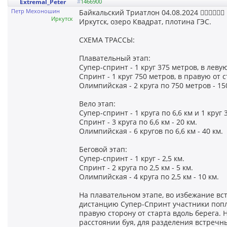
Extremal_Peter
#
1466900
Петр Мехоношин
Байкальский Триатлон 04.08.2024 🏊‍♂️🚴‍♂️🏃‍♀️
Иркутск
Иркутск, озеро Квадрат, плотина ГЭС.
СХЕМА ТРАССЫ:
Плавательный этап:
Супер-спринт - 1 круг 375 метров, в левую
Спринт - 1 круг 750 метров, в правую от 
Олимпийская - 2 круга по 750 метров - 15
Вело этап:
Супер-спринт - 1 круга по 6,6 км и 1 круг 3
Спринт - 3 круга по 6,6 км - 20 км.
Олимпийская - 6 кругов по 6,6 км - 40 км.
Беговой этап:
Супер-спринт - 1 круг - 2,5 км.
Спринт - 2 круга по 2,5 км - 5 км.
Олимпийская - 4 круга по 2,5 км - 10 км.
На плавательном этапе, во избежание вс
дистанцию Супер-Спринт участники поплы
правую сторону от старта вдоль берега. 
расстоянии буя, для разделения встречн