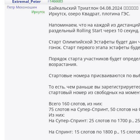
Extremal_Peter
#
1466683
Петр Мехоношин
Байкальский Триатлон 04.08.2024 🏊‍♂️🚴‍♂️🏃‍♀️
Иркутск
Иркутск, озеро Квадрат, плотина ГЭС.
Напоминаем, что на каждой из дистанци
раздельный Rolling Start через 10 секунд.
Старт Олимпийской Эстафеты будет дан ч
гонок. Старт первого этапа эстафеты буд
Порядок старта участников будет опреде
возрастания.
Стартовые номера присваиваются по выб
То есть, чем раньше вы зарегистрируетесь
стартовый номер из свободных на момен
Всего 160 слотов, из них:
75 слотов на Супер-Спринт, 50 слотов н
Из них:
На Супер-Спринт: 25 слотов по 1700 р., 25
На Спринт: 15 слотов по 1800 р., 15 слотов