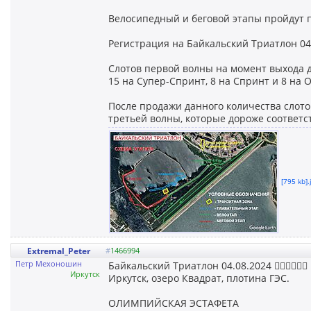
Велосипедный и беговой этапы пройдут п
Регистрация на Байкальский Триатлон 04
Слотов первой волны на момент выхода д
15 на Супер-Спринт, 8 на Спринт и 8 на
После продажи данного количества слото
третьей волны, которые дороже соответс
[795 kb].
Extremal_Peter
#
1466994
Петр Мехоношин
Байкальский Триатлон 04.08.2024 🏊‍♂️🚴‍♂️🏃‍♀️
Иркутск
Иркутск, озеро Квадрат, плотина ГЭС.
ОЛИМПИЙСКАЯ ЭСТАФЕТА