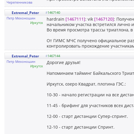
Черепенникова
Extremal_Peter
#
1467140
Петр Мехоношин
hardrain
[1467111]
: vik
[1467120]
: Получе
Иркутск
начальником участка встретился лично и
Во время просмотра трассы триатлона, в 
От ГИМС МЧС получено официальное раз
контролировать прохождение участникам
Extremal_Peter
#
1467144
Петр Мехоношин
Дорогие друзья!
Иркутск
Напоминаем тайминг Байкальского Триатлона 0
Иркутск, озеро Квадрат, плотина ГЭС.:
10-30 - начало регистрации на все диста
11-45 - брифинг для участников всех дис
12-00 - старт дистанции Супер-спринт.
12-10 - старт дистанции Спринт.