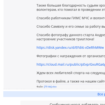
Также большая благодарность судьям хр
волонтерам, кто помогал в проведении эт
Спасибо работникам ГИМС МЧС и волонте
Спасибо Самвэлу и его семье за работу в
Спасибо фотографу данного старта Анд
настроение участников триатлона!
https://disk.yandex.ru/d/EFdi6-vDeRhMWw
Фотографии с награждения от организат
https://cloud.mail.ru/public/pEvp/GvuRGa6
Ждем всех любителей спорта на следующ
Протокол в файле, а также на нашем сай
Файл:
[70 kb].xlsx
Все 
Сообщения могут добавлять то