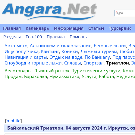
Главная
Календарь
Информация
Статьи
Турсервис
Разделы
Топ-100
Правила
Помощь
Авто-мото
,
Альпинизм и скалолазание
,
Беговые лыжи
,
Ве
Ищу попутчика
,
Кайтинг
,
Коньки
,
Лыжный туризм
,
Любит
Навигация и карты
,
Отдых на воде
,
По Байкалу
,
Под пару
Сноуборд и горные лыжи
,
Сплавы
,
Спортзал
,
Триатлон
,
Э
Велотовары
,
Лыжный рынок
,
Туристические услуги
,
Комп
Продам
,
Барахолка
,
Нумизматика
,
Услуги
,
Работа
,
Недвиж
[
mobile
]
Байкальский Триатлон. 04 августа 2024 г. Иркутск, 