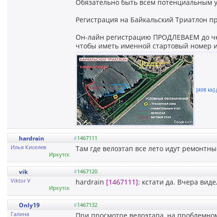
Обязательно быть всем потенциальным у
Регистрация на Байкальский Триатлон п
Он-лайн регистрацию ПРОДЛЕВАЕМ до четв
чтобы иметь именной стартовый номер и 
[408 kb].
hardrain
#
1467111
Илья Киселев
Там где велоэтап все лето идут ремонтн
Иркутск
vik
#
1467120
Viktor V
hardrain
[1467111]
: кстати да. Вчера виде
Иркутск
Only19
#
1467132
Галина
При просмотре велоэтапа ,на проблемном 