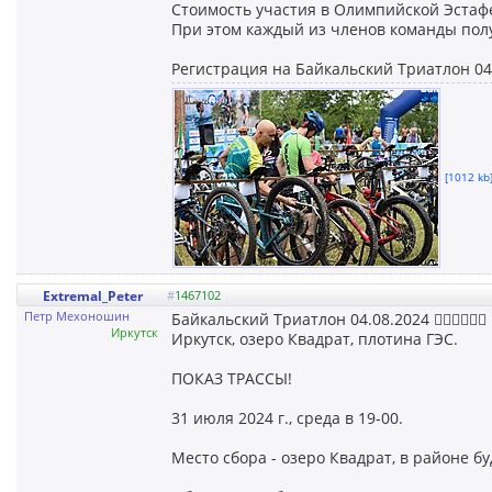
Стоимость участия в Олимпийской Эстафе
При этом каждый из членов команды пол
Регистрация на Байкальский Триатлон 04
[1012 kb]
Extremal_Peter
#
1467102
Петр Мехоношин
Байкальский Триатлон 04.08.2024 🏊‍♂️🚴‍♂️🏃‍♀️
Иркутск
Иркутск, озеро Квадрат, плотина ГЭС.
ПОКАЗ ТРАССЫ!
31 июля 2024 г., среда в 19-00.
Место сбора - озеро Квадрат, в районе б