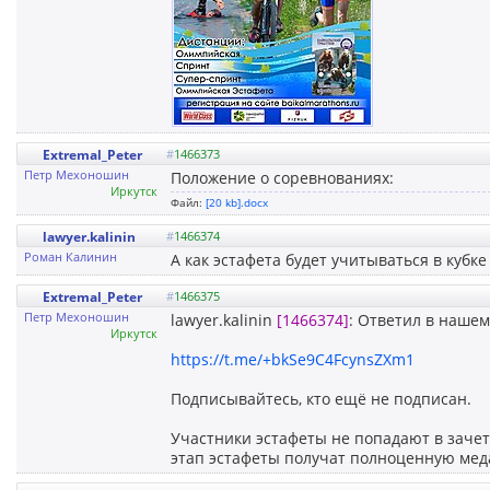
Extremal_Peter
#
1466373
Петр Мехоношин
Положение о соревнованиях:
Иркутск
Файл:
[20 kb].docx
lawyer.kalinin
#
1466374
Роман Калинин
А как эстафета будет учитываться в кубк
Extremal_Peter
#
1466375
Петр Мехоношин
lawyer.kalinin
[1466374]
: Ответил в нашем
Иркутск
https://t.me/+bkSe9C4FcynsZXm1
Подписывайтесь, кто ещё не подписан.
Участники эстафеты не попадают в зачет
этап эстафеты получат полноценную мед