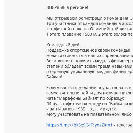
ВПЕРВЫЕ в регионе!
Мы открываем регистрацию команд на О
Три участника от каждой команды в абс
эстафетной гонке на Олимпийской диста
1 этап: плавание 1500 м, 2 этап: велосипед
Командный дух!
Поддержка спортсменов своей команды!
Новая активность в наших соревнованиях
Возможность получить медаль финишера Б
степени обладает всеми тремя навыками 
очередную уникальную медаль финишера
Байкал!
Если у вас есть желание поучаствовать в
самостоятельно найти других участников
чате "Марафоны Байкал" по образцу:
"Ищу эстафетную команду на "Байкальски
Иван Иванов, 1985 г.р., г. Иркутск.
Могу участвовать на плавательном, либо 
https://t.me/+bkSe9C4FcynsZXm1
- телегр