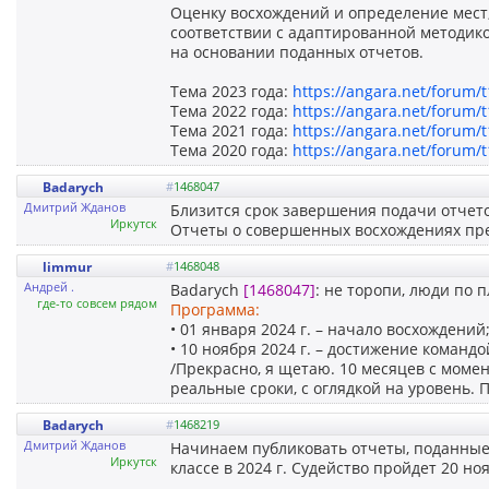
Оценку восхождений и определение мест,
соответствии с адаптированной методик
на основании поданных отчетов.
Тема 2023 года:
https://angara.net/forum/
Тема 2022 года:
https://angara.net/forum/
Тема 2021 года:
https://angara.net/forum/
Тема 2020 года:
https://angara.net/forum/
Badarych
#
1468047
Дмитрий Жданов
Близится срок завершения подачи отчето
Иркутск
Отчеты о совершенных восхождениях пред
limmur
#
1468048
Андрей .
Badarych
[1468047]
: не торопи, люди по п
где-то совсем рядом
Программа:
• 01 января 2024 г. – начало восхождений
• 10 ноября 2024 г. – достижение команд
/Прекрасно, я щетаю. 10 месяцев с моме
реальные сроки, с оглядкой на уровень.
Badarych
#
1468219
Дмитрий Жданов
Начинаем публиковать отчеты, поданные
Иркутск
классе в 2024 г. Судейство пройдет 20 н