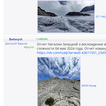
[211 kb].
Badarych
#
1468340
Дмитрий Жданов
Отчет Наталии Залуцкой о восхождении в
Иркутск
сложности 04 мая 2024 года. Отчет коман
https://vk.com/isalp?w=wall-43611551_2343
[4658 kb].jpg