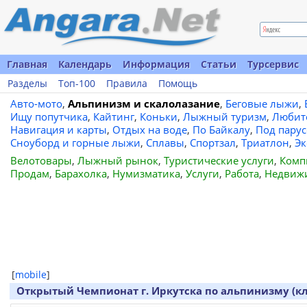
Главная
Календарь
Информация
Статьи
Турсервис
Разделы
Топ-100
Правила
Помощь
Авто-мото
,
Альпинизм и скалолазание
,
Беговые лыжи
,
Ищу попутчика
,
Кайтинг
,
Коньки
,
Лыжный туризм
,
Любит
Навигация и карты
,
Отдых на воде
,
По Байкалу
,
Под пару
Сноуборд и горные лыжи
,
Сплавы
,
Спортзал
,
Триатлон
,
Эк
Велотовары
,
Лыжный рынок
,
Туристические услуги
,
Комп
Продам
,
Барахолка
,
Нумизматика
,
Услуги
,
Работа
,
Недвиж
[
mobile
]
Открытый Чемпионат г. Иркутска по альпинизму (кл