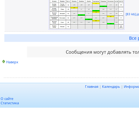
[83 kb].j
Все 
Сообщения могут добавлять то
Наверх
Главная
|
Календарь
|
Информ
О сайте
Статистика