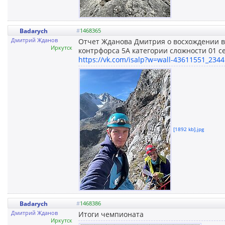
Badarych
#
1468365
Дмитрий Жданов
Отчет Жданова Дмитрия о восхождении в
Иркутск
контрфорса 5А категории сложности 01 се
https://vk.com/isalp?w=wall-43611551_2344
[1892 kb].jpg
Badarych
#
1468386
Дмитрий Жданов
Итоги чемпионата
Иркутск