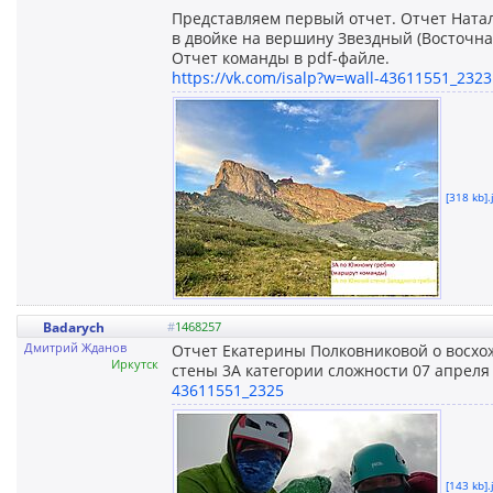
Представляем первый отчет. Отчет Ната
в двойке на вершину Звездный (Восточная
Отчет команды в pdf-файле.
https://vk.com/isalp?w=wall-43611551_2323
[318 kb].
Badarych
#
1468257
Дмитрий Жданов
Отчет Екатерины Полковниковой о восхо
Иркутск
стены 3А категории сложности 07 апреля 
43611551_2325
[143 kb].