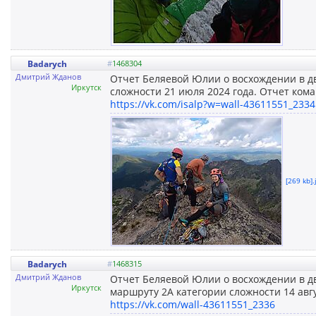
Badarych
#
1468304
Дмитрий Жданов
Отчет Беляевой Юлии о восхождении в дв
Иркутск
сложности 21 июля 2024 года. Отчет кома
https://vk.com/isalp?w=wall-43611551_2334
[269 kb].
Badarych
#
1468315
Дмитрий Жданов
Отчет Беляевой Юлии о восхождении в д
Иркутск
маршруту 2А категории сложности 14 авгу
https://vk.com/wall-43611551_2336