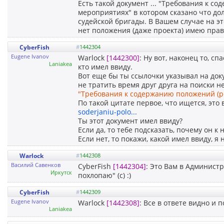
Есть такой документ ... "Требования к 
мероприятиях" в котором сказано что до
судейской бригады. В Вашем случае на эт
нет положения (даже проекта) имею право
CyberFish
#
1442304
Eugene Ivanov
Warlock
[1442300]
: Ну вот, наконец то, с
Laniakea
кто имел ввиду.
Вот еще бы ты ссылочки указывал на док
не тратить время друг друга на поиски н
"Требования к содержанию положений (р
По такой цитате первое, что ищется, это 
soderjaniu-polo...
Ты этот документ имел ввиду?
Если да, то тебе подсказать, почему он к
Если нет, то покажи, какой имел ввиду, я 
Warlock
#
1442308
Василий Савенков
CyberFish
[1442304]
: Это Вам в Администр
Иркутск
похлопаю" (с) :)
CyberFish
#
1442309
Eugene Ivanov
Warlock
[1442308]
: Все в ответе видно и п
Laniakea