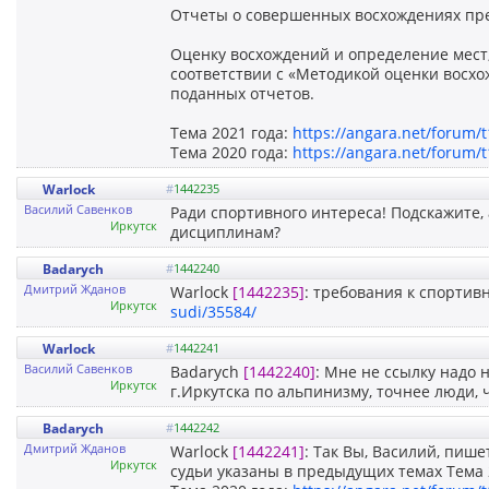
Отчеты о совершенных восхождениях пред
Оценку восхождений и определение мест,
соответствии с «Методикой оценки восх
поданных отчетов.
Тема 2021 года:
https://angara.net/forum/
Тема 2020 года:
https://angara.net/forum/
Warlock
#
1442235
Василий Савенков
Ради спортивного интереса! Подскажите,
Иркутск
дисциплинам?
Badarych
#
1442240
Дмитрий Жданов
Warlock
[1442235]
: требования к спортив
Иркутск
sudi/35584/
Warlock
#
1442241
Василий Савенков
Badarych
[1442240]
: Мне не ссылку надо 
Иркутск
г.Иркутска по альпинизму, точнее люди, ч
Badarych
#
1442242
Дмитрий Жданов
Warlock
[1442241]
: Так Вы, Василий, пише
Иркутск
судьи указаны в предыдущих темах Тема 