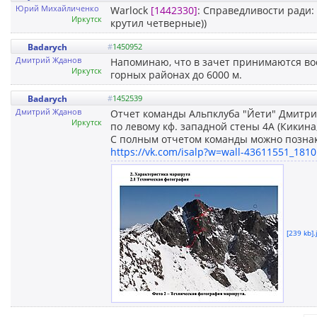
Юрий Михайличенко
Warlock
[1442330]
: Справедливости ради:
Иркутск
крутил четверные))
Badarych
#
1450952
Дмитрий Жданов
Напоминаю, что в зачет принимаются вос
Иркутск
горных районах до 6000 м.
Badarych
#
1452539
Дмитрий Жданов
Отчет команды Альпклуба "Йети" Дмитри
Иркутск
по левому кф. западной стены 4А (Кикина,
С полным отчетом команды можно познак
https://vk.com/isalp?w=wall-43611551_1810
[239 kb].