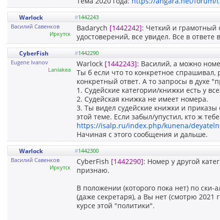
Тема 2020 года:
https://angara.net/forum/
Warlock
#
1442243
Василий Савенков
Badarych
[1442242]
: Четкий и грамотный 
Иркутск
удостоверений, все увидел. Все в ответе 
CyberFish
#
1442290
Eugene Ivanov
Warlock
[1442243]
: Василий, а можно ном
Laniakea
Ты б если что то конкретное спрашивал, 
конкретный ответ. А то запросы в духе "
1. Судейские категории/книжки есть у все
2. Судейская книжка не имеет номера.
3. Ты видел судейские книжки и приказы 
этой теме. Если забыл/упустил, кто ж теб
https://isalp.ru/index.php/kunena/deyatelno
Начиная с этого сообщения и дальше.
Warlock
#
1442300
Василий Савенков
CyberFish
[1442290]
: Номер у другой кате
Иркутск
признаю.
В положении (которого пока нет) по ски
(даже секретаря), а Вы нет (смотрю 2021 г
курсе этой "политики".