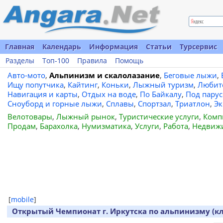
Главная
Календарь
Информация
Статьи
Турсервис
Разделы
Топ-100
Правила
Помощь
Авто-мото
,
Альпинизм и скалолазание
,
Беговые лыжи
,
Ищу попутчика
,
Кайтинг
,
Коньки
,
Лыжный туризм
,
Любит
Навигация и карты
,
Отдых на воде
,
По Байкалу
,
Под пару
Сноуборд и горные лыжи
,
Сплавы
,
Спортзал
,
Триатлон
,
Эк
Велотовары
,
Лыжный рынок
,
Туристические услуги
,
Комп
Продам
,
Барахолка
,
Нумизматика
,
Услуги
,
Работа
,
Недвиж
[
mobile
]
Открытый Чемпионат г. Иркутска по альпинизму (кл