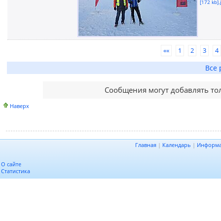
[172 kb].
««
1
2
3
4
Все 
Сообщения могут добавлять то
Наверх
Главная
|
Календарь
|
Информ
О сайте
Статистика