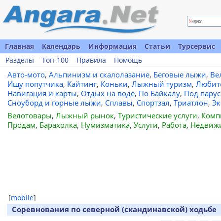
Главная
Календарь
Информация
Статьи
Турсервис
Разделы
Топ-100
Правила
Помощь
Авто-мото
,
Альпинизм и скалолазание
,
Беговые лыжи
,
Ве
Ищу попутчика
,
Кайтинг
,
Коньки
,
Лыжный туризм
,
Любит
Навигация и карты
,
Отдых на воде
,
По Байкалу
,
Под пару
Сноуборд и горные лыжи
,
Сплавы
,
Спортзал
,
Триатлон
,
Эк
Велотовары
,
Лыжный рынок
,
Туристические услуги
,
Комп
Продам
,
Барахолка
,
Нумизматика
,
Услуги
,
Работа
,
Недвиж
[
mobile
]
Соревнования по северной (скандинавской) ходьбе