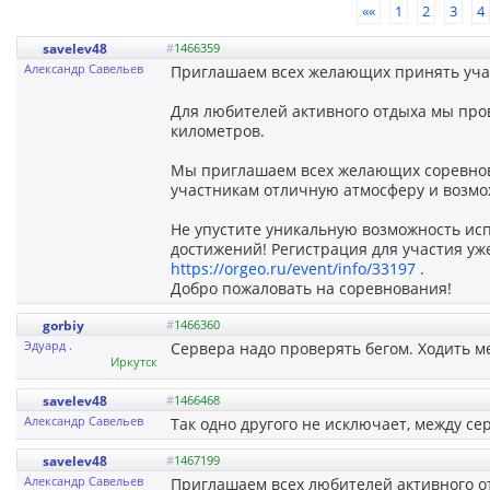
««
1
2
3
4
savelev48
#
1466359
Александр Савельев
Приглашаем всех желающих принять уча
Для любителей активного отдыха мы пров
километров.
Мы приглашаем всех желающих соревнова
участникам отличную атмосферу и возмо
Не упустите уникальную возможность исп
достижений! Регистрация для участия уж
https://orgeo.ru/event/info/33197
.
Добро пожаловать на соревнования!
gorbiy
#
1466360
Эдуард .
Сервера надо проверять бегом. Ходить м
Иркутск
savelev48
#
1466468
Александр Савельев
Так одно другого не исключает, между се
savelev48
#
1467199
Александр Савельев
Приглашаем всех любителей активного от