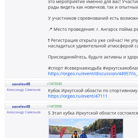
это мероприятие именно для вас! Участи
рады видеть как новичков, так и опытны
У участников соревнований есть возможн
📍 Место проведения: г. Ангарск пойма р
❗️ Регистрация открыта уже сейчас! Не у
насладиться удивительной атмосферой с
Присоединяйтесь, будьте активны и здор
#спорт #севернаяходьба #иркутскаяобла
https://orgeo.ru/event/discussion/44957/i
savelev48
#
1473545
Александр Савельев
Кубок Иркутской области по спортивному
https://orgeo.ru/event/47111
savelev48
#
1473595
Александр Савельев
5 Этап кубка Иркутской области состоялся