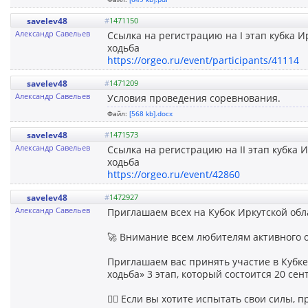
savelev48
#
1471150
Александр Савельев
Ссылка на регистрацию на I этап кубка 
ходьба
https://orgeo.ru/event/participants/41114
savelev48
#
1471209
Александр Савельев
Условия проведения соревнования.
Файл:
[568 kb].docx
savelev48
#
1471573
Александр Савельев
Ссылка на регистрацию на II этап кубка
ходьба
https://orgeo.ru/event/42860
savelev48
#
1472927
Александр Савельев
Приглашаем всех на Кубок Иркутской обл
🚀 Внимание всем любителям активного 
Приглашаем вас принять участие в Кубке
ходьба» 3 этап, который состоится 20 сен
🏃‍♂️ Если вы хотите испытать свои силы