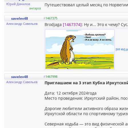
Юрий Данилов
Путешествовал целый месяц по Норвегии 
ангарск
savelev48
#
1467375
Александр Савельев
Brodjaga
[1467374]
: Ну и... Это к чему? Су
[68 kb].j
savelev48
#
1467998
Александр Савельев
Приглашаем на 3 этап Кубка Иркутской
Дата: 12 октября 2024года
Место проведения: Иркутский район, по
Дорогие любители активного образа жизн
Иркутской области по спортивному туриз
Северная ходьба — это вид физической а