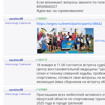
Если возникают вопросы звоните по теле
89500840327
Ждём вас на соревнованиях!
savelev48
#
1468361
Александр Савельев
https://orgeo.ru/event/participants/38642
[429 kb].
savelev48
#
1469175
Александр Савельев
18 января в 11.00 состоится встреча суд
Центр восстановительной медицины "Цел
сезон и технику северной ходьбы, проб
спортсмены, готовьте свои вопросы, на в
желающих (явка сборников на встречу об
savelev48
#
1470884
Александр Савельев
Приглашаем всех любителей активного от
Иркутской области по спортивному туриз
2025 года в городе Шелехов!