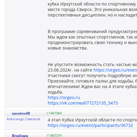
кубка Иркутской области по спортивному
месте города Свирск. Это уникальная воз
перспективных дисциплин, но и насладит
В программе соревнований предусмотрен
Мы ждем как опытных спортсменов, так и
продемонстрировать свою технику и вын
новые знакомства.
Не упустите возможность стать частью м
23.08.2024г. на сайте
https://orgeo.ru/eve
Участники смогут получить подробную и
Приезжайте, готовьте палки для ходьбы,
впечатлениям! Ждем вас на 4 этапе кубк
ходьба.
https://orgeo.ru
https://vk.com/wall77272135_3473
savelev48
#
1467364
Александр Савельев
4 этап Кубка Иркутской области по спор
https://orgeo.ru/event/participants/36732
Brodjaga
#
1467374