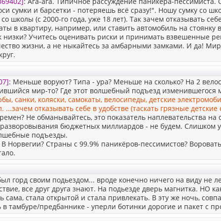
369402]
: Ага-ага. Типичное рассуждение паникёра-пессимиста. 
оси сумки и барсетки - потеряешь всё сразу!". Ношу сумку со шк
со школы (с 2000-го года, уже 18 лет). Так зачем отказывать себ
аты в квартиру, например, или ставить автомобиль на стоянку 
ак низки? Учитесь оценивать риски и принимать взвешенные р
чество жизни, а не ныкайтесь за амбарными замками. И да! Мир
круг.
07]
: Меньше воруют? Типа - ура? Меньше на сколько? На 2 велоси
ившийся мир-то? Где этот волшебный подъезд изменившегося м
тюбы, санки, коляски, самокаты, велосипеды, детские электромоб
. ...зачем отказывать себе в удобстве (таскать грязные детские 
ремен? Не обманывайтесь, это показатель наплевательства на 
разворовывания бюджетных миллиардов - не будем. Слишком 
лшебные подъезды.
В Норвегии? Страны с 99.9% паникёров-пессимистов? Воровать
тало.
 был горд своим подьездом... вроде конечно ничего на виду не ле
ствие, все друг друга знают. На подьезде дверь магнитка. НО ка
 сама, стала открытой и стала привлекать. В эту же ночь, совп
 в тамбуре/предбаннике - уперли ботинки дорогие и пакет с пр