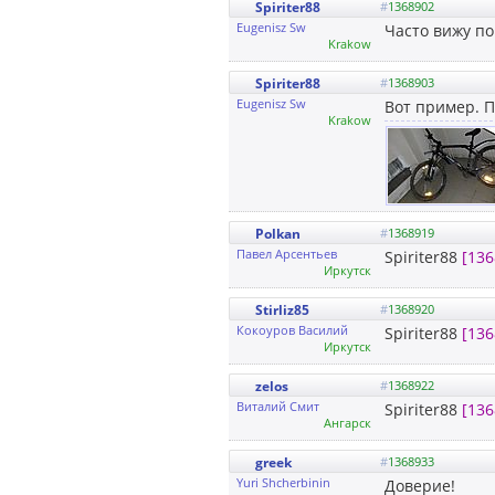
Spiriter88
#
1368902
Eugenisz Sw
Часто вижу по
Krakow
Spiriter88
#
1368903
Eugenisz Sw
Вот пример. П
Krakow
Polkan
#
1368919
Павел Арсентьев
Spiriter88
[136
Иркутск
Stirliz85
#
1368920
Кокоуров Василий
Spiriter88
[136
Иркутск
zelos
#
1368922
Виталий Смит
Spiriter88
[136
Ангарск
greek
#
1368933
Yuri Shcherbinin
Доверие!