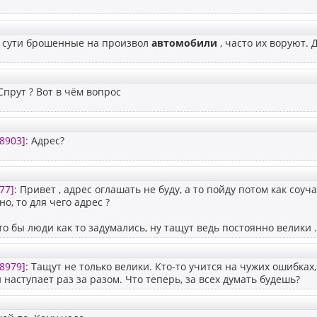
о сути брошенные на произвол
автомобили
, часто их воруют. 
Спрут ? Вот в чём вопрос
8903]
: Адрес?
77]
: Привет , адрес оглашать не буду, а то пойду потом как соучас
но, то для чего адрес ?
то бы люди как то задумались, ну тащут ведь постоянно велики .
8979]
: Тащут не только велики. Кто-то учится на чужих ошибках, 
и наступает раз за разом. Что теперь, за всех думать будешь?