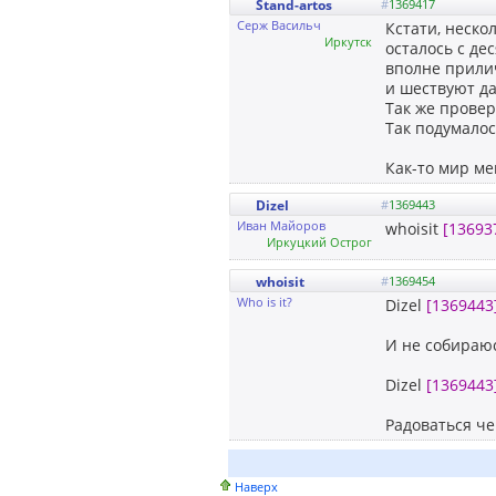
Stand-artos
#
1369417
Серж Васильч
Кстати, неско
Иркутск
осталось с де
вполне прилич
и шествуют да
Так же провер
Так подумалос
Как-то мир ме
Dizel
#
1369443
Иван Майоров
whoisit
[13693
Иркуцкий Острог
whoisit
#
1369454
Who is it?
Dizel
[1369443
И не собираюс
Dizel
[1369443
Радоваться ч
Наверх