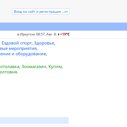
Вход на сайт и регистрация ...»»
в Иркутске 08:57, Авг. 8
:
t
+19
°
C
,
Ездовой спорт
,
Здоровье
,
вые мероприятия
,
ение и оборудование
,
отолавка
,
Зоомагазин
,
Куплю
,
олтовня
.