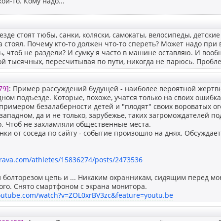
кой-то. Кому надо...
езде стоят тюбы, санки, коляски, самокаты, велосипеды, детски
а стоял. Почему кто-то должен что-то спереть? Может надо при
, чтоб не раздели? И сумку я часто в машине оставляю. И воо
ой тысячных, пересчитывая по пути, никогда не парюсь. Пробле
79]
: Пример рассуждений будущей - наиболее вероятной жертв
ном подъезде. Которые, похоже, учатся только на своих ошибках.
примером безалаберности детей и "плодят" своих вороватых ог
ападном, да и не только, зарубежье, таких загромождателей п
. Чтоб не захламляли общественные места.
нки от соседа по сайту - событие произошло на днях. Обсуждает
trava.com/athletes/15836274/posts/2473536
 болторезом цепь и ... Никаким охранникам, сидящим перед мо
го. Снято смартфоном с экрана монитора.
outube.com/watch?v=ZOL0xrBV3zc&feature=youtu.be