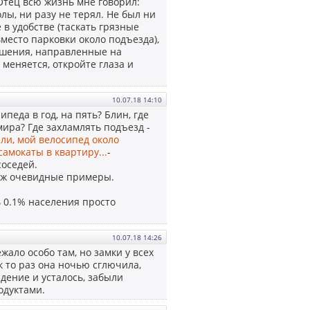
Отец всю жизнь мне говорил:
олы, ни разу не терял. Не был ни
е в удобстве (таскать грязные
вместо парковки около подъезда),
ешения, направленные на
 меняется, откройте глаза и
10.07.18 14:10
педа в год, на пять? Блин, где
ира? Где захламлять подъезд -
или, мой велосипед около
самокаты в квартиру...
-
соседей.
уж очевидные примеры.
 0.1% населения просто
10.07.18 14:26
жало особо там, но замки у всех
к то раз она ночью сглючила,
адение и усталось, забыли
одуктами.