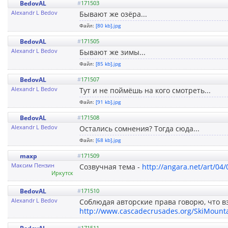
BedovAL
#
171503
Alexandr L Bedov
Бывают же озёра...
Файл:
[80 kb].jpg
BedovAL
#
171505
Alexandr L Bedov
Бывают же зимы...
Файл:
[85 kb].jpg
BedovAL
#
171507
Alexandr L Bedov
Тут и не поймёшь на кого смотреть...
Файл:
[91 kb].jpg
BedovAL
#
171508
Alexandr L Bedov
Остались сомнения? Тогда сюда...
Файл:
[68 kb].jpg
maxp
#
171509
Максим Пензин
Созвучная тема -
http://angara.net/art/04/
Иркутск
BedovAL
#
171510
Alexandr L Bedov
Соблюдая авторские права говорю, что вз
http://www.cascadecrusades.org/SkiMounta
#
171511