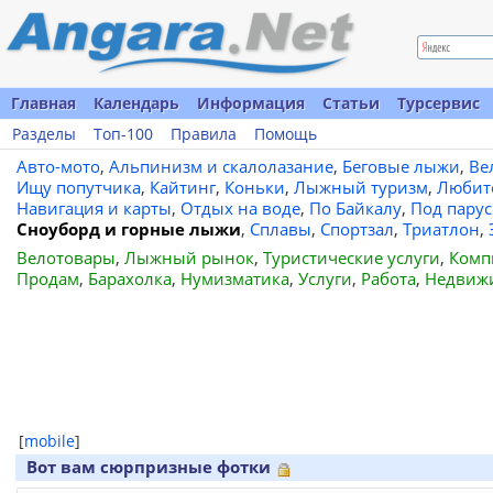
Главная
Календарь
Информация
Статьи
Турсервис
Разделы
Топ-100
Правила
Помощь
Авто-мото
,
Альпинизм и скалолазание
,
Беговые лыжи
,
Ве
Ищу попутчика
,
Кайтинг
,
Коньки
,
Лыжный туризм
,
Любит
Навигация и карты
,
Отдых на воде
,
По Байкалу
,
Под пару
Сноуборд и горные лыжи
,
Сплавы
,
Спортзал
,
Триатлон
,
Велотовары
,
Лыжный рынок
,
Туристические услуги
,
Комп
Продам
,
Барахолка
,
Нумизматика
,
Услуги
,
Работа
,
Недвиж
[
mobile
]
Вот вам сюрпризные фотки