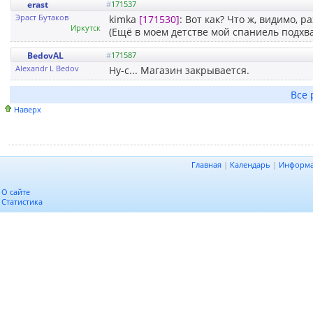
erast
#
171537
Эраст Бутаков
kimka
[171530]
: Вот как? Что ж, видимо, 
Иркутск
(Ещё в моем детстве мой спаниель подхва
BedovAL
#
171587
Alexandr L Bedov
Ну-с... Магазин закрывается.
Все 
Наверх
Главная
|
Календарь
|
Информ
О сайте
Статистика