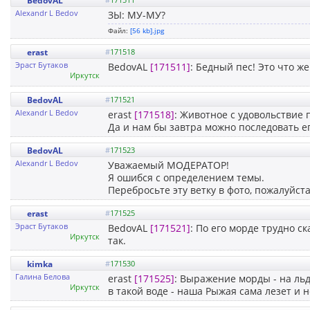
BedovAL
Alexandr L Bedov
ЗЫ: МУ-МУ?
Файл:
[56 kb].jpg
erast
#
171518
Эраст Бутаков
BedovAL
[171511]
: Бедный пес! Это что ж
Иркутск
BedovAL
#
171521
Alexandr L Bedov
erast
[171518]
: Животное с удовольствие 
Да и нам бы завтра можно последовать е
BedovAL
#
171523
Alexandr L Bedov
Уважаемый МОДЕРАТОР!
Я ошибся с определением темы.
Перебросьте эту ветку в фото, пожалуйста
erast
#
171525
Эраст Бутаков
BedovAL
[171521]
: По его морде трудно ск
Иркутск
так.
kimka
#
171530
Галина Белова
erast
[171525]
: Выражение морды - на льд
Иркутск
в такой воде - наша Рыжая сама лезет и н