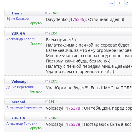
««
1
2
Thorn
#
175348
Ефим Казаков
Davydenko
[175345]
: Отличная идея! ))
Иркутск
YUR_GA
#
175351
Александр Головин
Всем привет!-)
Иркутск
Палатка-Зима с печкой на соревах будет
Евгеньевича, за что ему огромное челове
Мое же участие в соревах под вопросом, 
Поэтому, как-нибудь, без меня-)
Палатку с печкой передам Мише ДавыденКо
Удачно всем отсоревноваться! :-)
Volosatyi
#
175378
Денис Веретенин
Ура Юрги не будет!!!! Есть ШАНС на ПОБЕЕЕЕ
Ангарск
perepal
#
175414
Александр Перепечин
Volosatyi
[175378]
: Он тебя, Дэн, перед с
YUR_GA
#
175466
Александр Головин
Volosatyi
[175378]
: Постараюсь быть в вос
Иркутск