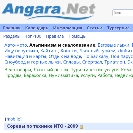
Главная
Календарь
Информация
Статьи
Турсервис
Разделы
Топ-100
Правила
Помощь
Авто-мото
,
Альпинизм и скалолазание
,
Беговые лыжи
,
Ищу попутчика
,
Кайтинг
,
Коньки
,
Лыжный туризм
,
Любит
Навигация и карты
,
Отдых на воде
,
По Байкалу
,
Под пару
Сноуборд и горные лыжи
,
Сплавы
,
Спортзал
,
Триатлон
,
Эк
Велотовары
,
Лыжный рынок
,
Туристические услуги
,
Комп
Продам
,
Барахолка
,
Нумизматика
,
Услуги
,
Работа
,
Недвиж
[
mobile
]
Соревы по технике ИТО - 2009