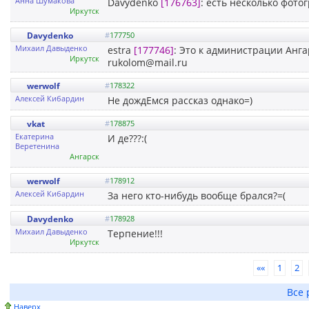
Анна Шумакова
Davydenko
[176763]
: есть несколько фото
Иркутск
Davydenko
#
177750
Михаил Давыденко
estra
[177746]
: Это к администрации Анга
Иркутск
rukolom@mail.ru
werwolf
#
178322
Алексей Кибардин
Не дождЕмся рассказ однако=)
vkat
#
178875
Екатерина
И де???:(
Веретенина
Ангарск
werwolf
#
178912
Алексей Кибардин
За него кто-нибудь вообще брался?=(
Davydenko
#
178928
Михаил Давыденко
Терпение!!!
Иркутск
««
1
2
Все 
Наверх