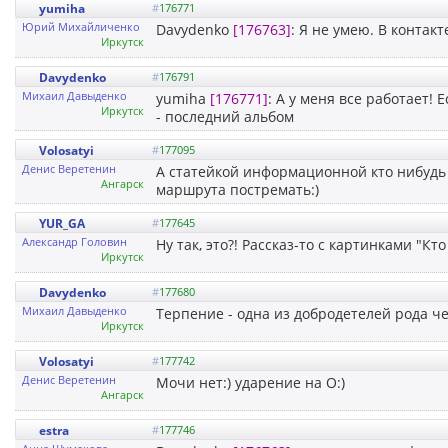
yumiha
#
176771
Юрий Михайличенко
Davydenko
[176763]
: Я не умею. В контак
Иркутск
Davydenko
#
176791
Михаил Давыденко
yumiha
[176771]
: А у меня все работает!
Иркутск
- последний альбом
Volosatyi
#
177095
Денис Веретенин
А статейкой информационной кто нибудь 
Ангарск
маршрута постремать:)
YUR_GA
#
177645
Александр Головин
Ну так, это?! Рассказ-то с картинками "Кто
Иркутск
Davydenko
#
177680
Михаил Давыденко
Терпение - одна из добродетелей рода ч
Иркутск
Volosatyi
#
177742
Денис Веретенин
Мочи нет:) ударение на О:)
Ангарск
estra
#
177746