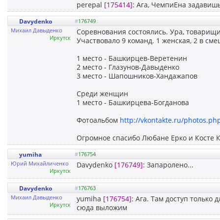
perepal
[175414]
: Ага, ЧемпиЕна задавишь, 
Davydenko
#
176749
Михаил Давыденко
Соревнования состоялись. Ура, товарищи!
Иркутск
Участвовало 9 команд. 1 женская, 2 в сме
1 место - Башкирцев-Веретенин
2 место - Глазунов-Давыденко
3 место - Шапошников-Хандажапов
Среди женщин
1 место - Башкирцева-Богданова
Фотоальбом
http://vkontakte.ru/photos.
Огромное спасибо Любане Ерко и Косте Ки
yumiha
#
176754
Юрий Михайличенко
Davydenko
[176749]
: Запаролено...
Иркутск
Davydenko
#
176763
Михаил Давыденко
yumiha
[176754]
: Ага. Там доступ только 
Иркутск
сюда выложим