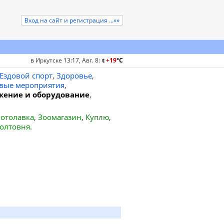
Вход на сайт и регистрация ...»»
в Иркутске 13:17, Авг. 8
:
t
+19
°
C
Ездовой спорт
,
Здоровье
,
вые мероприятия
,
жение и оборудование
,
отолавка
,
Зоомагазин
,
Куплю
,
олтовня
.