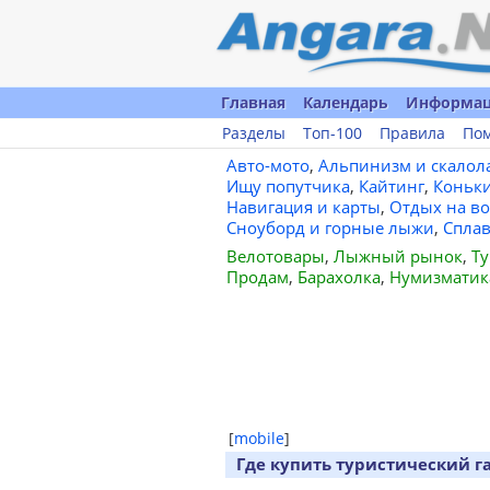
Главная
Календарь
Информа
Разделы
Топ-100
Правила
По
Авто-мото
,
Альпинизм и скалол
Ищу попутчика
,
Кайтинг
,
Коньк
Навигация и карты
,
Отдых на во
Сноуборд и горные лыжи
,
Спла
Велотовары
,
Лыжный рынок
,
Ту
Продам
,
Барахолка
,
Нумизматик
[
mobile
]
Где купить туристический г