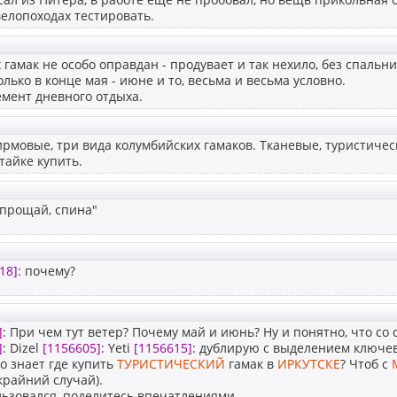
велопоходах тестировать.
 гамак не особо оправдан - продувает и так нехило, без спальн
олько в конце мая - июне и то, весьма и весьма условно.
емент дневного отдыха.
ирмовые, три вида колумбийских гамаков. Тканевые, туристическ
тайке купить.
"прощай, спина"
18]
: почему?
]
: При чем тут ветер? Почему май и июнь? Ну и понятно, что со
]
: Dizel
[1156605]
: Yeti
[1156615]
: дублирую с выделением ключев
о знает где купить
ТУРИСТИЧЕСКИЙ
гамак в
ИРКУТСКЕ
? Чтоб с
 крайний случай).
льзовался, поделитесь впечатлениями.