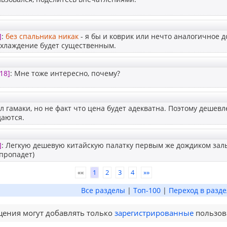
]
:
без спальника никак
- я бы и коврик или нечто аналогичное д
охлаждение будет существенным.
18]
: Мне тоже интересно, почему?
л гамаки, но не факт что цена будет адекватна. Поэтому дешев
даются.
]
: Легкую дешевую китайскую палатку первым же дождиком заль
пропадет)
««
1
2
3
4
»»
Все разделы
|
Топ-100
|
Переход в разде
ения могут добавлять только
зарегистрированные
пользов