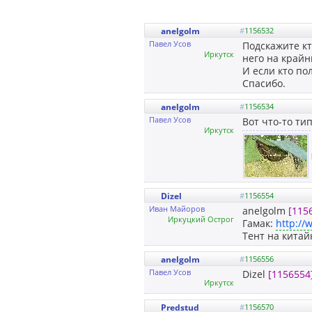
anelgolm
#
1156532
Павел Усов
Подскажите кт
Иркутск
него на крайн
И если кто по
Спасибо.
anelgolm
#
1156534
Павел Усов
Вот что-то тип
Иркутск
Dizel
#
1156554
Иван Майоров
anelgolm
[115
Иркуцкий Острог
Гамак:
http:/
Тент на китай
anelgolm
#
1156556
Павел Усов
Dizel
[1156554
Иркутск
Predstud
#
1156570