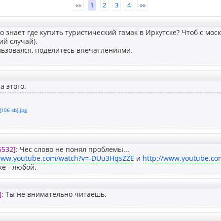
««
1
2
3
4
»»
о знает где купить туристический гамак в Иркутске? Чтоб с моск
ий случай).
льзовался, поделитесь впечатлениями.
а этого.
[106 kb].jpg
6532]
: Чес слово не понял проблемы...
/www.youtube.com/watch?v=-DUu3HqsZZE
и
http://www.youtube.c
ке - любой.
]
: Ты не внимательно читаешь.