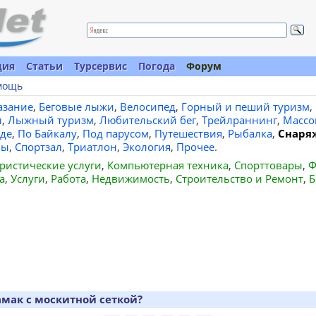
ция
Статьи
Турсервис
Погода
Форум
мощь
азание
,
Беговые лыжи
,
Велосипед
,
Горный и пеший туризм
,
и
,
Лыжный туризм
,
Любительский бег
,
Трейлраннинг
,
Массо
де
,
По Байкалу
,
Под парусом
,
Путешествия
,
Рыбалка
,
Снаря
вы
,
Спортзал
,
Триатлон
,
Экология
,
Прочее
.
ристические услуги
,
Компьютерная техника
,
Спорттовары
,
Ф
а
,
Услуги
,
Работа
,
Недвижимость
,
Строительство и Ремонт
,
Б
амак с москитной сеткой?