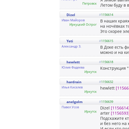
Петровск
Летом буду в 
Dizel
#
1156614
Иван Майоров
В наших краях
Иркуцкий Острог
на ночёвках т
Это скорее эл
Yeti
#
1156615
Александр З.
В Доке есть ф
можно и на ки
hewlett
#
1156618
Юлия Фадеева
Конструкция 
Иркутск
hardrain
#
1156632
Илья Киселев
hewlett
[11566
Иркутск
anelgolm
#
1156639
Павел Усов
Dizel
[1156614
Иркутск
arter
[1156593
Подскажите кт
и без него на
И если кто по