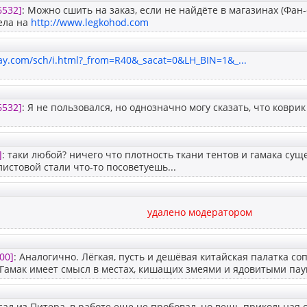
6532]
: Можно сшить на заказ, если не найдёте в магазинах (Фан-
ела на
http://www.legkohod.com
ay.com/sch/i.html?_from=R40&_sacat=0&LH_BIN=1&_...
6532]
: Я не пользовался, но однозначно могу сказать, что коврик
]
: таки любой? ничего что плотность ткани тентов и гамака су
листовой стали что-то посоветуешь...
удалено модератором
00]
: Аналогично. Лёгкая, пусть и дешёвая китайская палатка со
Гамак имеет смысл в местах, кишащих змеями и ядовитыми пау
ал из Питера, в работе еще не пробовал, но вещь прикольная 