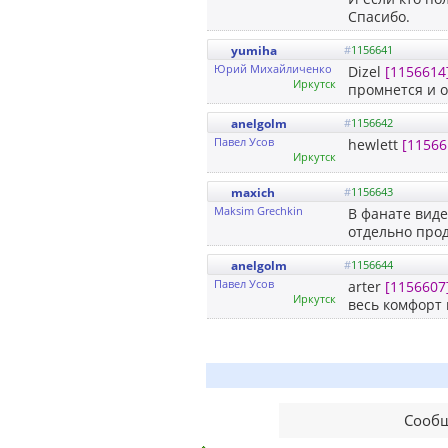
Спасибо.
yumiha
#
1156641
Юрий Михайличенко
Dizel
[1156614
Иркутск
промнется и 
anelgolm
#
1156642
Павел Усов
hewlett
[11566
Иркутск
maxich
#
1156643
Maksim Grechkin
В фанате виде
отдельно про
anelgolm
#
1156644
Павел Усов
arter
[1156607
Иркутск
весь комфорт 
Сообщ