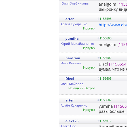
Юлия Хлебникова
anelgolm
[115
Выкройку вид
arter
#
1156593
Артём Кухаренко
http://www.eb
Иркутск
yumiha
#
1156600
Юрий Михайличенко
anelgolm
[115
Иркутск
hardrain
#
1156602
Илья Киселев
Dizel
[1156554
Иркутск
думал, что из 
Dizel
#
1156605
Иван Майоров
Иркуцкий Острог
arter
#
1156607
Артём Кухаренко
yumiha
[11566
Иркутск
разы больше. 
alex123
#
1156612
Алекс Про
Я зимой выпис