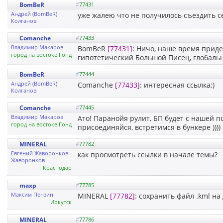
BomBeR
#
77431
Андрей (BomBeR)
уже жалею что не получилось съездить се
Колганов
Comanche
#
77433
Владимир Макаров
BomBeR
[77431]
: Ничо, наше время прид
город на востоке Гондураса
гипотетический Большой Писец, глобальна
BomBeR
#
77444
Андрей (BomBeR)
Comanche
[77433]
: интересная ссылка;)
Колганов
Comanche
#
77445
Владимир Макаров
Ато! Паранойя рулит, БП будет с нашей п
город на востоке Гондураса
присоединяйся, встретимся в бункере ))))
MINERAL
#
77782
Евгений Жаворонков
как просмотреть ссылки в начале темы?
Жаворонков
Краснодар
maxp
#
77785
Максим Пензин
MINERAL
[77782]
: сохранить файл .kml на 
Иркутск
MINERAL
#
77786