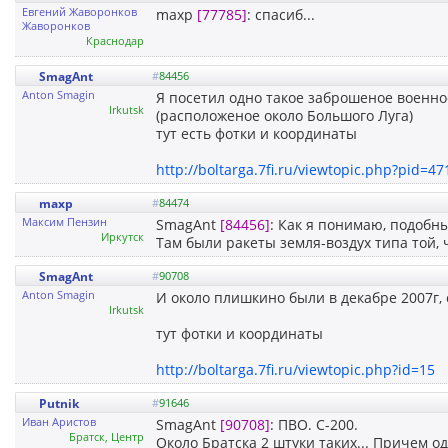
Евгений Жаворонков
maxp
[77785]
: спасиб...
Жаворонков
Краснодар
SmagAnt
#
84456
Anton Smagin
Я посетил одно такое заброшеное военно
Irkutsk
(расположеное около Большого Луга)
тут есть фотки и координаты
http://boltarga.7fi.ru/viewtopic.php?pid=4
maxp
#
84474
Максим Пензин
SmagAnt
[84456]
: Как я понимаю, подобн
Иркутск
Там были ракеты земля-воздух типа той, 
SmagAnt
#
90708
Anton Smagin
И около плишкино были в декабре 2007г
Irkutsk
тут фотки и координаты
http://boltarga.7fi.ru/viewtopic.php?id=15
Putnik
#
91646
Иван Аристов
SmagAnt
[90708]
: ПВО. С-200.
Братск, Центр
Около Братска 2 штуки таких... Причем о