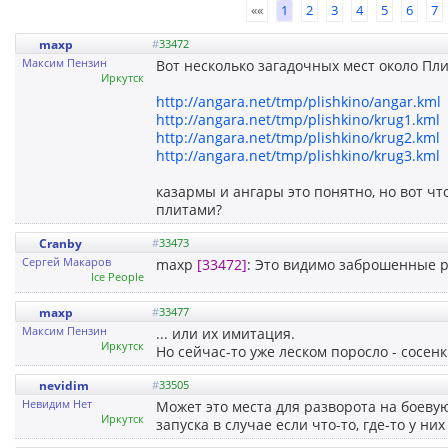
««
1
2
3
4
5
6
7
maxp
#
33472
Максим Пензин
Вот несколько загадочных мест около Пл
Иркутск
http://angara.net/tmp/plishkino/angar.kml
http://angara.net/tmp/plishkino/krug1.kml
http://angara.net/tmp/plishkino/krug2.kml
http://angara.net/tmp/plishkino/krug3.kml
казармы и ангары это понятно, но вот ч
плитами?
Cranby
#
33473
Сергей Макаров
maxp
[33472]
: Это видимо заброшенные р
Ice People
maxp
#
33477
Максим Пензин
... или их имитация.
Иркутск
Но сейчас-то уже леском поросло - сосен
nevidim
#
33505
Невидим Нет
Может это места для разворота на боеву
Иркутск
запуска в случае если что-то, где-то у них 