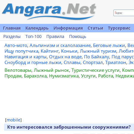
Главная
Календарь
Информация
Статьи
Турсервис
Разделы
Топ-100
Правила
Помощь
Авто-мото
,
Альпинизм и скалолазание
,
Беговые лыжи
,
Ве
Ищу попутчика
,
Кайтинг
,
Коньки
,
Лыжный туризм
,
Любит
Навигация и карты
,
Отдых на воде
,
По Байкалу
,
Под пару
Сноуборд и горные лыжи
,
Сплавы
,
Спортзал
,
Триатлон
,
Эк
Велотовары
,
Лыжный рынок
,
Туристические услуги
,
Комп
Продам
,
Барахолка
,
Нумизматика
,
Услуги
,
Работа
,
Недвиж
[
mobile
]
Кто интересовался заброшенными сооружениями?