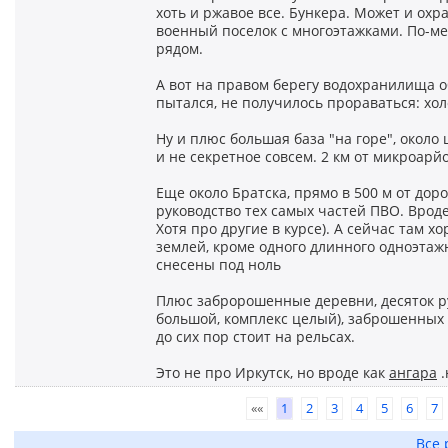
хоть и ржавое все. Бункера. Может и охр
военный поселок с многоэтажками. По-ме
рядом.
А вот на правом берегу водохранилища об
пытался, не получилось прораваться: хол
Ну и плюс большая база "на горе", около
и не секретное совсем. 2 км от микроарй
Еще около Братска, прямо в 500 м от доро
руководство тех самых частей ПВО. Вроде 
Хотя про другие в курсе). А сейчас там х
землей, кроме одного длинного одноэтажн
снесены под ноль
Плюс забророшенные деревни, десяток ру
большой, комплекс целый), заброшенных 1
до сих пор стоит на рельсах.
Это не про Иркутск, но вроде как
ангара
.
««
1
2
3
4
5
6
7
Все 