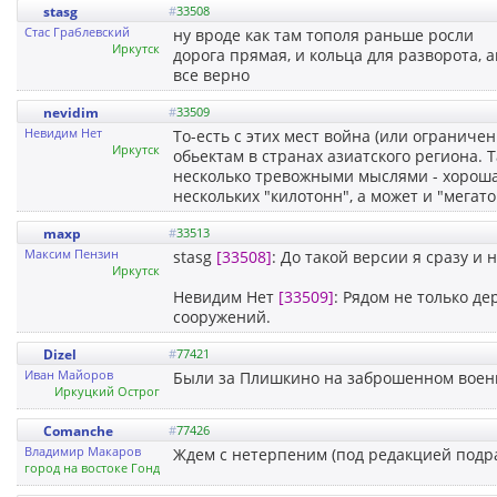
stasg
#
33508
Стас Граблевский
ну вроде как там тополя раньше росли
Иркутск
дорога прямая, и кольца для разворота, а
все верно
nevidim
#
33509
Невидим Нет
То-есть с этих мест война (или огранич
Иркутск
обьектам в странах азиатского региона. 
несколько тревожными мыслями - хорошая
нескольких "килотонн", а может и "мегат
maxp
#
33513
Максим Пензин
stasg
[33508]
: До такой версии я сразу и 
Иркутск
Невидим Нет
[33509]
: Рядом не только де
сооружений.
Dizel
#
77421
Иван Майоров
Были за Плишкино на заброшенном военн
Иркуцкий Острог
Comanche
#
77426
Владимир Макаров
Ждем с нетерпеним (под редакцией подра
город на востоке Гондураса