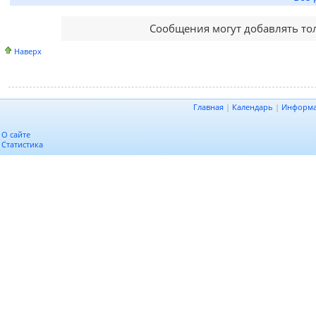
Сообщения могут добавлять то
Наверх
Главная
|
Календарь
|
Информ
О сайте
Статистика