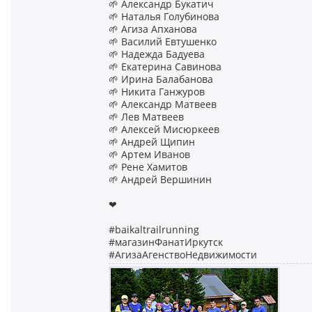
🌱 Александр Букатич
🌱 Наталья Голубинова
🌱 Агиза Апханова
🌱 Василий Евтушенко
🌱 Надежда Бадуева
🌱 Екатерина Савинова
🌱 Ирина Балабанова
🌱 Никита Ганжуров
🌱 Александр Матвеев
🌱 Лев Матвеев
🌱 Алексей Мисюркеев
🌱 Андрей Щипин
🌱 Артем Иванов
🌱 Рене Хамитов
🌱 Андрей Вершинин
❤
#baikaltrailrunning
#магазинФанатИркутск
#АгизаАгенствоНедвижимости