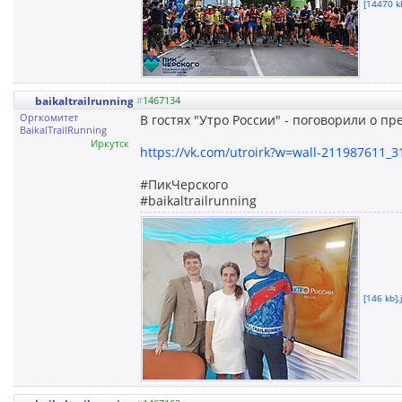
[14470 k
baikaltrailrunning
#
1467134
Оргкомитет
В гостях "Утро России" - поговорили о 
BaikalTrailRunning
Иркутск
https://vk.com/utroirk?w=wall-211987611_3
#ПикЧерского
#baikaltrailrunning
[146 kb].