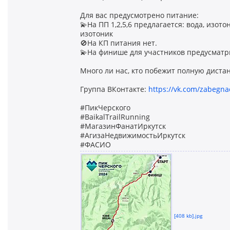
Для вас предусмотрено питание:
💫На ПП 1,2,5,6 предлагается: вода, изотон
изотоник
🚫На КП питания нет.
💫На финише для участников предусматр
Много ли нас, кто побежит полную диста
Группа ВКонтакте:
https://vk.com/zabegn
#ПикЧерского
#BaikalTrailRunning
#МагазинФанатИркутск
#АгизаНедвижимостьИркутск
#ФАСИО
[408 kb].jpg