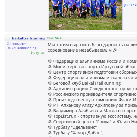
[12337 k
baikaltrailrunning
#
1467474
Оргкомитет
Мы хотим выразить благодарность нашим
BaikalTrailRunning
соревнование незабываемым 🎉
Иркутск
💢 Федерацию альпинизма России и Ком
💢 Министерство спорта Иркутской облас
💢 Центр спортивной подготовки сборных
💢 Федерацию альпинизма и скалолазани
💢 Беговой клуб BaikalTrailRunning
💢 Администрацию Слюдянского городско
💢 Российского производителя спортивн
💢 Производственную компанию Флаги-Ир
💢 ИП Апханову Агизу Архиповну за приз
💢 Владимира Алябьева и Масла в спорте
💢 TopList.run - спортивную экосистему,
💢 Спортивный центр "Гриха" и Юлию Ни
💢 Турбазу "Эдельвейс"
💢 Турбазу "Хамар-Дабан";