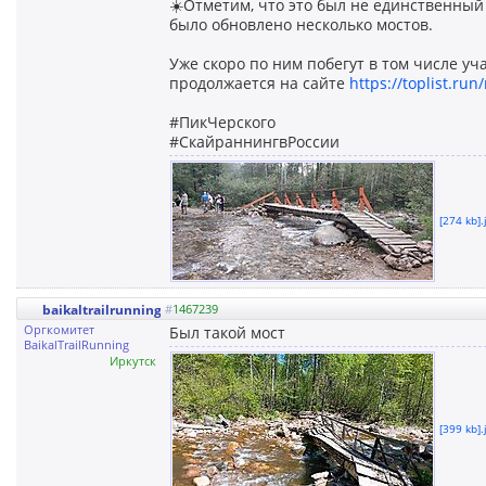
☀️Отметим, что это был не единственный
было обновлено несколько мостов.
Уже скоро по ним побегут в том числе уч
продолжается на сайте
https://toplist.run
#ПикЧерского
#СкайраннингвРоссии
[274 kb].
baikaltrailrunning
#
1467239
Оргкомитет
Был такой мост
BaikalTrailRunning
Иркутск
[399 kb].