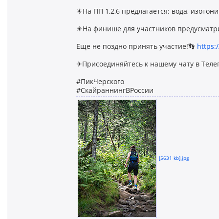
☀На ПП 1,2,6 предлагается: вода, изотоник
☀На финише для участников предусматри
Еще не поздно принять участие!👣
https:
✈Присоединяйтесь к нашему чату в Теле
#ПикЧерского
#СкайраннингВРоссии
[5631 kb].jpg