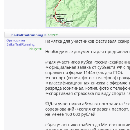
baikaltrailrunning
#
1466995
Оргкомитет
Памятка для участников фестиваля ска
BaikalTrailRunning
Иркутск
Необходимые документы для предъявлен
✅для участников Кубка России (скайранни
☀официальная заявка от субъекта РФ с п
справки по форме 1144н (как для ГТО);
☀паспорт (копия, фото с телефона) гражд
☀классификационная книжка с оформлен
разряда (оригинал, копия, фото с телефон
☀спортивная страховка по виду спорта "а
💥Для участников абсолютного зачета "ск
соревнований (+копия справки), паспорт,
не менее 100 000 рублей.
✅для участников забега до Метеостанции
☀оригинал медицинской справки с допуск