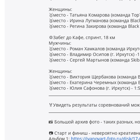
Женщины:
🥇место - Татьяна Комарова (команда TopT
🥈место - Ирина Лугманова (команда Black 
🥉место - Регина Закирова (команда Black L
💢Забег до Кафе, спринт, 18 км
Мужчины:
🥇место - Роман Хамкалов (команда Иркутск
🥈место - Владимир Осипов (г. Иркутск) -1
🥉место - Сергей Мартынов (команда Skibaz
Женщины:
🥇место - Виктория Щербакова (команда Bla
🥈место - Екатерина Черемных (команда Bai
🥉место - Юлия Сафонова (г. Иркутск) - 1:5
________________________________________________
🏅Увидеть результаты соревнований мож
________________________________________________
📸 Большой архив фото - таких разных, н
📷 Старт и финиш - невероятно креативн
Альбом 1:
https://ivanovart-foto.ru/disk/17