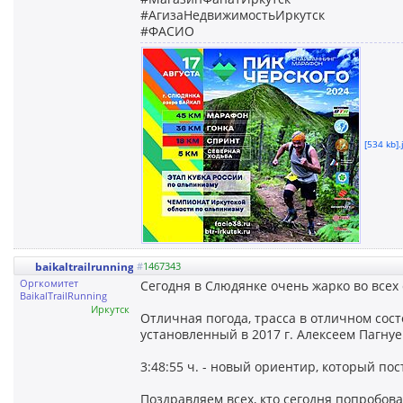
#АгизаНедвижимостьИркутск
#ФАСИО
[534 kb].
baikaltrailrunning
#
1467343
Оргкомитет
Сегодня в Слюдянке очень жарко во всех 
BaikalTrailRunning
Иркутск
Отличная погода, трасса в отличном сост
установленный в 2017 г. Алексеем Пагнуе
3:48:55 ч. - новый ориентир, который по
Поздравляем всех, кто сегодня попробова