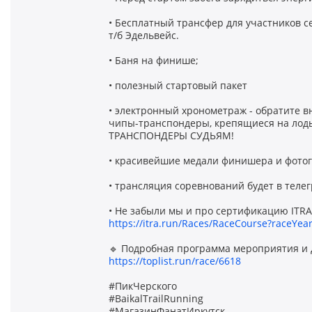
• Бесплатный трансфер для участников с
т/б Эдельвейс.
• Баня на финише;
• полезный стартовый пакет
• электронный хронометраж - обратите вн
чипы-транспондеры, крепящиеся на л
ТРАНСПОНДЕРЫ СУДЬЯМ!
• красивейшие медали финишера и фотог
• трансляция соревнований будет в теле
• Не забыли мы и про сертификацию ITR
https://itra.run/Races/RaceCourse?raceYea
🔹 Подробная программа мероприятия и 
https://toplist.run/race/6618
#ПикЧерского
#BaikalTrailRunning
#МагазинФанатИркутск