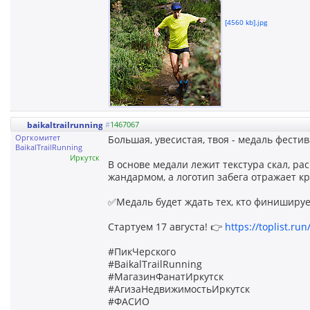
[4560 kb].jpg
baikaltrailrunning
#
1467067
Оргкомитет
Большая, увесистая, твоя - медаль фест
BaikalTrailRunning
Иркутск
В основе медали лежит текстура скал, р
жандармом, а логотип забега отражает к
✅Медаль будет ждать тех, кто финиширует
Стартуем 17 августа! 👉
https://toplist.ru
#ПикЧерского
#BaikalTrailRunning
#МагазинФанатИркутск
#АгизаНедвижимостьИркутск
#ФАСИО