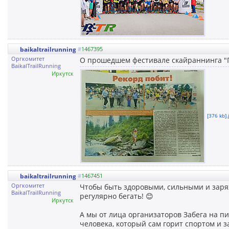
baikaltrailrunning
#
1467395
Оргкомитет
О прошедшем фестивале скайраннинга "Пи
BaikalTrailRunning
Иркутск
[376 kb].
baikaltrailrunning
#
1467451
Оргкомитет
Чтобы быть здоровыми, сильными и заря
BaikalTrailRunning
регулярно бегать! 😊
Иркутск
А мы от лица организаторов Забега на п
человека, который сам горит спортом и з