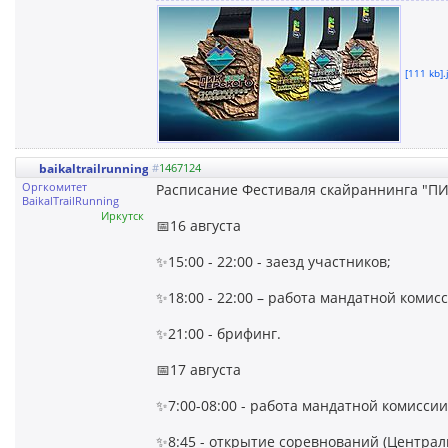
[111 kb].
baikaltrailrunning
#
1467124
Оргкомитет
Расписание Фестиваля скайраннинга "П
BaikalTrailRunning
Иркутск
📅16 августа
✨15:00 - 22:00 - заезд участников;
✨18:00 - 22:00 – работа мандатной комисс
✨21:00 - брифинг.
📅17 августа
✨7:00-08:00 - работа мандатной комиссии
✨8:45 - открытие соревнований (Централ