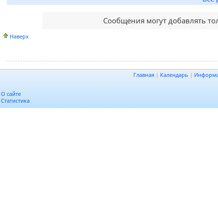
Сообщения могут добавлять то
Наверх
Главная
|
Календарь
|
Информ
О сайте
Статистика