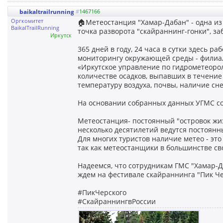
baikaltrailrunning
#
1467166
Оргкомитет
🏠Метеостанция "Хамар-Дабан" - одна из
BaikalTrailRunning
точка разворота "скайраннинг-гонки", за
Иркутск
365 дней в году, 24 часа в сутки здесь 
мониторингу окружающей среды - филиа
«Иркутское управление по гидрометеоро
количестве осадков, выпавших в течение 
температуру воздуха, почвы, наличие сне
На основании собранных данных УГМС со
Метеостанция- постоянный "островок жиз
несколько десятилетий ведутся постоянн
Для многих туристов наличие метео - эт
так как метеостанщики в большинстве с
Надеемся, что сотрудникам ГМС "Хамар-Да
ждем на фестивале скайраннинга "Пик Че
#ПикЧерского
#СкайраннингвРоссии