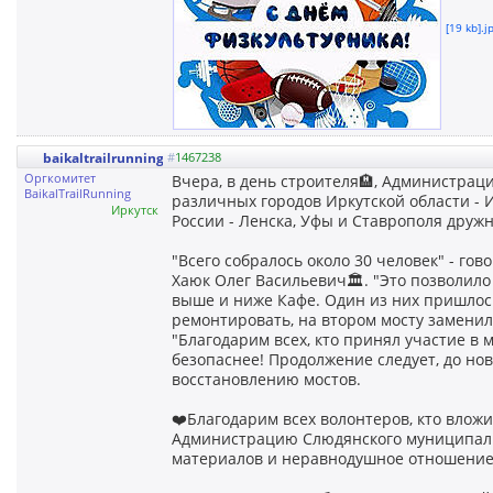
[19 kb].j
baikaltrailrunning
#
1467238
Оргкомитет
Вчера, в день строителя🏨, Администра
BaikalTrailRunning
различных городов Иркутской области - Ир
Иркутск
России - Ленска, Уфы и Ставрополя друж
"Всего собралось около 30 человек" - г
Хаюк Олег Васильевич🏛. "Это позволило
выше и ниже Кафе. Один из них пришлось
ремонтировать, на втором мосту заменил
"Благодарим всех, кто принял участие в 
безопаснее! Продолжение следует, до нов
восстановлению мостов.
❤️Благодарим всех волонтеров, кто вложи
Администрацию Слюдянского муниципаль
материалов и неравнодушное отношение 