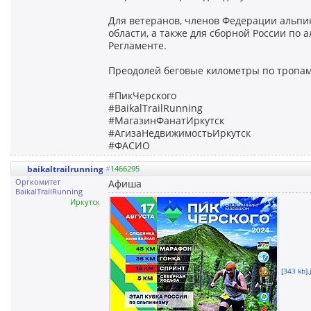
Для ветеранов, членов Федерации альпи
области, а также для сборной России по
Регламенте.
Преодолей беговые километры по тропам 
#ПикЧерского
#BaikalTrailRunning
#МагазинФанатИркутск
#АгизаНедвижимостьИркутск
#ФАСИО
baikaltrailrunning
#
1466295
Оргкомитет
Афиша
BaikalTrailRunning
Иркутск
[343 kb].