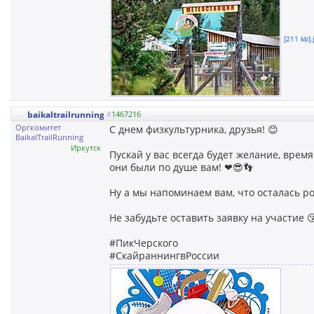
[211 kb].
baikaltrailrunning
#
1467216
Оргкомитет
С днем физкультурника, друзья! 😊
BaikalTrailRunning
Иркутск
Пускай у вас всегда будет желание, врем
они были по душе вам! ❤😎👣
Ну а мы напоминаем вам, что осталась ро
Не забудьте оставить заявку на участие 
#ПикЧерского
#СкайраннингвРоссии