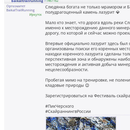
baikaltrailrunning
#
1467162
Оргкомитет
Слюдянка богата не только мрамором и Б
BaikalTrailRunning
полудрагоценный камень лазурит 💎
Иркутск
Мало кто знает, что дорога вдоль реки С
именно к месторождению данного минера
дорогу, по которой и сейчас можно прое
Впервые официально лазурит здесь был о
организованы поиски его коренных мест
находки коренного лазурита сделаны тольк
перспективная зона и обнаружены наибо
месторождения и активная добыча минер
нецелесообразности.
Пробегая мимо на тренировке, не полени
кладовые природы 😉
Зарегистрироваться на Фестиваль скайр
#ПикЧерского
#СкайраннингвРоссии