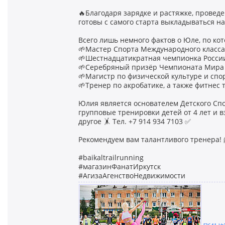
🔥Благодаря зарядке и растяжке, провед
готовы с самого старта выкладываться на
Всего лишь немного фактов о Юле, по кото
🌱Мастер Спорта Международного класса
🌱Шестнадцатикратная чемпионка Росси
🌱Серебряный призёр Чемпионата Мира 
🌱Магистр по физической культуре и спор
🌱Тренер по акробатике, а также фитнес 
Юлия является основателем Детского Сп
групповые тренировки детей от 4 лет и в
другое 🤸 Тел. +7 914 934 7103 ✅
Рекомендуем вам талантливого тренера! 
#baikaltrailrunning
#магазинФанатИркутск
#АгизаАгенствоНедвижимости
[3641 kb]