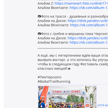
Альбом 2:
https://ivanovart-foto.ru/disk/17
Альбом Вконтакте:
https://vk.com/album-
📷Фото на трассе - душевные и разнообра
Альбом на Диске:
https://disk.yandex.ru/
Альбом ВКонтакте:
https://vk.com/album-
📷Фото с гребня и вершины пика Черског
Альбом на Диске:
https://disk.yandex.ru/
Альбом Вконтакте:
https://vk.com/album-
________________________________________________
А ещё, мы с нетерпением ждём ваши отзыв
вызвало восторг, а что хотелось бы улу
чтобы в следующем году Фестиваль скай
классных эмоций!🔥
#ПикЧерского
#BaikalTrailRunning
[2378 kb]