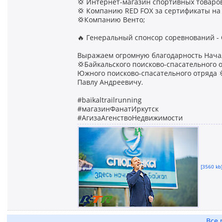
💢 Интернет-магазин спортивных товаро
💢 Компанию RED FOX за сертификаты на
💢Компанию Венто;
🔥 Генеральный спонсор соревнований -
Выражаем огромную благодарность Начал
💢Байкальского поисково-спасательного
Южного поисково-спасательного отряда 
Павлу Андреевичу.
#baikaltrailrunning
#магазинФанатИркутск
#АгизаАгенствоНедвижимости
[3560 kb]
Все 