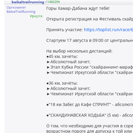
baikaltrailrunning
#
1466294
Оргкомитет
Горы Хамар-Дабана ждут тебя!
BaikalTrailRunning
Иркутск
Открыта регистрация на Фестиваль скайр
Принять участие:
https://toplist.run/race/
Стартуем 17 августа в 09:00 от централь
На выбор несколько дистанций:
●45 км, зачеты:
►Абсолютный зачет;
►Этап Кубка России "скайраннинг-мараф
►Чемпионат Иркутской области "скайра
●36 км, зачёты:
►Абсолютный зачет;
►Чемпионат Иркутской области "скайранн
●"18 км Забег до Кафе СПРИНТ" - абсолют
●"СКАНДИНАВСКАЯ ХОДЬБА" (5 км) - абсо
О том, что необходимо для участия в сор
возрастном пороге для допуска к той или