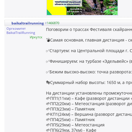
baikaltrailrunning
#
1466870
Оргкомитет
Поговорим о трассах Фестиваля скайран
BaikalTrailRunning
Иркутск
💣Самая основная, главная дистанция - 
✅Стартуем: на Центральной площади г. Сл
✅Финишируем: на турбазе «Эдельвейс» (вы
✅Бежим высоко-высоко: точка разворота: п
👣Суммарный набор высоты: 1650 м, а пр
На дистанции установлены промежуточны
🌱ПП1(11км) – Кафе (разворот дистанции 
🌱ПП2(20км) – Метеостанция (разворот д
🌱ПП3(23км) – Памятник
🌱КП1(24км) – Вершина (разворот диста
🌱ПП4(25км) – Памятник
🌱ПП5(29км) – Метеостанция
🌱ПП6(29км, 37км) - Кафе