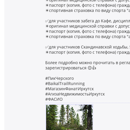
☀паспорт (копия, фото с телефона) гражд
☀спортивная страховка по виду спорта "а
✅для участников забега до Кафе, дисципл
☀оригинал медицинской справки с допуск
☀паспорт (копия, фото с телефона) гражд
☀спортивная страховка по виду спорта "а
✅для участников Скандинавской ходьбы, 
☀паспорт (копия, фото с телефона) гражд
Более подробно можно прочитать в регл
зарегистрироваться 😊👍
#ПикЧерского
#BaikalTrailRunning
#МагазинФанатИркутск
#АгизаНедвижимостьИркутск
#ФАСИО