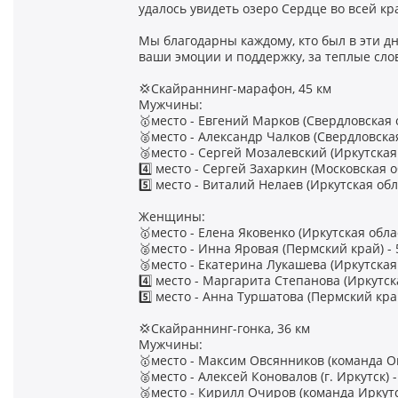
удалось увидеть озеро Сердце во всей кра
Мы благодарны каждому, кто был в эти дн
ваши эмоции и поддержку, за теплые слов
💢Скайраннинг-марафон, 45 км
Мужчины:
🥇место - Евгений Марков (Свердловская об
🥈место - Александр Чалков (Свердловская 
🥉место - Сергей Мозалевский (Иркутская о
4️⃣ место - Сергей Захаркин (Московская об
5️⃣ место - Виталий Нелаев (Иркутская обла
Женщины:
🥇место - Елена Яковенко (Иркутская област
🥈место - Инна Яровая (Пермский край) - 5
🥉место - Екатерина Лукашева (Иркутская о
4️⃣ место - Маргарита Степанова (Иркутска
5️⃣ место - Анна Туршатова (Пермский край
💢Скайраннинг-гонка, 36 км
Мужчины:
🥇место - Максим Овсянников (команда Ог
🥈место - Алексей Коновалов (г. Иркутск) -
🥉место - Кирилл Очиров (команда Иркутск