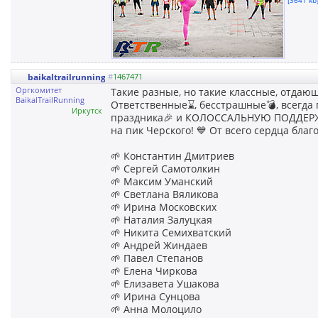
baikaltrailrunning
#
1467471
Оргкомитет
Такие разные, но такие классные, отдающ
BaikalTrailRunning
Ответственные⌛, бесстрашные💣, всегда
Иркутск
праздника🎉 и КОЛОССАЛЬНУЮ ПОДДЕРЖКУ
на пик Черского! 💙 От всего сердца благ
🌱 Константин Дмитриев
🌱 Сергей Самотолкин
🌱 Максим Уманский
🌱 Светлана Вяликова
🌱 Ирина Московских
🌱 Наталия Залуцкая
🌱 Никита Семихватский
🌱 Андрей Жиндаев
🌱 Павел Степанов
🌱 Елена Чиркова
🌱 Елизавета Ушакова
🌱 Ирина Сунцова
🌱 Анна Молоцило