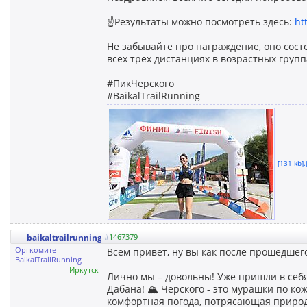
☝️Результаты можно посмотреть здесь:
ht
Не забывайте про награждение, оно состои
всех трех дистанциях в возрастных группа
#ПикЧерского
#BaikalTrailRunning
[131 kb].
baikaltrailrunning
#
1467379
Оргкомитет
Всем привет, ну вы как после прошедшего
BaikalTrailRunning
Иркутск
Лично мы – довольны! Уже пришли в себя
Дабана! 🏔 Черского - это мурашки по ко
комфортная погода, потрясающая природ