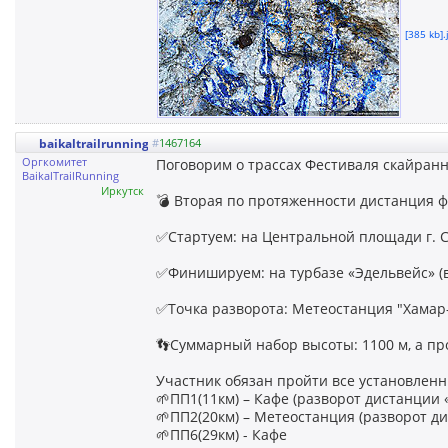
[385 kb].
baikaltrailrunning
#
1467164
Оргкомитет
Поговорим о трассах Фестиваля скайран
BaikalTrailRunning
Иркутск
💣 Вторая по протяженности дистанция ф
✅Стартуем: на Центральной площади г. Сл
✅Финишируем: на турбазе «Эдельвейс» (вы
✅Точка разворота: Метеостанция "Хамар-Д
👣Суммарный набор высоты: 1100 м, а пр
Участник обязан пройти все установлен
🌱ПП1(11км) – Кафе (разворот дистанции «
🌱ПП2(20км) – Метеостанция (разворот д
🌱ПП6(29км) - Кафе