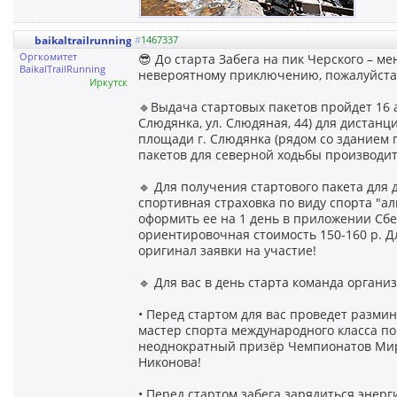
baikaltrailrunning
#
1467337
Оргкомитет
😎 До старта Забега на пик Черского – ме
BaikalTrailRunning
невероятному приключению, пожалуйста,
Иркутск
🔹Выдача стартовых пакетов пройдет 16 ав
Слюдянка, ул. Слюдяная, 44) для дистанций
площади г. Слюдянка (рядом со зданием по
пакетов для северной ходьбы производитс
🔹 Для получения стартового пакета для 
спортивная страховка по виду спорта "ал
оформить ее на 1 день в приложении Сбе
ориентировочная стоимость 150-160 р. Д
оригинал заявки на участие!
🔹 Для вас в день старта команда органи
• Перед стартом для вас проведет разми
мастер спорта международного класса п
неоднократный призёр Чемпионатов Мира
Никонова!
• Перед стартом забега зарядиться энерг