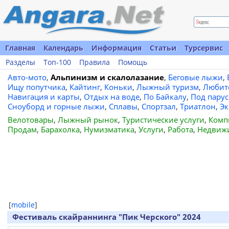
Главная
Календарь
Информация
Статьи
Турсервис
Разделы
Топ-100
Правила
Помощь
Авто-мото
,
Альпинизм и скалолазание
,
Беговые лыжи
,
Ищу попутчика
,
Кайтинг
,
Коньки
,
Лыжный туризм
,
Любит
Навигация и карты
,
Отдых на воде
,
По Байкалу
,
Под пару
Сноуборд и горные лыжи
,
Сплавы
,
Спортзал
,
Триатлон
,
Эк
Велотовары
,
Лыжный рынок
,
Туристические услуги
,
Комп
Продам
,
Барахолка
,
Нумизматика
,
Услуги
,
Работа
,
Недвиж
[
mobile
]
Фестиваль скайраннинга "Пик Черского" 2024