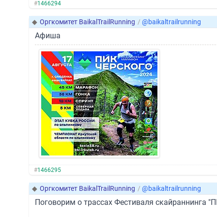
#
1466294
◆
Оргкомитет BaikalTrailRunning
/
@baikaltrailrunning
Афиша
#
1466295
◆
Оргкомитет BaikalTrailRunning
/
@baikaltrailrunning
Поговорим о трассах Фестиваля скайраннинга "