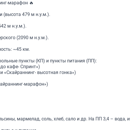
нинг-марафон 🔥
(высота 479 м н.у.м.).
2 м н.у.м.).
кого (2090 м н.у.м.).
ость: ~45 км.
льные пункты (КП) и пункты питания (ПП):
до кафе- Спринт»)
и «Скайраннинг- высотная гонка»)
кайраннинг-марафон»)
льсины, мармелад, соль, хлеб, сало и др. На ПП 3,4 – вода, 