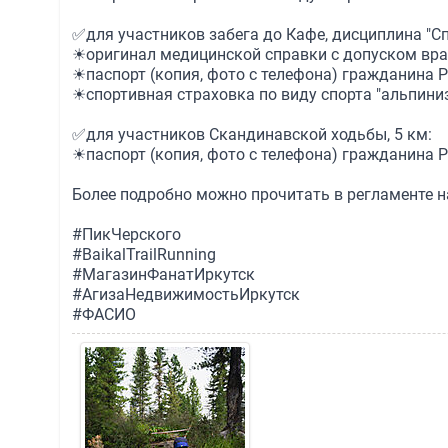
✅для участников забега до Кафе, дисциплина "Спр
☀оригинал медицинской справки с допуском врач
☀паспорт (копия, фото с телефона) гражданина Р
☀спортивная страховка по виду спорта "альпинизм
✅для участников Скандинавской ходьбы, 5 км:
☀паспорт (копия, фото с телефона) гражданина Р
Более подробно можно прочитать в регламенте н
#ПикЧерского
#BaikalTrailRunning
#МагазинФанатИркутск
#АгизаНедвижимостьИркутск
#ФАСИО