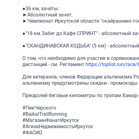
●36 км, зачёты:
►Абсолютный зачет;
►Чемпионат Иркутской области "скайраннинг-гонк
●"18 км Забег до Кафе СПРИНТ" - абсолютный зач
●"СКАНДИНАВСКАЯ ХОДЬБА" (5 км) - абсолютный 
О том, что необходимо для участия в соревнован
дистанций - см. Регламент
https://toplist.run/race
Для ветеранов, членов Федерации альпинизма Ро
альпинизму предусмотрены скидки - промокоды 
Преодолей беговые километры по тропам Хамар-Д
#ПикЧерского
#BaikalTrailRunning
#МагазинФанатИркутск
#АгизаНедвижимостьИркутск
#ФАСИО