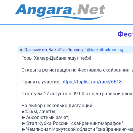
Фес
◆
Оргкомитет BaikalTrailRunning
/
@baikaltrailrunning
Горы Хамар-Дабана ждут тебя!
Открыта регистрация на Фестиваль скайраннинга
Принять участие:
https://toplist.run/race/6618
Стартуем 17 августа в 09:00 от центральной пло
На выбор несколько дистанций:
●45 км, зачеты:
►Абсолютный зачет;
►Этап Кубка России "скайраннинг-марафон"
►Чемпионат Иркутской области "скайраннинг-м