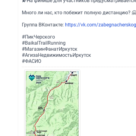
💫На финише для участников предусматривается 
Много ли нас, кто побежит полную дистанцию? 
Группа ВКонтакте:
https://vk.com/zabegnachersko
#ПикЧерского
#BaikalTrailRunning
#МагазинФанатИркутск
#АгизаНедвижимостьИркутск
#ФАСИО