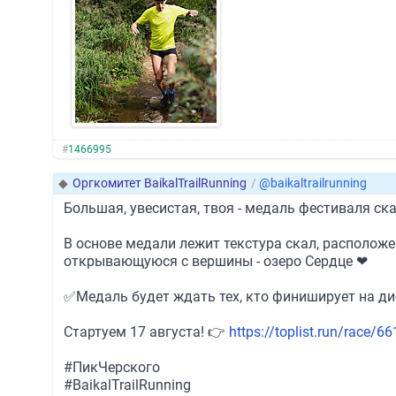
#
1466995
◆
Оргкомитет BaikalTrailRunning
/
@baikaltrailrunning
Большая, увесистая, твоя - медаль фестиваля с
В основе медали лежит текстура скал, располож
открывающуюся с вершины - озеро Сердце ❤
✅Медаль будет ждать тех, кто финиширует на дис
Стартуем 17 августа! 👉
https://toplist.run/race/66
#ПикЧерского
#BaikalTrailRunning