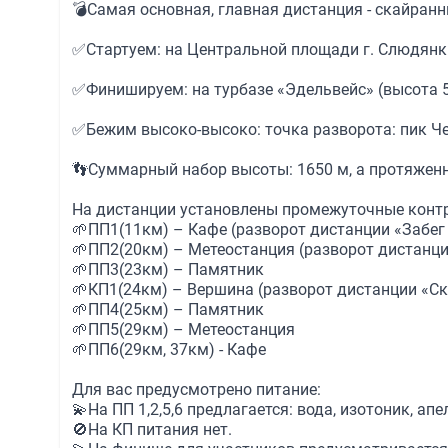
💣Самая основная, главная дистанция - скайран
✅Стартуем: на Центральной площади г. Слюдянки 
✅Финишируем: на турбазе «Эдельвейс» (высота 54
✅Бежим высоко-высоко: точка разворота: пик Черс
👣Суммарный набор высоты: 1650 м, а протяженн
На дистанции установлены промежуточные контро
🌱ПП1(11км) – Кафе (разворот дистанции «Забег 
🌱ПП2(20км) – Метеостанция (разворот дистанци
🌱ПП3(23км) – Памятник
🌱КП1(24км) – Вершина (разворот дистанции «С
🌱ПП4(25км) – Памятник
🌱ПП5(29км) – Метеостанция
🌱ПП6(29км, 37км) - Кафе
Для вас предусмотрено питание:
💫На ПП 1,2,5,6 предлагается: вода, изотоник, апе
🚫На КП питания нет.