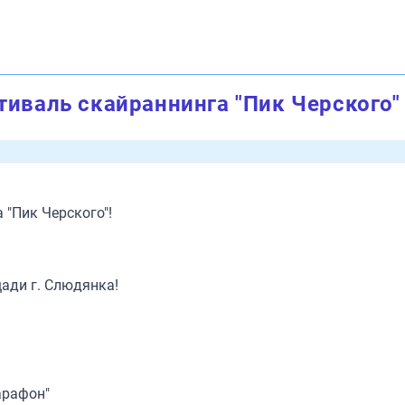
тиваль скайраннинга "Пик Черского"
 "Пик Черского"!
щади г. Слюдянка!
арафон"