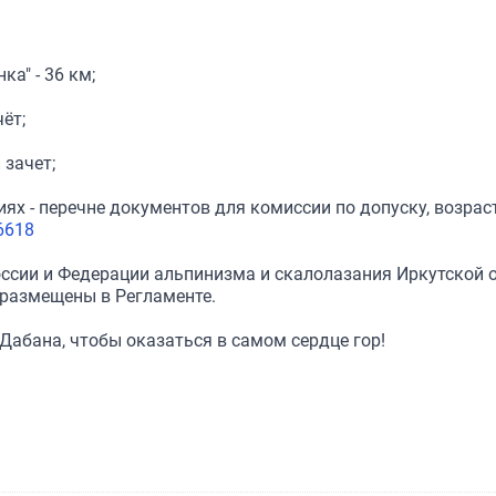
а" - 36 км;
ёт;
зачет;
иях - перечне документов для комиссии по допуску, возрас
/6618
ссии и Федерации альпинизма и скалолазания Иркутской о
размещены в Регламенте.
абана, чтобы оказаться в самом сердце гор!