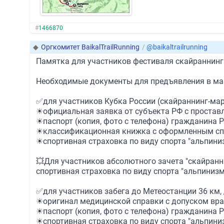
#
1466870
◆
Оргкомитет BaikalTrailRunning
/
@baikaltrailrunning
Памятка для участников фестиваля скайраннин
Необходимые документы для предъявления в м
✅для участников Кубка России (скайраннинг-мар
☀официальная заявка от субъекта РФ с проставл
☀паспорт (копия, фото с телефона) гражданина Р
☀классификационная книжка с оформленным спорт
☀спортивная страховка по виду спорта "альпинизм
💥Для участников абсолютного зачета "скайранни
спортивная страховка по виду спорта "альпинизм"
✅для участников забега до Метеостанции 36 км, 
☀оригинал медицинской справки с допуском врач
☀паспорт (копия, фото с телефона) гражданина Р
☀спортивная страховка по виду спорта "альпинизм