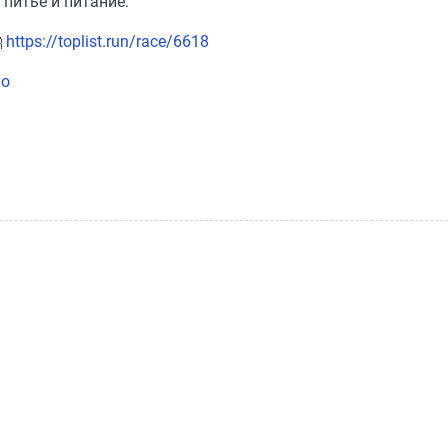
питье и питание.

https://toplist.run/race/6618
go