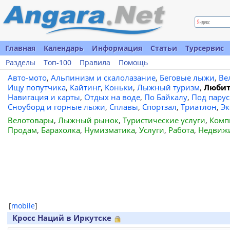
Главная
Календарь
Информация
Статьи
Турсервис
Разделы
Топ-100
Правила
Помощь
Авто-мото
,
Альпинизм и скалолазание
,
Беговые лыжи
,
Ве
Ищу попутчика
,
Кайтинг
,
Коньки
,
Лыжный туризм
,
Любит
Навигация и карты
,
Отдых на воде
,
По Байкалу
,
Под пару
Сноуборд и горные лыжи
,
Сплавы
,
Спортзал
,
Триатлон
,
Эк
Велотовары
,
Лыжный рынок
,
Туристические услуги
,
Комп
Продам
,
Барахолка
,
Нумизматика
,
Услуги
,
Работа
,
Недвиж
[
mobile
]
Кросс Наций в Иркутске