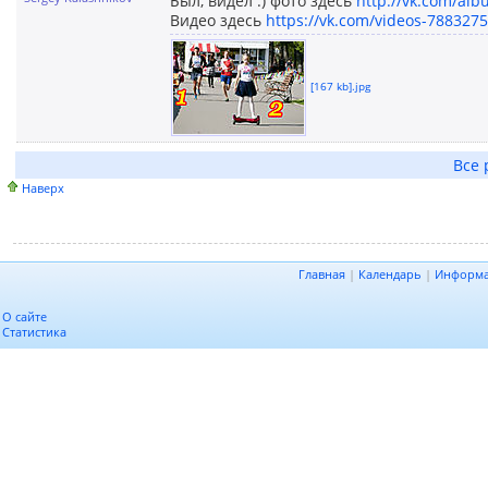
Был, видел :) фото здесь
http://vk.com/al
Видео здесь
https://vk.com/videos-788327
[167 kb].jpg
Все 
Наверх
Главная
|
Календарь
|
Информ
О сайте
Статистика