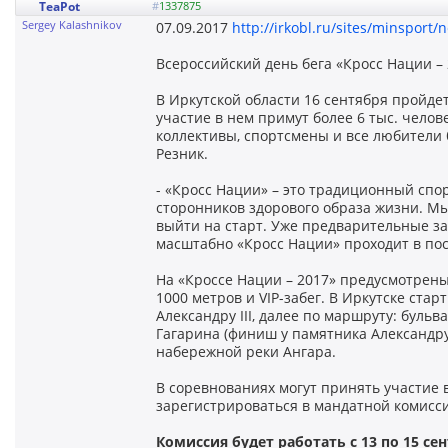
TeaPot
#
1337875
Sergey Kalashnikov
07.09.2017
http://irkobl.ru/sites/minsport
Всероссийский день бега «Кросс Нации –
В Иркутской области 16 сентября пройдет
участие в нем примут более 6 тыс. чело
коллективы, спортсмены и все любители 
Резник.
- «Кросс Нации» – это традиционный спо
сторонников здорового образа жизни. М
выйти на старт. Уже предварительные за
масштабно «Кросс Нации» проходит в пос
На «Кроссе Нации – 2017» предусмотрены 
1000 метров и VIP-забег. В Иркутске стар
Александру III, далее по маршруту: бульва
Гагарина (финиш у памятника Александру I
набережной реки Ангара.
В соревнованиях могут принять участие 
зарегистрироваться в мандатной комисси
Комиссия будет работать с 13 по 15 сен