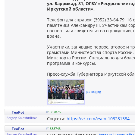
ул. Баррикад, 81, ОГБУ «Ресурсно-мет
Иркутской области».
Телефон для справок: (3952) 33-64-79. 16
памятника Александру III. Участникам с
паспорт или свидетельство о рождении, 
врача.
Участники, занявшие первое, второе и т
грамотами Министерства спорта России.
Минспорта России. Специально для боле
программа и конкурсы.
Пресс-служба Губернатора Иркутской обл
[65 kb].jpg
TeaPot
#
1337876
Sergey Kalashnikov
Соцсети:
https://vk.com/event103281384
TeaPot
#
1338743
Sergey Kalashnikov