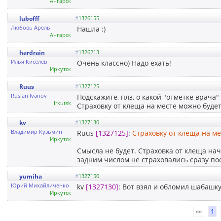
Ангарск
lubofff
#
1326155
Любовь Арель
Нашла :)
Ангарск
hardrain
#
1326213
Илья Киселев
Очень классно) Надо ехать!
Иркутск
Ruus
#
1327125
Ruslan Ivanov
Подскажите, плз, о какой "отметке врача
Irkutsk
Страховку от клеща на месте можно буде
kv
#
1327130
Владимир Кузьмин
Ruus
[1327125]
:
Страховку от клеща на м
Иркутск
Смысла не будет. Страховка от клеща на
задним числом не страховались сразу пос
yumiha
#
1327150
Юрий Михайличенко
kv
[1327130]
: Вот взял и обломил шабашку
Иркутск
««
1