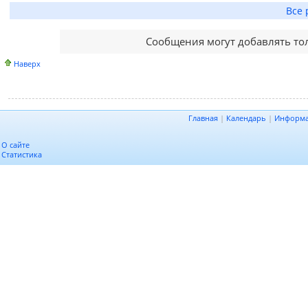
Все 
Сообщения могут добавлять то
Наверх
Главная
|
Календарь
|
Информ
О сайте
Статистика