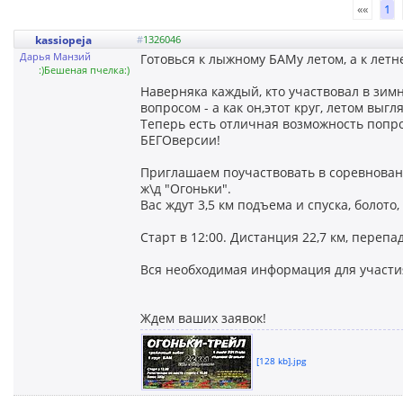
««
1
kassiopeja
#
1326046
Дарья Манзий
Готовься к лыжному БАМу летом, а к летн
:)Бешеная пчелка:)
Наверняка каждый, кто участвовал в зим
вопросом - а как он,этот круг, летом выгл
Теперь есть отличная возможность попро
БЕГОверсии!
Приглашаем поучаствовать в соревнованиях
ж\д "Огоньки".
Вас ждут 3,5 км подъема и спуска, болот
Старт в 12:00. Дистанция 22,7 км, перепа
Вся необходимая информация для участи
Ждем ваших заявок!
[128 kb].jpg