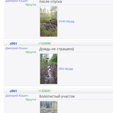
Дмитрий Юшин
после спуска
Иркутск
[1540 kb].jpg
d901
#
1326090
Дмитрий Юшин
Дождь не страшен))
Иркутск
[992 kb].jpg
d901
#
1326091
Дмитрий Юшин
Болотистый участок
Иркутск