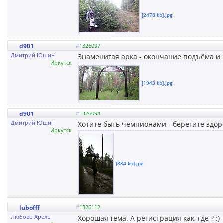
[2478 kb].jpg
d901
#
1326097
Дмитрий Юшин
Знаменитая арка - окончание подъёма и 
Иркутск
[1943 kb].jpg
d901
#
1326098
Дмитрий Юшин
Хотите быть чемпионами - берегите здоро
Иркутск
[884 kb].jpg
lubofff
#
1326112
Любовь Арель
Хорошая тема. А регистрация как, где ? :)