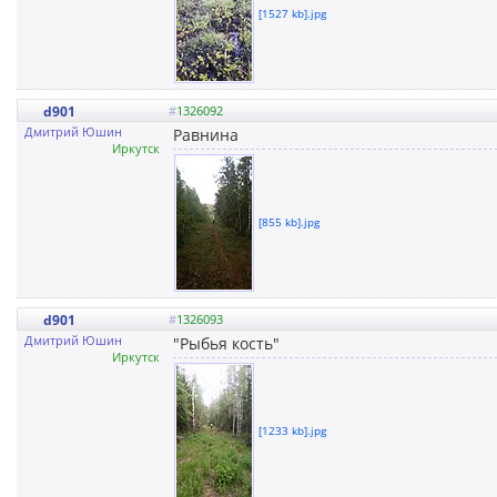
[1527 kb].jpg
d901
#
1326092
Дмитрий Юшин
Равнина
Иркутск
[855 kb].jpg
d901
#
1326093
Дмитрий Юшин
"Рыбья кость"
Иркутск
[1233 kb].jpg