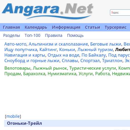
Главная
Календарь
Информация
Статьи
Турсервис
Разделы
Топ-100
Правила
Помощь
Авто-мото
,
Альпинизм и скалолазание
,
Беговые лыжи
,
Ве
Ищу попутчика
,
Кайтинг
,
Коньки
,
Лыжный туризм
,
Любит
Навигация и карты
,
Отдых на воде
,
По Байкалу
,
Под пару
Сноуборд и горные лыжи
,
Сплавы
,
Спортзал
,
Триатлон
,
Эк
Велотовары
,
Лыжный рынок
,
Туристические услуги
,
Комп
Продам
,
Барахолка
,
Нумизматика
,
Услуги
,
Работа
,
Недвиж
[
mobile
]
Огоньки-Трейл