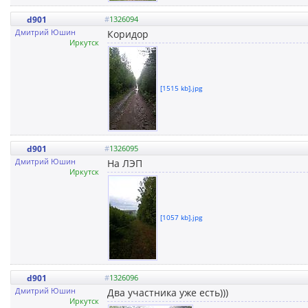
d901
#
1326094
Дмитрий Юшин
Коридор
Иркутск
[1515 kb].jpg
d901
#
1326095
Дмитрий Юшин
На ЛЭП
Иркутск
[1057 kb].jpg
d901
#
1326096
Дмитрий Юшин
Два участника уже есть)))
Иркутск