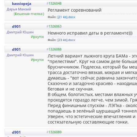
kassiopeja
#
1326048
Дарья Манзий
Регламент соревнований
:)Бешеная пчелка:)
Файл:
[21 kb].docx
d901
#
1326063
Дмитрий Юшин
Немного исправил даты в регламенте)))
Иркутск
Файл:
[23 kb].docx
d901
#
1326088
Дмитрий Юшин
Летний вариант лыжного круга БАМа - эт
Иркутск
"прелестями". Круг на самом деле больше
брусничником. Подлеска, который бы меш
трасса достаточно вязкая, мокрая и мягк
думаешь - "вот сейчас равнина закончится
Сказочно и загадочно красиво - находишь
беговая и не скучная.
В общем, болотистых, местами влажных уч
проходятся гораздо легче, чем зимой. Гря
Перед финишным спуском - ЛЭПка - около 
попадаешь в зелёный шуршащий тоннель,
Уверен, что эстетические впечатления и
состязательную составляющие гонки.
d901
#
1326089