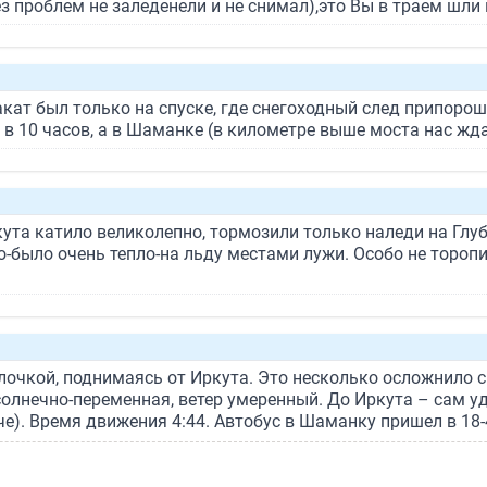
з проблем не заледенели и не снимал),это Вы в траем шли 
Накат был только на спуске, где снегоходный след припорош
в 10 часов, а в Шаманке (в километре выше моста нас жд
ута катило великолепно, тормозили только наледи на Глуб
-было очень тепло-на льду местами лужи. Особо не торопи
ёлочкой, поднимаясь от Иркута. Это несколько осложнило 
солнечно-переменная, ветер умеренный. До Иркута – сам уд
). Время движения 4:44. Автобус в Шаманку пришел в 18-