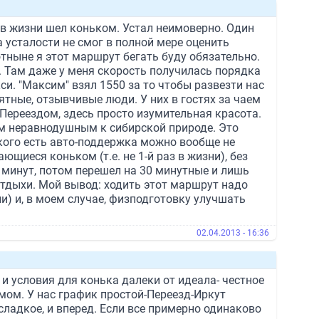
 в жизни шел коньком. Устал неимоверно. Один
а усталости не смог в полной мере оценить
 отныне я этот маршрут бегать буду обязательно.
. Там даже у меня скорость получилась порядка
си. "Максим" взял 1550 за то чтобы развезти нас
тные, отзывчивые люди. У них в гостях за чаем
 Переездом, здесь просто изумительная красота.
ем неравнодушным к сибирской природе. Это
 кого есть авто-поддержка можно вообще не
щиеся коньком (т.е. не 1-й раз в жизни), без
 минут, потом перешел на 30 минутные и лишь
отдыхи. Мой вывод: ходить этот маршрут надо
) и, в моем случае, физподготовку улучшать
02.04.2013 - 16:36
 и условия для конька далеки от идеала- честное
мом. У нас график простой-Переезд-Иркут
 сладкое, и вперед. Если все примерно одинаково