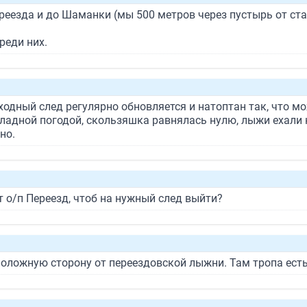
еезда и до Шаманки (мы 500 метров через пустырь от стан
реди них.
ходный след регулярно обновляется и натоптан так, что м
охладной погодой, скользяшка равнялась нулю, лыжи ехали 
но.
т о/п Переезд, чтоб на нужный след выйти?
оположную сторону от переездовской лыжни. Там тропа есть