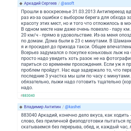
◆
Аркадий Сергеев
/
@asoft
Прошли в воскресенье 31.03.2013 Антипереезд в
раз из-за ошибки с выбором берега для обхода з
красоту этих мест, но и того что отложилось в м
В одном месте нам даже очень повезло - пару км
20 км/ч - прямо в удовольствие. Из-за меня опоз
по домам. Дома были в 23 с минутами. В Шаманке
я и просидел до прихода такси. Общее впечатлени
Всерьез задумался о покупке коньковых лыж на 
просто надо увидеть хоть разок не на фотографи
париться со временем прохождения. Если уж я пре
проблем пройдут. Нас еще задержало то, что пер
последние 3 участка мы шли по часу с минутами.
обязательно, лыжи надо готовить тщательно (хо
надо.
#
883040
◆
Владимир Антипин
/
@kashei
883040 Аркадий, конечно дело вкуса, как ходить 
слово, без приличной физподготовки пытаться п
скатываемся без перерыва, обед, и, каждый час, 