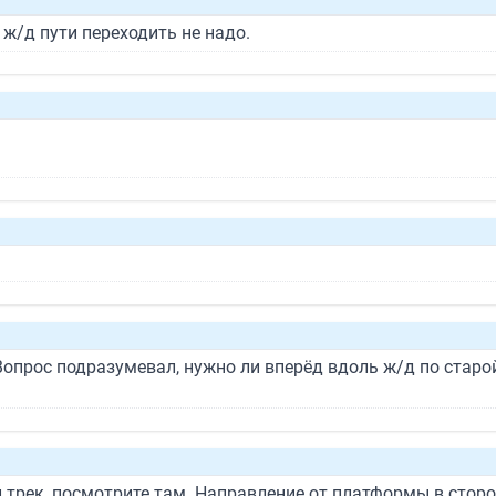
 ж/д пути переходить не надо.
. Вопрос подразумевал, нужно ли вперёд вдоль ж/д по стар
трек, посмотрите там. Направление от платформы в сторону