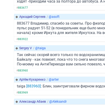
ходят -приходим часа за полтора до автобуса. А 
#
883677
◆
Аркадий Сергеев
/
@asoft
883677 Владимир, спасибо за советы. Про физпод
пульс радует 51-52 (в понедельник еще было мно
начала) кроме Иркута для жителя Иркутска. На 
#
883922
◆
Sergey V
/
@taiga
Так сейчас скорей всего только по водохранилищу
Байкалу - как повезет, пока что то снега многов
По-моему на АнтиПереезде вам сильно повезло, 
#
883960
◆
Артём Кухаренко
/
@arter
taiga
[883960]
: Блин, заинтриговали фирном водо
#
883969
◆
Александр Абаев
/
@Aleksandr