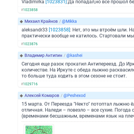
Vladimirka
[1023831]
:Да попадал,но все прошол бе
#
1023858
◆
Михаил Крайнов
/
@Mikka
aleksandr33
[1023858]
: Нет, это мы втроём шли. 
практически вообще не катилось. Стартовали мы 
#
1023876
◆
Владимир Антипин
/
@kashei
Сегодня еще разок прокатил Антипереезд. До Ирк
количестве. На Иркуте с обеда лыжню расквасило
то больше туда ходить в этом сезоне не стоит.
#
1029716
◆
Алексей Комаров
/
@Peshexod
15 марта. От Переезда "Некто" потоптал лыжню 
отличная. Наледи – повезло – все сухие. Погода 
(временами бесшажным, временами язык на плече