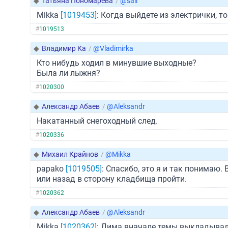
◆
Татьяна Пономарева
/
@sail
Mikka
[1019453]
: Когда выйдете из электрички, то
#
1019513
◆
Владимир Ка
/
@Vladimirka
Кто нибудь ходил в минувшие выходные?
Была ли лыжня?
#
1020300
◆
Александр Абаев
/
@Aleksandr
Накатанный снегоходный след.
#
1020336
◆
Михаил Крайнов
/
@Mikka
papako
[1019505]
: Спасибо, это я и так понимаю
или назад в сторону кладбища пройти.
#
1020362
◆
Александр Абаев
/
@Aleksandr
Mikka
[1020362]
: Дима вначале темы выкладывал 