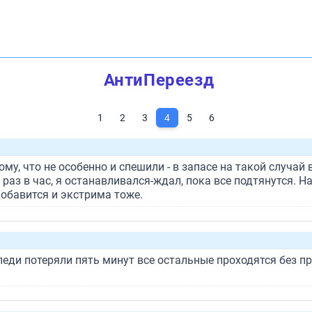
АнтиПереезд
1
2
3
4
5
6
ому, что не особенно и спешили - в запасе на такой случай
, раз в час, я останавливался-ждал, пока все подтянутся. 
добавится и экстрима тоже.
еди потеряли пять минут все остальные проходятся без пр