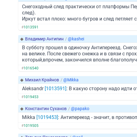
Снегоходный след практически от платформы Пер
след).
Иркут встал плохо: много бугров и след петляет с
#
1013591
◆
Владимир Антипин
/
@kashei
В субботу прошел в одиночку Антипереезд. Снего
на велике. После свежего снежка и в связи с пр
который,впрочем, закончился вполне благополуч
#
1016540
◆
Михаил Крайнов
/
@Mikka
Aleksandr
[1013591]
: В какую сторону надо идти о
#
1019453
◆
Константин Суханов
/
@papako
Mikka
[1019453]
: Антипереезд - значит, в против
#
1019505