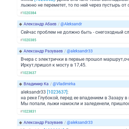
лыжню не переметет, то по ней через пустырь от 
#
1020384
◆
Александр Абаев
/
@Aleksandr
Сейчас проблем не должно быть - снегоходный сл
#
1020385
◆
Александр Разуваев
/
@aleksandr33
Вчера с электрички в первые прошол маршрут,оч
Иркут,пришол к мосту в 17,45.
#
1023637
◆
Владимир Ка
/
@Vladimirka
aleksandr33
[1023637]
:
на реке Глубокой, перед ее впадением в Зазару в
Мы попали, лыжи намокли и заледенели, пришлос
#
1023831
◆
Александр Разуваев
/
@aleksandr33