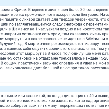
двоем с Юрием. Впервые в жизни шел более 30 км, впервые
аводи, крепко промочили ноги вскоре после Выгузово. Из-з
оей памяти с лихвой хватает для твердой уверенности, что
. шли по заглянгевавшемуся следу снегохода с переметами
дали в Шаманку на 1 час, уехали поздно и на иркутском так
 напротив остановки есть храм, там оказались очень прия
е: маршрут ни в какое сравнение не идет ни с БАМом, ни с
будущий год. В марте очень рекомендую этот маршрут вс
и, а живьем, себя ощутить среди этого великолепия. Тем у
одолел этот маршрут за 8 часов, то люди лучше меня катаю
вые 4-5 остановок на отдых мне требовались каждые 15-20
 В общем, практически весь час опоздания и ушел на мои 
рошее скольжение дает большой плюс при таком расстоянии
- коньком или классикой, но когда дистанция от 40 и выше,
ройти все коньком-это мелкое издевательство над организ
лидер собирает всех, пять минут перерыв-два глотка чая и