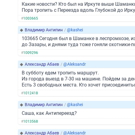
Какие новости? Кто был на Иркуте выше Шаманк
Пора тропить с Переезда вдоль Глубокой до Ирку
#
1003665
◆
Владимир Антипин
/
@kashei
103665 Сегодня был в Шаманке в леспромхозе, и
до Зазары, и днями туда тоже гоняли охотники-п
#
1009296
◆
Александр Абаев
/
@Aleksandr
В субботу едем тропить маршрут.
Из города выезд в 7-30 на машине. Пойдем за ден
Есть 3 свободных места. Кто хочет присоединитьс
#
1012418
◆
Владимир Антипин
/
@kashei
Саша, как Антипереезд?
#
1013568
◆
Александр Абаев
/
@Aleksandr