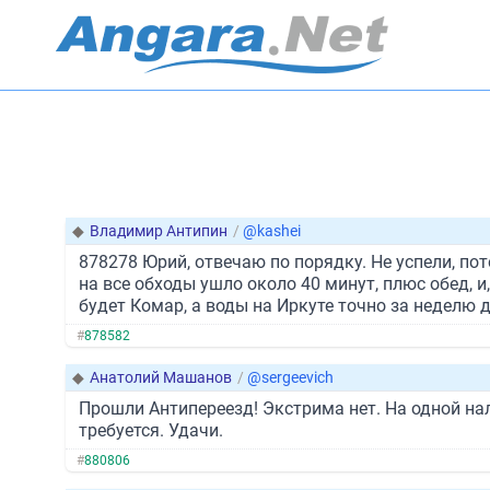
◆
Владимир Антипин
/
@kashei
878278 Юрий, отвечаю по порядку. Не успели, пот
на все обходы ушло около 40 минут, плюс обед, и
будет Комар, а воды на Иркуте точно за неделю 
#
878582
◆
Анатолий Машанов
/
@sergeevich
Прошли Антипереезд! Экстрима нет. На одной нал
требуется. Удачи.
#
880806