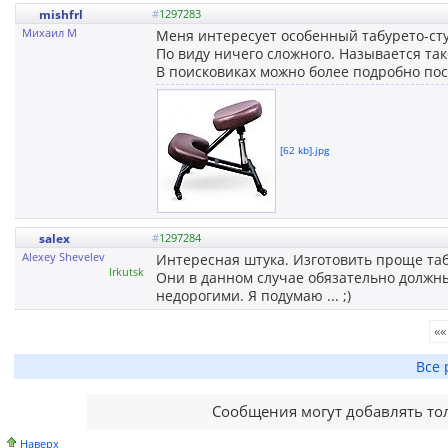
mishfrl
#
1297283
Михаил М
Меня интересует особенный табурето-сту
По виду ничего сложного. Называется тако
В поисковиках можно более подробно пос
[62 kb].jpg
salex
#
1297284
Alexey Shevelev
Интересная штука. Изготовить проще табу
Irkutsk
Они в данном случае обязательно должн
недорогими. Я подумаю ... ;)
««
Все 
Сообщения могут добавлять то
Наверх