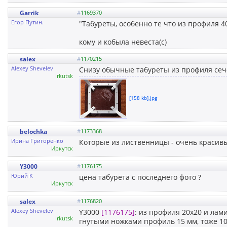
Garrik
#
1169370
Егор Путин.
"Табуреты, особенно те что из профиля 4
кому и кобыла невеста(с)
salex
#
1170215
Alexey Shevelev
Снизу обычные табуреты из профиля сеч
Irkutsk
[158 kb].jpg
belochka
#
1173368
Ирина Григоренко
Которые из лиственницы - очень красивы
Иркутск
Y3000
#
1176175
Юрий К
цена табурета с последнего фото ?
Иркутск
salex
#
1176820
Alexey Shevelev
Y3000
[1176175]
: из профиля 20х20 и лам
Irkutsk
гнутыми ножками профиль 15 мм, тоже 10