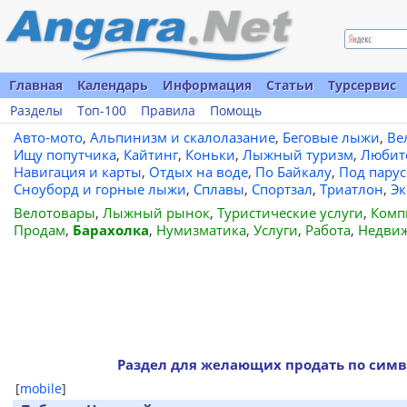
Главная
Календарь
Информация
Статьи
Турсервис
Разделы
Топ-100
Правила
Помощь
Авто-мото
,
Альпинизм и скалолазание
,
Беговые лыжи
,
Ве
Ищу попутчика
,
Кайтинг
,
Коньки
,
Лыжный туризм
,
Любит
Навигация и карты
,
Отдых на воде
,
По Байкалу
,
Под пару
Сноуборд и горные лыжи
,
Сплавы
,
Спортзал
,
Триатлон
,
Эк
Велотовары
,
Лыжный рынок
,
Туристические услуги
,
Комп
Продам
,
Барахолка
,
Нумизматика
,
Услуги
,
Работа
,
Недви
Раздел для желающих продать по сим
[
mobile
]