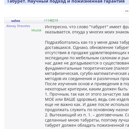
Табурет. Научный подход и пожизненная гарантия
««
salex
#
1148219
Alexey Shevelev
Интересно, что слово "табурет" имеет фр
Irkutsk
оказывается, откуда у многих моих знако
Подразболтались как-то у меня дома табу
доставшихся. Однако, обновление табур
отсутствия в продаже удовлетворяющих 
экспедиции по мебельным салонам и рынк
нас даже не догадываются о существован
фундаментальные теоретические (палеота
метафизическая, сугубо-математическая и
методов их соединения и различных про
После изучения основ и приведения в п
некоторые критерии, каким должен быть т
1. Прочным, так как от этого зачастую за
МОЕ или ВАШЕ здоровье), ведь сие изделие
еще не важно как. И даже после использо
продолжать служить по основному назна
2. Вытекающий из п. 1. – долговечным. С
сделанные мною табуреты, поэтому лучше
табурет должен обладать пожизненной г