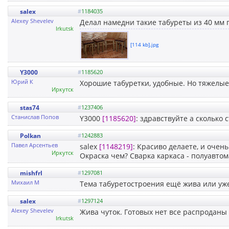
salex
#
1184035
Alexey Shevelev
Делал намедни такие табуреты из 40 мм п
Irkutsk
[114 kb].jpg
Y3000
#
1185620
Юрий К
Хорошие табуретки, удобные. Но тяжелые 
Иркутск
stas74
#
1237406
Станислав Попов
Y3000
[1185620]
: здравствуйте а сколько 
Polkan
#
1242883
Павел Арсентьев
salex
[1148219]
: Красиво делаете, и очень
Иркутск
Окраска чем? Сварка каркаса - полуавтом
mishfrl
#
1297081
Михаил М
Тема табуретостроения ещё жива или уже
salex
#
1297124
Alexey Shevelev
Жива чуток. Готовых нет все распроданы
Irkutsk