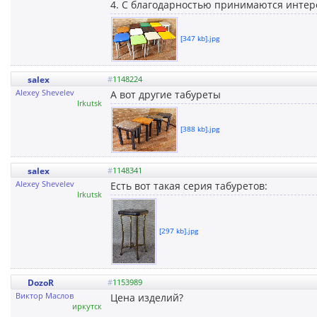
4. С благодарностью принимаются интер
[347 kb].jpg
salex
#
1148224
Alexey Shevelev
А вот другие табуреты
Irkutsk
[388 kb].jpg
salex
#
1148341
Alexey Shevelev
Есть вот такая серия табуретов:
Irkutsk
[297 kb].jpg
DozoR
#
1153989
Виктор Маслов
Цена изделий?
иркутск