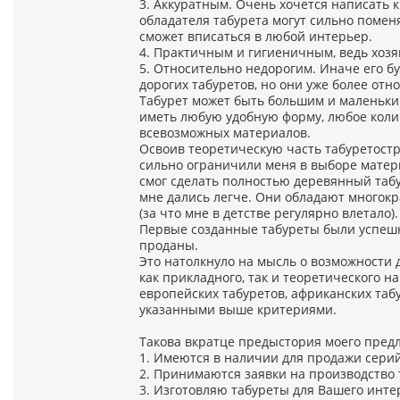
3. Аккуратным. Очень хочется написать 
обладателя табурета могут сильно поменя
сможет вписаться в любой интерьер.
4. Практичным и гигиеничным, ведь хозяй
5. Относительно недорогим. Иначе его б
дорогих табуретов, но они уже более отно
Табурет может быть большим и маленьким
иметь любую удобную форму, любое количе
всевозможных материалов.
Освоив теоретическую часть табуретост
сильно ограничили меня в выборе матери
смог сделать полностью деревянный табу
мне дались легче. Они обладают многокр
(за что мне в детстве регулярно влетало).
Первые созданные табуреты были успешн
проданы.
Это натолкнуло на мысль о возможности
как прикладного, так и теоретического н
европейских табуретов, африканских табур
указанными выше критериями.
Такова вкратце предыстория моего пред
1. Имеются в наличии для продажи серий
2. Принимаются заявки на производство т
3. Изготовляю табуреты для Вашего инте