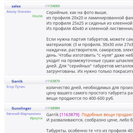
salex
#
1154069
Alexey Shevelev
Серийные, как на фото выше,
Irkutsk
из профиля 20х20 и ламинированной фане
Из профиля 25х25 и сиденья из клеенной
Из профиля 40х40 и клеенной лиственниц
Если нужна партия табуретов, можете сам
материалов: (3 м профиля, 30х30 или 27х3
наждачки, растворителя, саморезов, элек
день. Чтобы изготовить "с нуля" даже н
уходит на промежуточные сушки шпаклевки
дней. Для "серийных" табуретов металло
загрунтованы. Их нужно только покрасить
Garrik
#
1163879
Егор Путин.
количество дней, необходимых для произ
цену вашего самого простого табурета р
вещи продаются по 400-600 руб.
Gunslinger
#
1168984
Евгений Мартыненко
Garrik
[1163879]
:
Подобные вещи продаютс
Иркутск
И разваливаются, сообразно цене, либо б
Табуреты, особенно те что из профиля 40