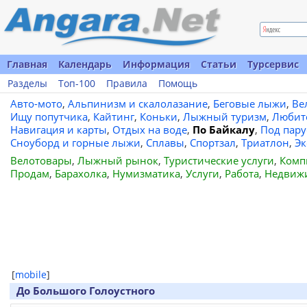
Главная
Календарь
Информация
Статьи
Турсервис
Разделы
Топ-100
Правила
Помощь
Авто-мото
,
Альпинизм и скалолазание
,
Беговые лыжи
,
Ве
Ищу попутчика
,
Кайтинг
,
Коньки
,
Лыжный туризм
,
Любит
Навигация и карты
,
Отдых на воде
,
По Байкалу
,
Под пар
Сноуборд и горные лыжи
,
Сплавы
,
Спортзал
,
Триатлон
,
Эк
Велотовары
,
Лыжный рынок
,
Туристические услуги
,
Комп
Продам
,
Барахолка
,
Нумизматика
,
Услуги
,
Работа
,
Недвиж
[
mobile
]
До Большого Голоустного