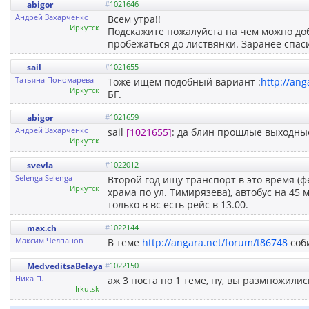
abigor
#
1021646
Андрей Захарченко
Всем утра!!
Иркутск
Подскажите пожалуйста на чем можно добр
пробежаться до листвянки. Заранее спас
sail
#
1021655
Татьяна Пономарева
Тоже ищем подобный вариант :
http://an
Иркутск
БГ.
abigor
#
1021659
Андрей Захарченко
sail
[1021655]
: да блин прошлые выходные
Иркутск
svevla
#
1022012
Selenga Selenga
Второй год ищу транспорт в это время (фев
Иркутск
храма по ул. Тимирязева), автобус на 45 м
только в вс есть рейс в 13.00.
max.ch
#
1022144
Максим Челпанов
В теме
http://angara.net/forum/t86748
соби
MedveditsaBelaya
#
1022150
Ника П.
аж 3 поста по 1 теме, ну, вы размножились, 
Irkutsk