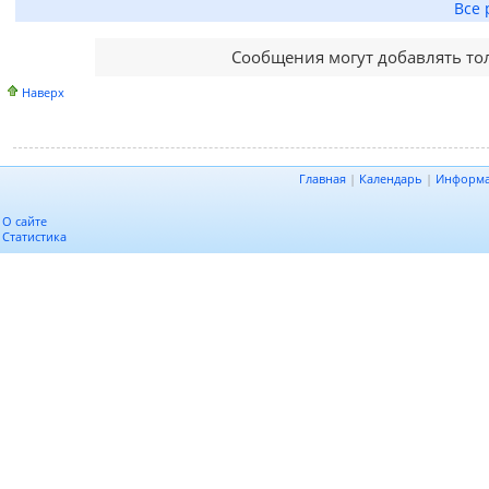
Все 
Сообщения могут добавлять то
Наверх
Главная
|
Календарь
|
Информ
О сайте
Статистика