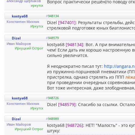
александр щербаков
Вопрос практически решён(по поводу от
иркутск
kostya68
#
948134
Константин Михник
Dizel
[947401]
: Результаты стрельбы, дей
Иркутск
стрелковой подготовке юных биатлонисто
Dizel
#
948579
Иван Майоров
kostya68
[948134]
: Вот. А при внимательн
Иркуцкий Острог
чем! Если дать им хорошо настроенную в
сильно увеличится.
Я неоднократно писал тут:
http://angara.
из пружинно-поршневой пневматики (ППП
пристрелка, однако стрелять из ППП
лёж
при проведении очередных соревновани
Вот тоже интересная, даже злободневная
kostya68
#
948726
Константин Михник
Dizel
[948579]
: Спасибо за ссылки. Остал
Иркутск
Dizel
#
948989
Иван Майоров
kostya68
[948726]
: НЕТ! "Малость" - это к
Иркуцкий Острог
штуку: