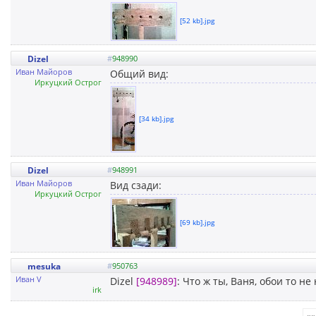
[52 kb].jpg
Dizel
#
948990
Иван Майоров
Общий вид:
Иркуцкий Острог
[34 kb].jpg
Dizel
#
948991
Иван Майоров
Вид сзади:
Иркуцкий Острог
[69 kb].jpg
mesuka
#
950763
Иван V
Dizel
[948989]
: Что ж ты, Ваня, обои то не
irk
««