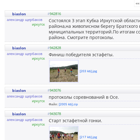
««
biaslon
#
942816
александр щербаков
Состоялся 3 этап Кубка Иркутской област
иркутск
района,на живописном берегу Братского 
муниципальных территорий.По итогам со
района. Смотрите протоколы.
biaslon
#
942828
александр щербаков
Финиш победителя эстафеты.
иркутск
[203 kb].jpg
biaslon
#
943076
александр щербаков
протоколы соревнований в Осе.
иркутск
Файл:
[2005 kb].zip
biaslon
#
943078
александр щербаков
Старт эстафетной гонки.
иркутск
[217 kb].jpg