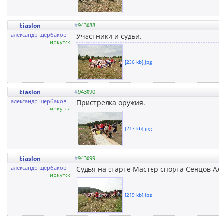
biaslon
#
943088
александр щербаков
Участники и судьи.
иркутск
[236 kb].jpg
biaslon
#
943090
александр щербаков
Пристрелка оружия.
иркутск
[217 kb].jpg
biaslon
#
943099
александр щербаков
Судья на старте-Мастер спорта Сенцов А
иркутск
[219 kb].jpg