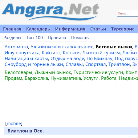
Главная
Календарь
Информация
Статьи
Турсервис
Разделы
Топ-100
Правила
Помощь
Авто-мото
,
Альпинизм и скалолазание
,
Беговые лыжи
,
В
Ищу попутчика
,
Кайтинг
,
Коньки
,
Лыжный туризм
,
Любит
Навигация и карты
,
Отдых на воде
,
По Байкалу
,
Под пару
Сноуборд и горные лыжи
,
Сплавы
,
Спортзал
,
Триатлон
,
Эк
Велотовары
,
Лыжный рынок
,
Туристические услуги
,
Комп
Продам
,
Барахолка
,
Нумизматика
,
Услуги
,
Работа
,
Недвиж
[
mobile
]
Биатлон в Осе.