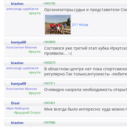
biaslon
#
943100
александр щербаков
Организаторы,судьи и представители Сою
иркутск
[211 kb].jpg
kostya68
#
943809
Константин Михник
Состоялся уже третий этап кубка Иркутск
Иркутск
проявили... :-(
biaslon
#
945073
александр щербаков
В областном центре нет пока спортсмен
иркутск
регулярно.Так только,энтузиасты -любите
kostya68
#
947311
Константин Михник
Очевидно назрела необходимость открыт
Иркутск
Dizel
#
947401
Иван Майоров
Мне всегда было интересно: куда можно
Иркуцкий Острог
biaslon
#
947686