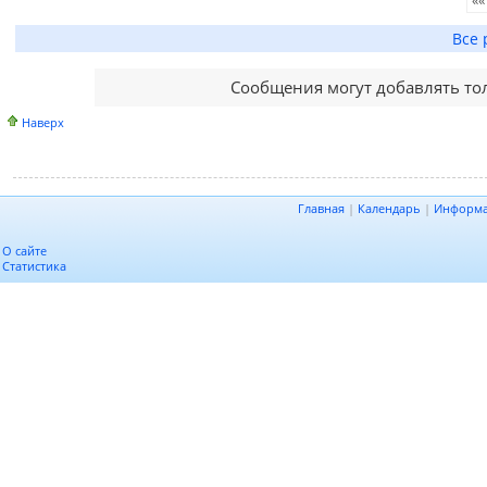
Все 
Сообщения могут добавлять то
Наверх
Главная
|
Календарь
|
Информ
О сайте
Статистика