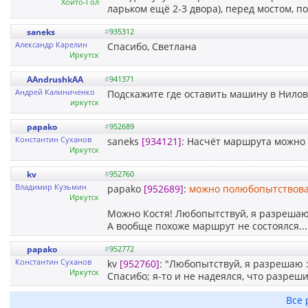
Хойто-Гол
ларьком ещё 2-3 двора), перед мостом, 
saneks
#
935312
Александр Карелин
Спасибо, Светлана
Иркутск
AAndrushkAA
#
941371
Андрей Калиниченко
Подскажите где оставить машину в Нилов
иркутск
papako
#
952689
Константин Суханов
saneks
[934121]
: Насчёт маршрута можно
Иркутск
kv
#
952760
Владимир Кузьмин
papako
[952689]
:
можно полюбопытствова
Иркутск
Можно Костя! Любопытствуй, я разрешаю 
А вообще похоже маршрут не состоялся...
papako
#
952772
Константин Суханов
kv
[952760]
: "Любопытствуй, я разрешаю :
Иркутск
Спасибо; я-то и не надеялся, что разреш
Все 