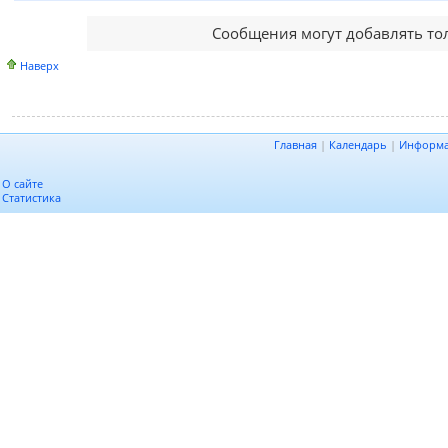
Сообщения могут добавлять то
Наверх
Главная
|
Календарь
|
Информ
О сайте
Статистика