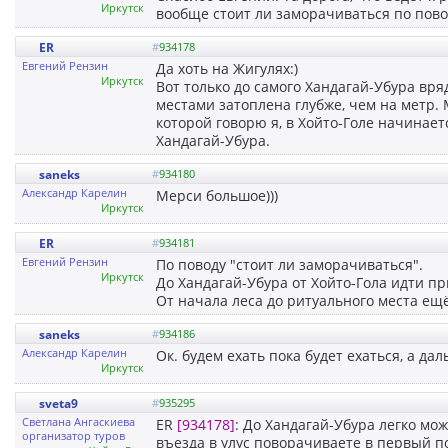
Иркутск
вообще стоит ли заморачиваться по повод
ER
#
934178
Евгений Рензин
Да хоть на Жигулях:)
Иркутск
Вот только до самого Хандагай-Убура вр
местами затоплена глубже, чем на метр. М
которой говорю я, в Хойто-Голе начинае
Хандагай-Убура.
saneks
#
934180
Александр Карелин
Мерси большое)))
Иркутск
ER
#
934181
Евгений Рензин
По поводу "стоит ли заморачиваться".
Иркутск
До Хандагай-Убура от Хойто-Гола идти п
От начала леса до ритуального места ещё
saneks
#
934186
Александр Карелин
Ок. будем ехать пока будет ехаться, а да
Иркутск
sveta9
#
935295
Светлана Ангаскиева
ER
[934178]
: До Хандагай-Убура легко мо
организатор туров
въезда в улус поворачиваете в первый по