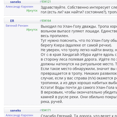
saneks
#
934121
Александр Карелин
Здравствуйте. Собственно интересует сле
Иркутск
гол (есть ли? как найти? состояние?), тро
ER
#
934164
Евгений Рензин
Выходил по Улан-Голу дважды. Тропа хор
Иркутск
вольном выпасе гуляют лошади. Единстве
весь пропилен.
Тут нужно пояснить, что по Улан-Голу об
берегу Кхера (вдалеке от самой речки).
Не уверен, что тропу легко найти внизу,
От с-в края Хандагай-Убура идёте вдоль
в сторону леса полевая дорога. Идёте по э
должны наткнутся на ритуальное место.
Если такое место обнаружили, значит вы 
превращается в тропу. Никаких развилок 
случае, если у вас справа (п/х) окажется
тропинки, а из двух хорошо набитых выб
Кстати! Воды почти до самого Улан-Гола м
В верховьях, чтобы окончательно убедить
камней в русле реки. Они обильно покры
река, ручей.
saneks
#
934171
Александр Карелин
Спасибо Евгений. Та дорога, что ведет к