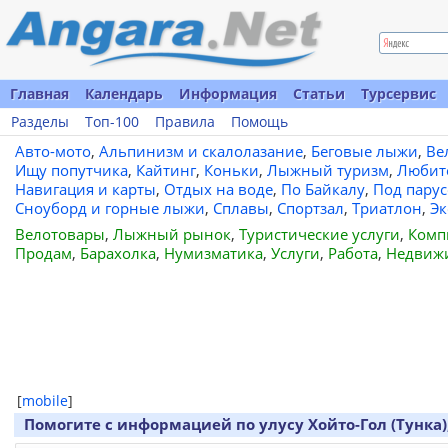
Главная
Календарь
Информация
Статьи
Турсервис
Разделы
Топ-100
Правила
Помощь
Авто-мото
,
Альпинизм и скалолазание
,
Беговые лыжи
,
Ве
Ищу попутчика
,
Кайтинг
,
Коньки
,
Лыжный туризм
,
Любит
Навигация и карты
,
Отдых на воде
,
По Байкалу
,
Под пару
Сноуборд и горные лыжи
,
Сплавы
,
Спортзал
,
Триатлон
,
Эк
Велотовары
,
Лыжный рынок
,
Туристические услуги
,
Комп
Продам
,
Барахолка
,
Нумизматика
,
Услуги
,
Работа
,
Недвиж
[
mobile
]
Помогите с информацией по улусу Хойто-Гол (Тунка),