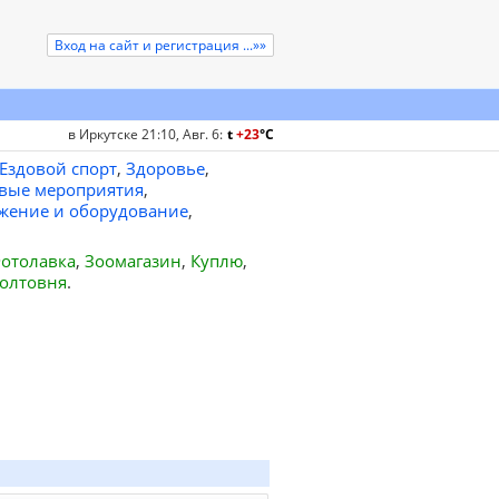
Вход на сайт и регистрация ...»»
в Иркутске 21:10, Авг. 6
:
t
+23
°
C
Ездовой спорт
,
Здоровье
,
вые мероприятия
,
жение и оборудование
,
отолавка
,
Зоомагазин
,
Куплю
,
олтовня
.