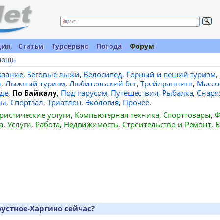
ция
Статьи
Турсервис
Погода
Форум
мощь
азание
,
Беговые лыжи
,
Велосипед
,
Горный и пеший туризм
,
и
,
Лыжный туризм
,
Любительский бег
,
Трейлраннинг
,
Массо
де
,
По Байкалу
,
Под парусом
,
Путешествия
,
Рыбалка
,
Снаря
вы
,
Спортзал
,
Триатлон
,
Экология
,
Прочее
.
ристические услуги
,
Компьютерная техника
,
Спорттовары
,
Ф
а
,
Услуги
,
Работа
,
Недвижимость
,
Строительство и Ремонт
,
Б
оустное-Харгино сейчас?