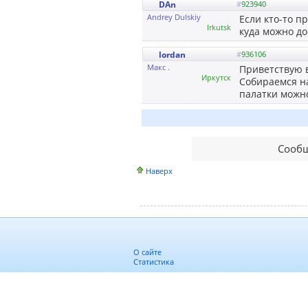
DAn
#
923940
Andrey Dulskiy
Если кто-то пр
Irkutsk
куда можно до
lordan
#
936106
Макс .
Приветствую в
Иркутск
Собираемся на
палатки можно
Сообщ
Наверх
О сайте
Статистика