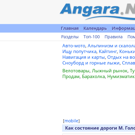
Главная
Календарь
Информа
Разделы
Топ-100
Правила
По
Авто-мото
,
Альпинизм и скалол
Ищу попутчика
,
Кайтинг
,
Коньк
Навигация и карты
,
Отдых на во
Сноуборд и горные лыжи
,
Спла
Велотовары
,
Лыжный рынок
,
Ту
Продам
,
Барахолка
,
Нумизматик
[
mobile
]
Как состояние дороги М. Гол