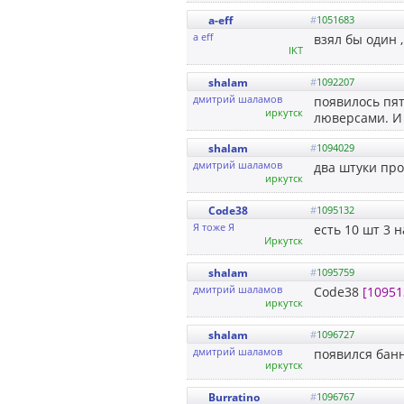
a-eff
#
1051683
a eff
взял бы один ,
IKT
shalam
#
1092207
дмитрий шаламов
появилось пять
иркутск
люверсами. И 
shalam
#
1094029
дмитрий шаламов
два штуки пр
иркутск
Code38
#
1095132
Я тоже Я
есть 10 шт 3 н
Иркутск
shalam
#
1095759
дмитрий шаламов
Code38
[10951
иркутск
shalam
#
1096727
дмитрий шаламов
появился банн
иркутск
Burratino
#
1096767