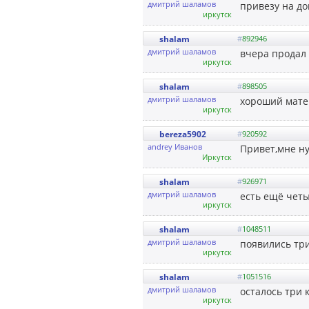
дмитрий шаламов
привезу на д
иркутск
shalam
#
892946
дмитрий шаламов
вчера продал
иркутск
shalam
#
898505
дмитрий шаламов
хороший мате
иркутск
bereza5902
#
920592
andrey Иванов
Привет,мне ну
Иркутск
shalam
#
926971
дмитрий шаламов
есть ещё четы
иркутск
shalam
#
1048511
дмитрий шаламов
появились три
иркутск
shalam
#
1051516
дмитрий шаламов
осталось три 
иркутск