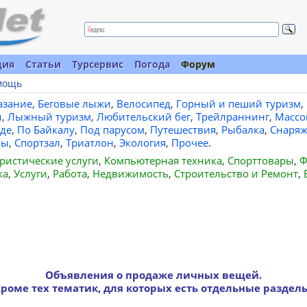
ция
Статьи
Турсервис
Погода
Форум
мощь
азание
,
Беговые лыжи
,
Велосипед
,
Горный и пеший туризм
,
и
,
Лыжный туризм
,
Любительский бег
,
Трейлраннинг
,
Массо
де
,
По Байкалу
,
Под парусом
,
Путешествия
,
Рыбалка
,
Снаряж
вы
,
Спортзал
,
Триатлон
,
Экология
,
Прочее
.
ристические услуги
,
Компьютерная техника
,
Спорттовары
,
Ф
ка
,
Услуги
,
Работа
,
Недвижимость
,
Строительство и Ремонт
,
Объявления о продаже личных вещей.
роме тех тематик, для которых есть отдельные раздел