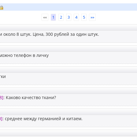
««
1
2
3
4
5
»»
и около 8 штук. Цена, 300 рублей за один штук.
 можно телефон в личку
тки
8]
: Каково качество ткани?
0]
: среднее между германией и китаем.