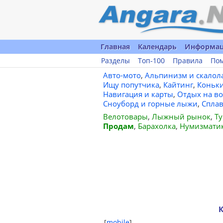
Главная
Календарь
Информа
Разделы
Топ-100
Правила
По
Авто-мото
,
Альпинизм и скалол
Ищу попутчика
,
Кайтинг
,
Коньк
Навигация и карты
,
Отдых на во
Сноуборд и горные лыжи
,
Спла
Велотовары
,
Лыжный рынок
,
Ту
Продам
,
Барахолка
,
Нумизмати
К
[
mobile
]