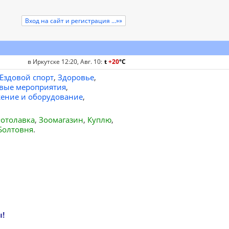
Вход на сайт и регистрация ...»»
в Иркутске 12:20, Авг. 10
:
t
+20
°
C
Ездовой спорт
,
Здоровье
,
вые мероприятия
,
ение и оборудование
,
отолавка
,
Зоомагазин
,
Куплю
,
Болтовня
.
ы!