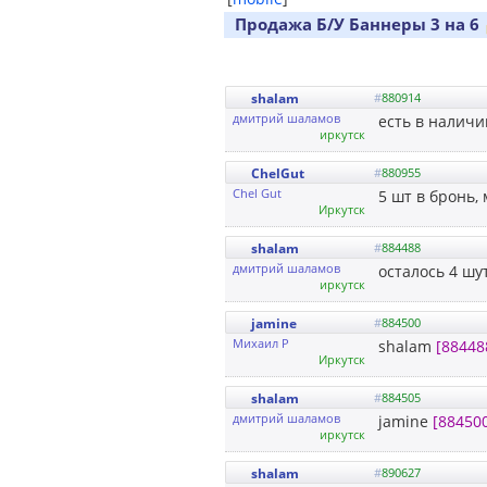
Продажа Б/У Баннеры 3 на 6
shalam
#
880914
дмитрий шаламов
есть в наличи
иркутск
ChelGut
#
880955
Chel Gut
5 шт в бронь,
Иркутск
shalam
#
884488
дмитрий шаламов
осталось 4 шу
иркутск
jamine
#
884500
Михаил Р
shalam
[88448
Иркутск
shalam
#
884505
дмитрий шаламов
jamine
[88450
иркутск
shalam
#
890627