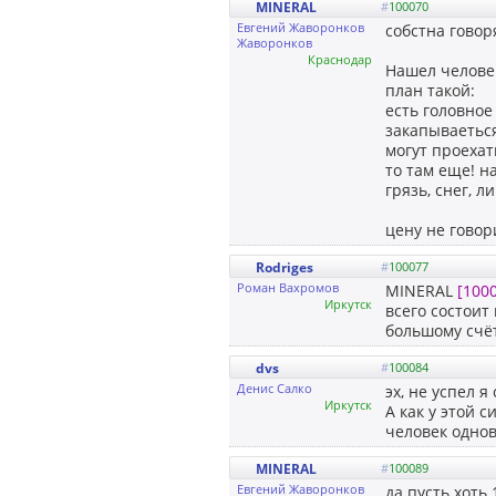
MINERAL
#
100070
Евгений Жаворонков
собстна гово
Жаворонков
Краснодар
Нашел человек
план такой:
есть головное
закапываетьс
могут проехат
то там еще! на
грязь, снег, л
цену не говор
Rodriges
#
100077
Роман Вахромов
MINERAL
[100
Иркутск
всего состоит
большому счёту
dvs
#
100084
Денис Салко
эх, не успел я
Иркутск
А как у этой 
человек однов
MINERAL
#
100089
Евгений Жаворонков
да пусть хоть