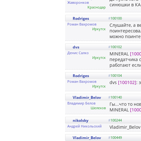
Жаворонков
синюшки в К
Краснодар
Rodriges
#
100100
Роман Вахромов
Слушайте, а в
Иркутск
поинтересовал
можно поинтер
dvs
#
100102
Денис Салко
MINERAL
[100
Иркутск
передатчика с
работают если
Rodriges
#
100104
Роман Вахромов
dvs
[100102]
: 
Иркутск
Vladimir_Belov
#
100140
Владимир Белов
Гы...что то но
Шелехов
MINERAL
[100
nikolsky
#
100244
Андрей Никольский
Vladimir_Belo
Vladimir_Belov
#
100449