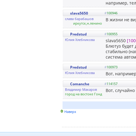
например, тел
slava5650
#
100946
слава барабашов
В жизни не ви
иркутск,н.ленино
Predstud
#
100955
Юлия Хлебникова
slava5650
[100
Блютуз будет 
стабильно (на
система авто
Predstud
#
100973
Юлия Хлебникова
Вот, наприме
Comanche
#
114157
Владимир Макаров
Вот, случайн
город на востоке Гондураса
Наверх