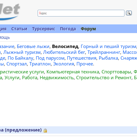
ция
Статьи
Турсервис
Погода
Форум
мощь
азание
,
Беговые лыжи
,
Велосипед
,
Горный и пеший туризм
и
,
Лыжный туризм
,
Любительский бег
,
Трейлраннинг
,
Массо
де
,
По Байкалу
,
Под парусом
,
Путешествия
,
Рыбалка
,
Снаряж
вы
,
Спортзал
,
Триатлон
,
Экология
,
Прочее
.
ристические услуги
,
Компьютерная техника
,
Спорттовары
,
Ф
а
,
Услуги
,
Работа
,
Недвижимость
,
Строительство и Ремонт
,
Б
ва (предложение)