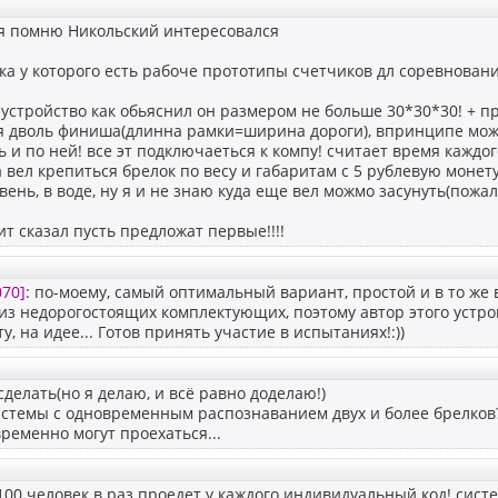
ря помню Никольский интересовался
а у которого есть рабоче прототипы счетчиков дл соревновани
 устройство как обьяснил он размером не больше 30*30*30! + п
я дволь финиша(длинна рамки=ширина дороги), впринципе мож
ь и по ней! все эт подключаеться к компу! считает время каждог
 вел крепиться брелок по весу и габаритам с 5 рублевую монету!!
ивень, в воде, ну я и не знаю куда еще вел можмо засунуть(пожалу
ит сказал пусть предложат первые!!!!
070]
: по-моему, самый оптимальный вариант, простой и в то же
 из недорогостоящих комплектующих, поэтому автор этого устро
, на идее... Готов принять участие в испытаниях!:))
 сделать(но я делаю, и всё равно доделаю!)
системы с одновременным распознаванием двух и более брелков?
ременно могут проехаться...
 100 человек в раз проедет у каждого индивидуальный код! сис