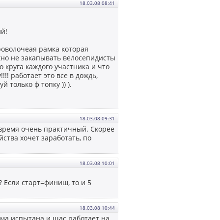
18.03.08 08:41
й!
роволочеая рамка которая
но не закапывать велосепидисты
о круга каждого участника и что
!! работает это все в дождь,
й только ф топку )) ).
18.03.08 09:31
 время очень практичный. Скорее
йства хочет заработать, по
18.03.08 10:01
 Если старт=финиш, то и 5
18.03.08 10:44
тема испытана и щас работает на