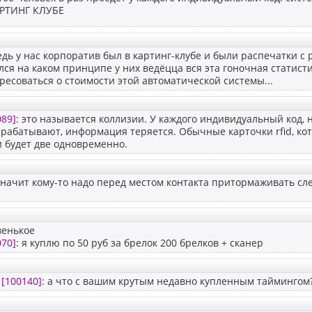
АРТИНГ КЛУБЕ
едь у нас корпоратив был в картинг-клубе и были распечатки с 
ся на каком принципе у них ведёцца вся эта гоночная статистика
есоваться о стоимости этой автоматической системы...
089]
: это называется коллизии. У каждого индивидуальный код,
рабатывают, информация теряется. Обычные карточки rfid, кот
 будет две одновременно.
значит кому-то надо перед местом контакта притормаживать слегк
венькое
070]
: я куплю по 50 руб за брелок 200 брелков + сканер
v
[100140]
: а что с вашим крутым недавно купленным таймингом