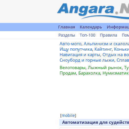
Главная
Календарь
Информа
Разделы
Топ-100
Правила
По
Авто-мото
,
Альпинизм и скалол
Ищу попутчика
,
Кайтинг
,
Коньк
Навигация и карты
,
Отдых на во
Сноуборд и горные лыжи
,
Спла
Велотовары
,
Лыжный рынок
,
Ту
Продам
,
Барахолка
,
Нумизматик
[
mobile
]
Автоматизация для судейст