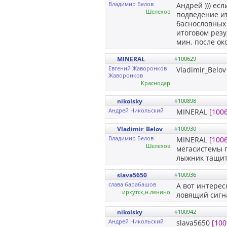
Владимир Белов
Андрей ))) ес
Шелехов
подведение ит
баснословных 
итоговом резу
мин. после ок
MINERAL
#
100629
Евгений Жаворонков
Vladimir_Belo
Жаворонков
Краснодар
nikolsky
#
100898
Андрей Никольский
MINERAL
[100
Vladimir_Belov
#
100930
Владимир Белов
MINERAL
[100
Шелехов
мегасистемы п
лыжник тащить
slava5650
#
100936
слава барабашов
А вот интерес
иркутск,н.ленино
ловящий сигна
nikolsky
#
100942
Андрей Никольский
slava5650
[100