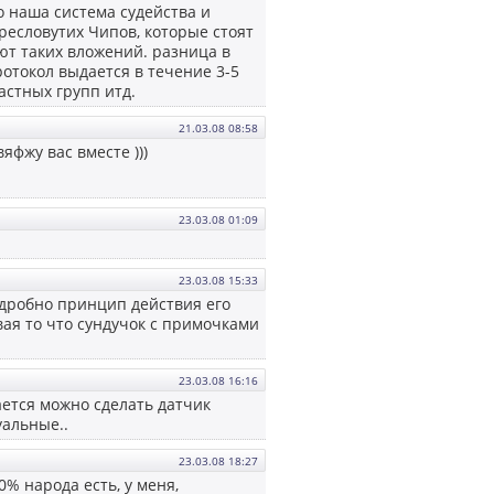
о наша система судейства и
ресловутих Чипов, которые стоят
ают таких вложений. разница в
ротокол выдается в течение 3-5
астных групп итд.
21.03.08 08:58
яфжу вас вместе )))
23.03.08 01:09
23.03.08 15:33
подробно принцип действия его
ая то что сундучок с примочками
23.03.08 16:16
чается можно сделать датчик
уальные..
23.03.08 18:27
0% народа есть, у меня,