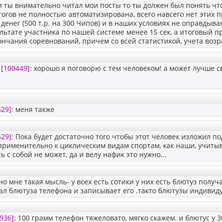
ли ты внимательно читал мои посты то ты должен был понять чт
огов не полностью автоматизирована, всего навсего нет этих п
денег (500 т.р. на 300 Чипов) и в наших условиях не оправдыв
льтате участника по нашей системе менее 15 сек, а итоговый п
ончания соревнований, причем со всей статистикой, учета возр
v
[100449]
: хорошо я поговорю с тем человеком! а может лучше св
629]
: меня также
629]
: Пока будет достаточно того чтобы этот человек изложил 
рименительно к циклическим видам спортам, как наши, учитыв
 с собой не может, да и велу нафик это нужно...
но мне такая мысль- у всех есть сотики у них есть блютуз полу
л блютуза телефона и записывает его .такто блютузы индивид
936]
: 100 грамм телефон тяжеловато, мягко скажем. и блютус у 3