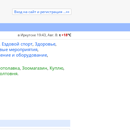
Вход на сайт и регистрация ...»»
в Иркутске 19:43, Авг. 8
:
t
+18
°
C
,
Ездовой спорт
,
Здоровье
,
вые мероприятия
,
ение и оборудование
,
отолавка
,
Зоомагазин
,
Куплю
,
олтовня
.