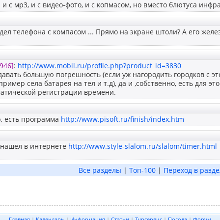
 и с мр3, и с видео-фото, и с копмасом, но вместо блютуса инфр
дел телефона с компасом ... Прямо на экране штоли? А его жел
946]
:
http://www.mobil.ru/profile.php?product_id=3830
давать большую погрешность (если уж нагородить городков с эт
пример села батарея на тел и т.д), да и ,собственно, есть для 
матической регистрации времени.
р, есть программа
http://www.pisoft.ru/finish/index.htm
о нашел в интернете
http://www.style-slalom.ru/slalom/timer.html
Все разделы
|
Топ-100
|
Переход в разде
Главная
|
Календарь
|
Информация
|
Статьи
|
Турсервис
|
Погода
|
Форум