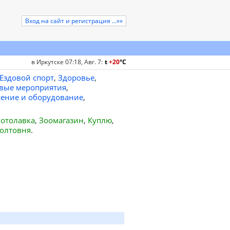
Вход на сайт и регистрация ...»»
в Иркутске 07:18, Авг. 7
:
t
+20
°
C
Ездовой спорт
,
Здоровье
,
вые мероприятия
,
ение и оборудование
,
отолавка
,
Зоомагазин
,
Куплю
,
олтовня
.