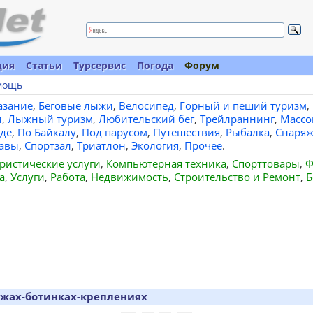
ция
Статьи
Турсервис
Погода
Форум
мощь
азание
,
Беговые лыжи
,
Велосипед
,
Горный и пеший туризм
,
и
,
Лыжный туризм
,
Любительский бег
,
Трейлраннинг
,
Массо
де
,
По Байкалу
,
Под парусом
,
Путешествия
,
Рыбалка
,
Снаряж
авы
,
Спортзал
,
Триатлон
,
Экология
,
Прочее
.
ристические услуги
,
Компьютерная техника
,
Спорттовары
,
Ф
а
,
Услуги
,
Работа
,
Недвижимость
,
Строительство и Ремонт
,
Б
ыжах-ботинках-креплениях