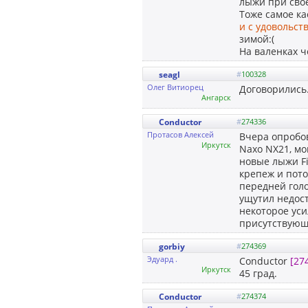
лыжи при свое
Тоже самое ка
и с удовольст
зимой:(
На валенках 
seagl
#
100328
Олег Витиорец
Договорились
Ангарск
Conductor
#
274336
Протасов Алексей
Вчера опробов
Иркутск
Naxo NX21, мо
новые лыжи Fi
крепеж и пото
передней голо
ущутил недост
некоторое уси
присутствующе
gorbiy
#
274369
Эдуард .
Conductor
[27
Иркутск
45 град.
Conductor
#
274374