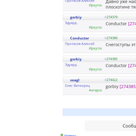
Протасов Алексей
Давно уже на
Иркутск
плоскотине т
gorbiy
#
274379
Эдуард .
Conductor
[27
Иркутск
Conductor
#
274380
Протасов Алексей
Снегоступы эт
Иркутск
gorbiy
#
274385
Эдуард .
Conductor
[27
Иркутск
seagl
#
274422
Олег Витиорец
gorbiy
[274385
Ангарск
Сообщ
Наверх