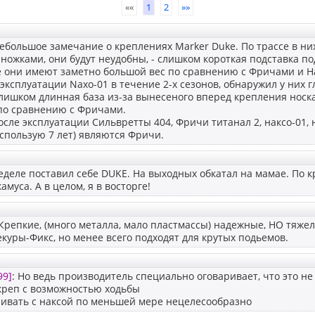
««
1
2
»»
небольшое замечание о креплениях Marker Duke. По трассе в ни
ножками, они будут неудобны, - слишком короткая подставка под
е они имеют заметно большой вес по сравнению с Фричами и На
 эксплуатации Naxo-01 в течение 2-х сезонов, обнаружил у них г
слишком длинная база из-за вынесеного вперед крепления носка
по сравнению с Фричами.
ле эксплуатации Сильвретты 404, Фричи титанал 2, наксо-01,
спользую 7 лет) являются Фричи.
деле поставил себе DUKE. На выходных обкатал на мамае. По 
камуса. А в целом, я в восторге!
 Крепкие, (много металла, мало пластмассы) надежные, НО тяж
куры-Фикс, но менее всего подходят для крутых подьемов.
99]
: Но ведь производитель специально оговаривает, что это не 
реп с возможностью ходьбы
нивать с наксой по меньшей мере нецелесообразно