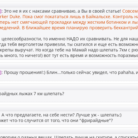
]
: Это не я их с наксами сравниваю, а Вы в своей статье!
Совсем
rker Duke. Пока смог покататься лишь в Байкальске. Контроль 
еперь нет смягчающей прокладки между жестким ботинком и лы
медлений. В ближайшее время планирую проверить беккантрий
я целесообразности, то именно НАДО их сравнивать. Не для наш
гда тебя вертолетом привезли, ты скатился и еще есть возможно
ти крепы выручат. Но когда тебе на Мамай надо шлепать 7км с рю
ь много, то ничего!) вот тут есть время и возможность поразмы
]
: Прошу прошения!:) Блин...только сейчас увидел, что pahaha, 
райдных лыжах 7 км шлепать?
: А что предлагаете, на себе нести? Лучше уж - шлепать:)
жет что-то случится от того, что они "фрирайдные"?
говорим о разных вещах. Шлепать лучше на скитуре, а спускать