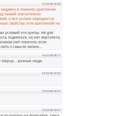
15.03.08 05:58
 недавно я поменял крепление
над лыжей значительно
жей, и все усилия передаются
ные свойства этих креплений на
их условий эти крепы. Не для
сть подняться, но нет вертолета,
кзаком (нет конечно, если
слить о смысле жизни...
16.03.08 08:17
и stepup, - разные люди.
18.03.08 20:53
19.03.08 06:37
19.03.08 09:57
ся по кулуару на фрирайде. здесь