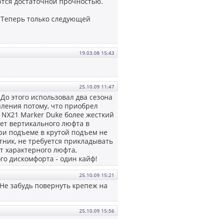
аются достаточной прочностью.
Теперь только следующей
19.03.08 15:43
25.10.09 11:47
До этого использовал два сезона
пления потому, что приобрел
o NX21 Marker Duke более жесткий
Нет вертикального люфта в
При подъеме в крутой подъем не
тник, не требуется прикладывать
т характерного люфта,
го дискомфорта - один кайф!
25.10.09 15:21
 Не забудь повернуть крепеж на
25.10.09 15:56