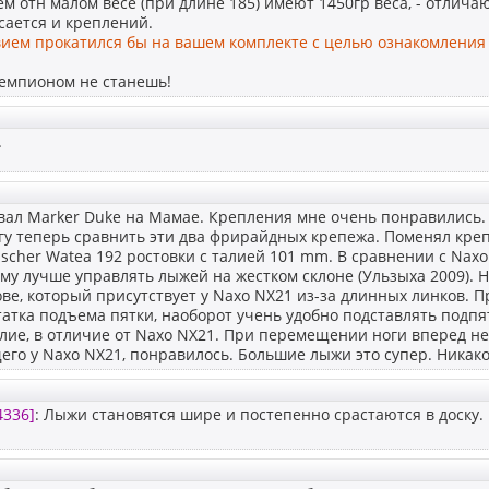
м отн малом весе (при длине 185) имеют 1450гр веса, - отлич
сается и креплений.
вием прокатился бы на вашем комплекте с целью ознакомления
чемпионом не станешь!
.
ал Marker Duke на Мамае. Крепления мне очень понравились. 
гу теперь сравнить эти два фрирайдных крепежа. Поменял кре
sсher Watea 192 ростовки с талией 101 mm. В сравнении с Nax
му лучше управлять лыжей на жестком склоне (Ульзыха 2009). 
ве, который присутствует у Naxo NX21 из-за длинных линков. 
атка подъема пятки, наоборот учень удобно подставлять подпя
лие, в отличие от Naxo NX21. При перемещении ноги вперед не
го у Naxo NX21, понравилось. Большие лыжи это супер. Никако
4336]
: Лыжи становятся шире и постепенно срастаются в доску.