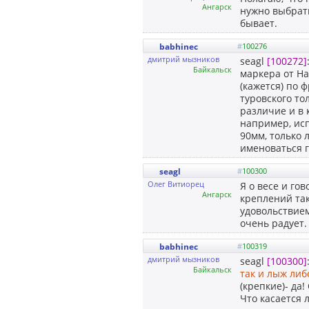
Ангарск
нужно выбрать
бывает.
babhinec
#
100276
дмитрий мызников
seagl
[100272]
Байкальск
маркера от На
(кажется) по 
туровского то
различие и в 
например, исп
90мм, только 
именоваться г
seagl
#
100300
Олег Витиорец
Я о весе и го
Ангарск
креплений так
удовольствием
очень радует.
babhinec
#
100319
дмитрий мызников
seagl
[100300]
Байкальск
так и лыж либ
(крепкие)- да!
Что касается 