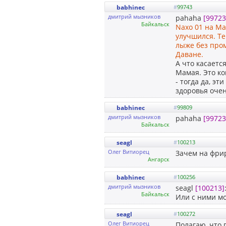
babhinec
#
99743
дмитрий мызников
pahaha
[99723
Байкальск
Naxo 01 на Ma
улучшился. Т
лыже без про
Даване.
А что касаетс
Мамая. Это ко
- тогда да, э
здоровья очен
babhinec
#
99809
дмитрий мызников
pahaha
[99723
Байкальск
seagl
#
100213
Олег Витиорец
Зачем на фри
Ангарск
babhinec
#
100256
дмитрий мызников
seagl
[100213]
Байкальск
Или с ними мо
seagl
#
100272
Олег Витиорец
Полагаю, что 