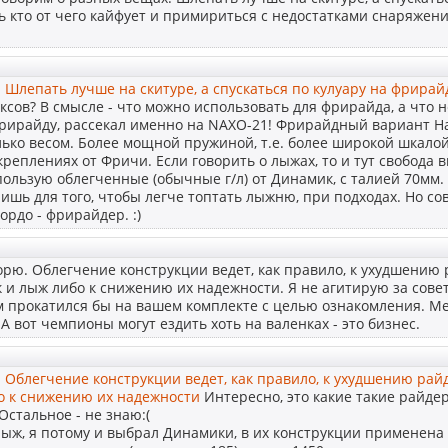
 кто от чего кайфует и примириться с недостатками снаряжен
:
Шлепать лучше на скитуре, а спускаться по кулуару на фрирай
ксов? В смысле - что можно использовать для фрирайда, а что 
фрирайду, рассекал именно на NAXO-21! Фрирайдный вариант На
лько весом. Более мощной пружиной, т.е. более широкой шкалой
креплениях от Фричи. Если говорить о лыжах, то и тут свобода
ользую облегченные (обычные г/л) от Динамик, с талией 70мм.
лишь для того, чтобы легче топтать лыжню, при подходах. Но с
ордо - фрирайдер. :)
ворю. Облегчение конструкции ведет, как правило, к ухудшению 
 и лыж либо к снижению их надежности. Я не агитирую за советс
 прокатился бы на вашем комплекте с целью ознакомления. Ме
 А вот чемпионы могут ездить хоть на валенках - это бизнес.
:
Облегчение конструкции ведет, как правило, к ухудшению рай
о к снижению их надежности
Интересно, это какие такие райде
 Остальное - не знаю:(
лыж, я потому и выбрал Динамики, в их конструкции применена 