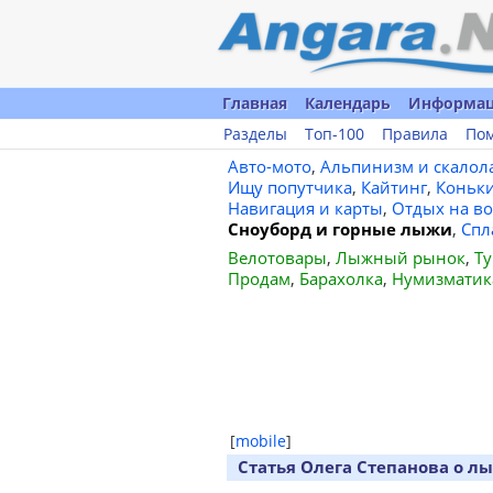
Главная
Календарь
Информа
Разделы
Топ-100
Правила
По
Авто-мото
,
Альпинизм и скалол
Ищу попутчика
,
Кайтинг
,
Коньк
Навигация и карты
,
Отдых на во
Сноуборд и горные лыжи
,
Спл
Велотовары
,
Лыжный рынок
,
Ту
Продам
,
Барахолка
,
Нумизматик
[
mobile
]
Статья Олега Степанова о л