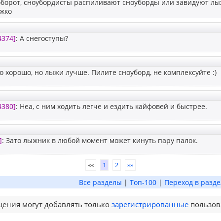
оборот, сноубордисты распиливают сноуборды или завидуют лыж
яжко
4374]
: А снегоступы?
о хорошо, но лыжи лучше. Пилите сноуборд, не комплексуйте :)
4380]
: Неа, с ним ходить легче и ездить кайфовей и быстрее.
]
: Зато лыжник в любой момент может кинуть пару палок.
««
1
2
»»
Все разделы
|
Топ-100
|
Переход в разде
ения могут добавлять только
зарегистрированные
пользов