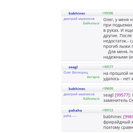
babhinec
#
99396
дмитрий мызников
Олег, у меня 
Байкальск
при подьемах 
в руках. И ещ
другие. После
недостаток.- 
прогиб лыжи 
Для меня, пос
надежными (и
seagl
#
99577
Олег Витиорец
на прошлой не
Ангарск
удалось - нет 
babhinec
#
99699
дмитрий мызников
seagl
[99577]
:
Байкальск
заменитель Се
pahaha
#
99723
paha ----
babhinec
[996
фрирайдный к
поэтому срав