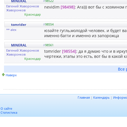
MINERAL
#
98522
Евгений Жаворонков
nevidim
[98498]
: Ага))) вот бы с хозяином
Жаворонков
Краснодар
tomrider
#
98554
** alex
юзайте гугль,молодой человек. и будет в
именно багги и именно из запорожца
MINERAL
#
98561
Евгений Жаворонков
tomrider
[98554]
: да я думаю что и в ирку
Жаворонков
чертежи, этапы это есть, вот бы в какой 
Краснодар
Все 
Наверх
Главная
|
Календарь
|
Информ
О сайте
Статистика