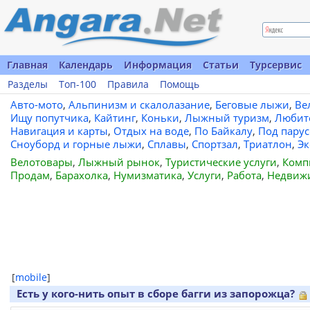
Главная
Календарь
Информация
Статьи
Турсервис
Разделы
Топ-100
Правила
Помощь
Авто-мото
,
Альпинизм и скалолазание
,
Беговые лыжи
,
Ве
Ищу попутчика
,
Кайтинг
,
Коньки
,
Лыжный туризм
,
Любит
Навигация и карты
,
Отдых на воде
,
По Байкалу
,
Под пару
Сноуборд и горные лыжи
,
Сплавы
,
Спортзал
,
Триатлон
,
Эк
Велотовары
,
Лыжный рынок
,
Туристические услуги
,
Комп
Продам
,
Барахолка
,
Нумизматика
,
Услуги
,
Работа
,
Недвиж
[
mobile
]
Есть у кого-нить опыт в сборе багги из запорожца?