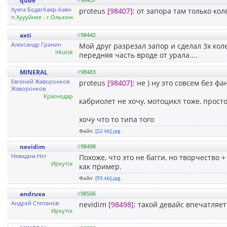
qube
Xуяга Бодягбаяр-баян
proteus
[98407]
: от запора там только кол
п.Хуууйнее - г.Ольхонск - г.Урбаан-Батоонск
axti
#
98442
Александр Гранин
Мой друг разрезал запор и сделал 3х кол
Irkutsk
передняя часть вроде от урала....
MINERAL
#
98483
Евгений Жаворонков
proteus
[98407]
: не ) ну это совсем без ф
Жаворонков
Краснодар
кабриолет не хочу, мотоцикл тоже, просто
хочу что то типа того
Файл:
[22 kb].jpg
nevidim
#
98498
Невидим Нет
Похоже, что это не багги, но творчество
Иркутск
как пример.
Файл:
[93 kb].jpg
andruxa
#
98506
Андрей Степанов
nevidim
[98498]
: такой девайс впечатляет!
Иркутск