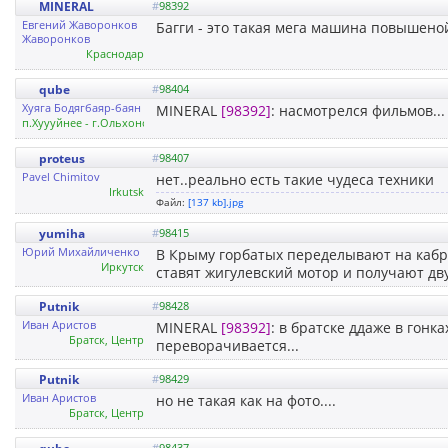
MINERAL
#
98392
Евгений Жаворонков
Багги - это такая мега машина повышеной
Жаворонков
Краснодар
qube
#
98404
Xуяга Бодягбаяр-баян
MINERAL
[98392]
: насмотрелся фильмов...
п.Хуууйнее - г.Ольхонск - г.Урбаан-Батоонск
proteus
#
98407
Pavel Chimitov
нет..реально есть такие чудеса техники
Irkutsk
Файл:
[137 kb].jpg
yumiha
#
98415
Юрий Михайличенко
В Крыму горбатых переделывают на кабр
Иркутск
ставят жигулевский мотор и получают дв
Putnik
#
98428
Иван Аристов
MINERAL
[98392]
: в братске ддаже в гонк
Братск, Центр
переворачивается...
Putnik
#
98429
Иван Аристов
но не такая как на фото....
Братск, Центр
#
98437