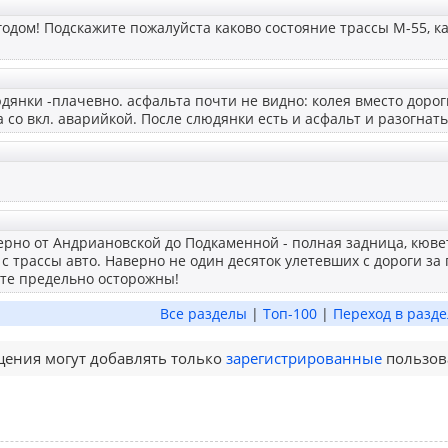
годом! Подскажите пожалуйста каково состояние трассы М-55, к
дянки -плачевно. асфальта почти не видно: колея вместо дорог
 со вкл. аварийкой. После слюдянки есть и асфальт и разогнать
ерно от Андриановской до Подкаменной - полная задница, кюв
 трассы авто. Наверно не один десяток улетевших с дороги за 
ьте предельно осторожны!
Все разделы
|
Топ-100
|
Переход в разде
ения могут добавлять только
зарегистрированные
пользов