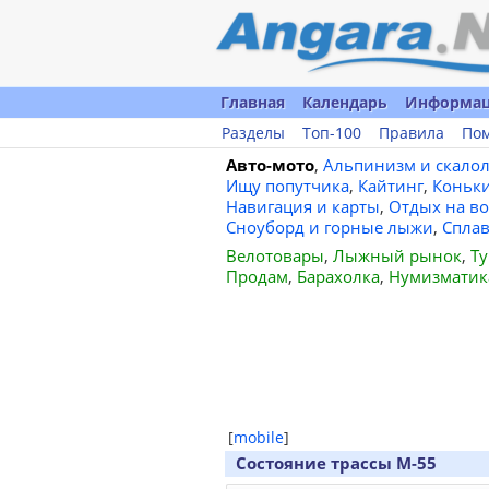
Главная
Календарь
Информа
Разделы
Топ-100
Правила
По
Авто-мото
,
Альпинизм и скало
Ищу попутчика
,
Кайтинг
,
Коньк
Навигация и карты
,
Отдых на во
Сноуборд и горные лыжи
,
Спла
Велотовары
,
Лыжный рынок
,
Ту
Продам
,
Барахолка
,
Нумизматик
[
mobile
]
Состояние трассы М-55