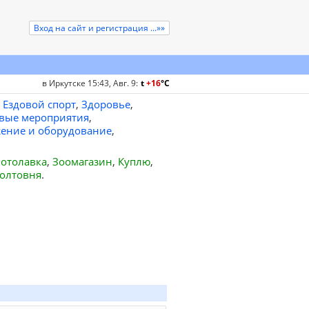
Вход на сайт и регистрация ...»»
в Иркутске 15:43, Авг. 9
:
t
+16
°
C
Ездовой спорт
,
Здоровье
,
вые мероприятия
,
ение и оборудование
,
отолавка
,
Зоомагазин
,
Куплю
,
олтовня
.