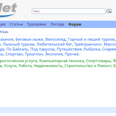
ция
Статьи
Турсервис
Погода
Форум
мощь
лазание
,
Беговые лыжи
,
Велосипед
,
Горный и пеший туризм
,
и
,
Лыжный туризм
,
Любительский бег
,
Трейлраннинг
,
Массо
де
,
По Байкалу
,
Под парусом
,
Путешествия
,
Рыбалка
,
Снаряж
вы
,
Спортзал
,
Триатлон
,
Экология
,
Прочее
.
ристические услуги
,
Компьютерная техника
,
Спорттовары
,
Ф
а
,
Услуги
,
Работа
,
Недвижимость
,
Строительство и Ремонт
,
Б