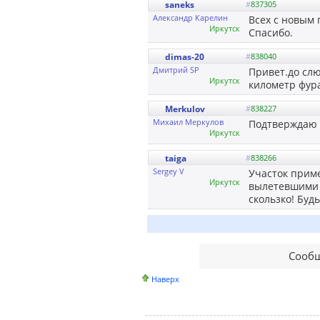
saneks
#
837305
Александр Карелин
Всех с новым 
Иркутск
Спасибо.
dimas-20
#
838040
Дмитрий SP
Привет.до слю
Иркутск
километр фура
Merkulov
#
838227
Михаил Меркулов
Подтверждаю
Иркутск
taiga
#
838266
Sergey V
Участок прим
Иркутск
вылетевшими с
скользко! Буд
Сообщ
Наверх