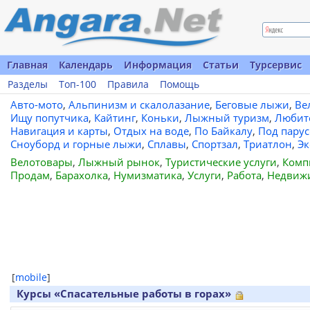
Главная
Календарь
Информация
Статьи
Турсервис
Разделы
Топ-100
Правила
Помощь
Авто-мото
,
Альпинизм и скалолазание
,
Беговые лыжи
,
Ве
Ищу попутчика
,
Кайтинг
,
Коньки
,
Лыжный туризм
,
Любит
Навигация и карты
,
Отдых на воде
,
По Байкалу
,
Под пару
Сноуборд и горные лыжи
,
Сплавы
,
Спортзал
,
Триатлон
,
Эк
Велотовары
,
Лыжный рынок
,
Туристические услуги
,
Комп
Продам
,
Барахолка
,
Нумизматика
,
Услуги
,
Работа
,
Недвиж
[
mobile
]
Курсы «Спасательные работы в горах»