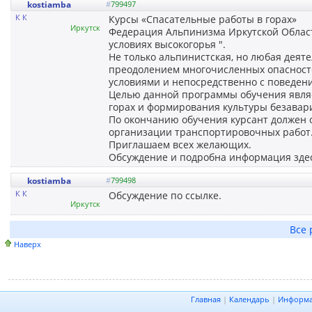
kostiamba
#
799497
К К
Курсы «Спасательные работы в горах»
Иркутск
Федерация Альпинизма Иркутской Област
условиях высокогорья ".
Не только альпинистская, но любая деят
преодолением многочисленных опасносте
условиями и непосредственно с поведен
Целью данной программы обучения являе
горах и формирования культуры безавар
По окончанию обучения курсант должен 
организации транспортировочных работ
Приглашаем всех желающих.
Обсуждение и подробна информация зде
kostiamba
#
799498
К К
Обсуждение по ссылке.
Иркутск
Все 
Наверх
Главная
|
Календарь
|
Информ