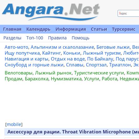
Главная
Календарь
Информация
Статьи
Турсервис
Разделы
Топ-100
Правила
Помощь
Авто-мото
,
Альпинизм и скалолазание
,
Беговые лыжи
,
Ве
Ищу попутчика
,
Кайтинг
,
Коньки
,
Лыжный туризм
,
Любит
Навигация и карты
,
Отдых на воде
,
По Байкалу
,
Под пару
Сноуборд и горные лыжи
,
Сплавы
,
Спортзал
,
Триатлон
,
Эк
Велотовары
,
Лыжный рынок
,
Туристические услуги
,
Комп
Продам
,
Барахолка
,
Нумизматика
,
Услуги
,
Работа
,
Недвиж
[
mobile
]
Аксессуар для рации. Throat Vibration Microphone 