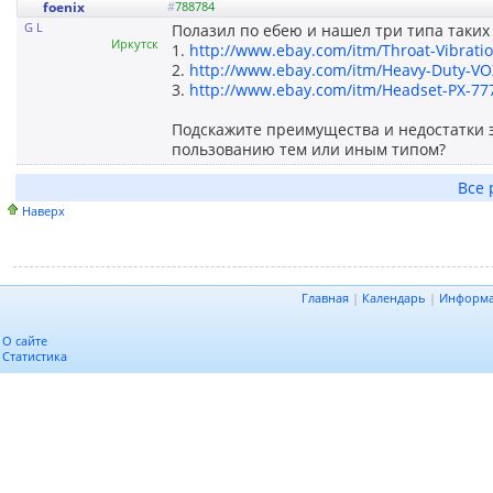
foenix
#
788784
G L
Полазил по ебею и нашел три типа таких 
Иркутск
1.
http://www.ebay.com/itm/Throat-Vibratio
2.
http://www.ebay.com/itm/Heavy-Duty-VOX
3.
http://www.ebay.com/itm/Headset-PX-77
Подскажите преимущества и недостатки э
пользованию тем или иным типом?
Все 
Наверх
Главная
|
Календарь
|
Информ
О сайте
Статистика