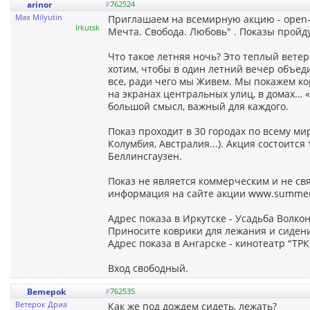
arinor
#
762524
Max Milyutin
Приглашаем на всемирную акцию - open-
Irkutsk
Мечта. Свобода. Любовь" . Показы пройду
Что такое летняя ночь? Это теплый вете
хотим, чтобы в один летний вечер объед
все, ради чего мы Живем. Мы покажем ко
на экранах центральных улиц, в домах… «
большой смысл, важный для каждого.
Показ проходит в 30 городах по всему ми
Колумбия, Австралия...). Акция состоитс
Беллинсгаузен.
Показ не является коммерческим и не с
информация на сайте акции www.summer-
Адрес показа в Иркутске - Усадьба Волкон
Приносите коврики для лежания и сидения
Адрес показа в Ангарске - кинотеатр "ТРК 
Вход свободный.
Bemepok
#
762535
Ветерок Дриа
Как же под дождем сидеть, лежать?