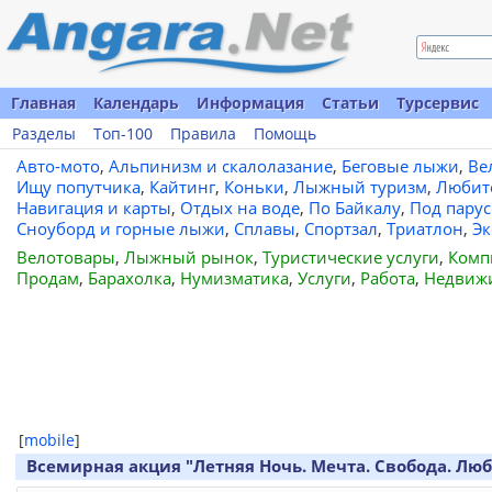
Главная
Календарь
Информация
Статьи
Турсервис
Разделы
Топ-100
Правила
Помощь
Авто-мото
,
Альпинизм и скалолазание
,
Беговые лыжи
,
Ве
Ищу попутчика
,
Кайтинг
,
Коньки
,
Лыжный туризм
,
Любит
Навигация и карты
,
Отдых на воде
,
По Байкалу
,
Под пару
Сноуборд и горные лыжи
,
Сплавы
,
Спортзал
,
Триатлон
,
Эк
Велотовары
,
Лыжный рынок
,
Туристические услуги
,
Комп
Продам
,
Барахолка
,
Нумизматика
,
Услуги
,
Работа
,
Недвиж
[
mobile
]
Всемирная акция "Летняя Ночь. Мечта. Свобода. Лю