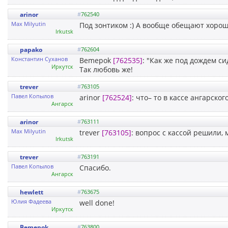
arinor
#
762540
Max Milyutin
Под зонтиком :) А вообще обещают хорош
Irkutsk
papako
#
762604
Константин Суханов
Bemepok
[762535]
: "Как же под дождем си
Иркутск
Так любовь же!
trever
#
763105
Павел Копылов
arinor
[762524]
: что– то в кассе ангарск
Ангарск
arinor
#
763111
Max Milyutin
trever
[763105]
: вопрос с кассой решили,
Irkutsk
trever
#
763191
Павел Копылов
Спасибо.
Ангарск
hewlett
#
763675
Юлия Фадеева
well done!
Иркутск
Bemepok
#
763800