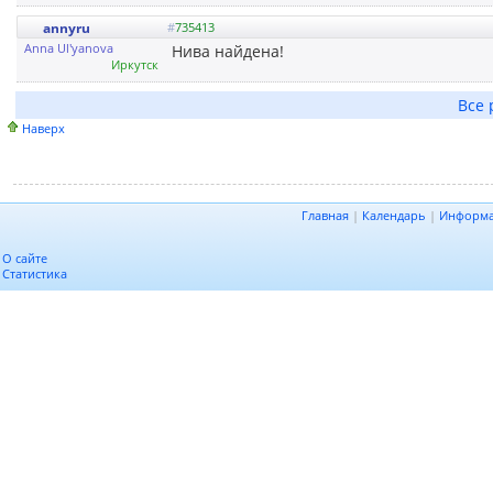
annyru
#
735413
Anna Ul'yanova
Нива найдена!
Иркутск
Все 
Наверх
Главная
|
Календарь
|
Информ
О сайте
Статистика