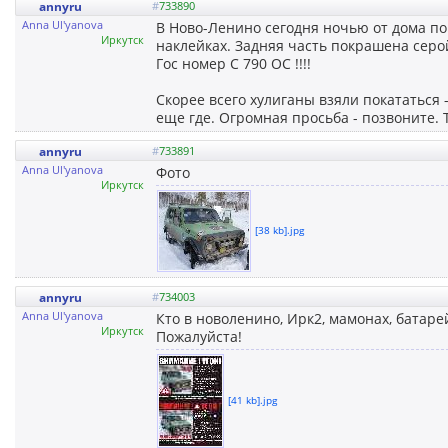
annyru
#
733890
Anna Ul'yanova
В Ново-Ленино сегодня ночью от дома по 
Иркутск
наклейках. Задняя часть покрашена серо
Гос номер С 790 ОС !!!!
Скорее всего хулиганы взяли покататься 
еще где. Огромная просьба - позвоните. 
annyru
#
733891
Anna Ul'yanova
Фото
Иркутск
[38 kb].jpg
annyru
#
734003
Anna Ul'yanova
Кто в новоленино, Ирк2, мамонах, батаре
Иркутск
Пожалуйста!
[41 kb].jpg