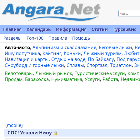
Главная
Календарь
Информация
Статьи
Турсервис
Разделы
Топ-100
Правила
Помощь
Авто-мото
,
Альпинизм и скалолазание
,
Беговые лыжи
,
В
Ищу попутчика
,
Кайтинг
,
Коньки
,
Лыжный туризм
,
Любит
Навигация и карты
,
Отдых на воде
,
По Байкалу
,
Под пару
Сноуборд и горные лыжи
,
Сплавы
,
Спортзал
,
Триатлон
,
Эк
Велотовары
,
Лыжный рынок
,
Туристические услуги
,
Комп
Продам
,
Барахолка
,
Нумизматика
,
Услуги
,
Работа
,
Недвиж
[
mobile
]
СОС! Угнали Ниву