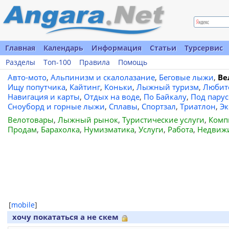
Главная
Календарь
Информация
Статьи
Турсервис
Разделы
Топ-100
Правила
Помощь
Авто-мото
,
Альпинизм и скалолазание
,
Беговые лыжи
,
Ве
Ищу попутчика
,
Кайтинг
,
Коньки
,
Лыжный туризм
,
Любит
Навигация и карты
,
Отдых на воде
,
По Байкалу
,
Под пару
Сноуборд и горные лыжи
,
Сплавы
,
Спортзал
,
Триатлон
,
Эк
Велотовары
,
Лыжный рынок
,
Туристические услуги
,
Комп
Продам
,
Барахолка
,
Нумизматика
,
Услуги
,
Работа
,
Недвиж
[
mobile
]
хочу покататься а не скем