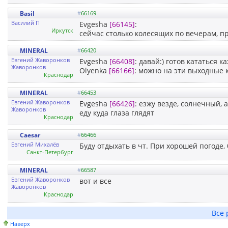
Basil
#
66169
Василий П
Evgesha
[66145]
:
Иркутск
сейчас столько колесящих по вечерам, пр
MINERAL
#
66420
Евгений Жаворонков
Evgesha
[66408]
: давай:) готов кататься 
Жаворонков
Olyenka
[66166]
: можно на эти выходные 
Краснодар
MINERAL
#
66453
Евгений Жаворонков
Evgesha
[66426]
: езжу везде, солнечный,
Жаворонков
еду куда глаза глядят
Краснодар
Caesar
#
66466
Евгений Михалёв
Буду отдыхать в чт. При хорошей погоде, 
Санкт-Петербург
MINERAL
#
66587
Евгений Жаворонков
вот и все
Жаворонков
Краснодар
Все 
Наверх