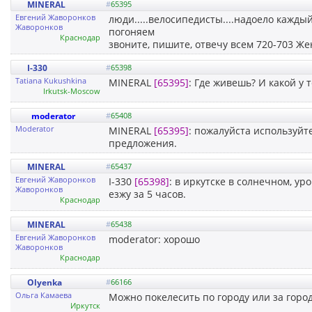
MINERAL
#
65395
Евгений Жаворонков
люди.....велосипедисты....надоело кажды
Жаворонков
погоняем
Краснодар
звоните, пишите, отвечу всем 720-703 Же
I-330
#
65398
Tatiana Kukushkina
MINERAL
[65395]
: Где живешь? И какой у 
Irkutsk-Moscow
moderator
#
65408
Moderator
MINERAL
[65395]
: пожалуйста используйте
предложения.
MINERAL
#
65437
Евгений Жаворонков
I-330
[65398]
: в иркутске в солнечном, у
Жаворонков
езжу за 5 часов.
Краснодар
MINERAL
#
65438
Евгений Жаворонков
moderator: хорошо
Жаворонков
Краснодар
Olyenka
#
66166
Ольга Камаева
Можно покелесить по городу или за город в
Иркутск