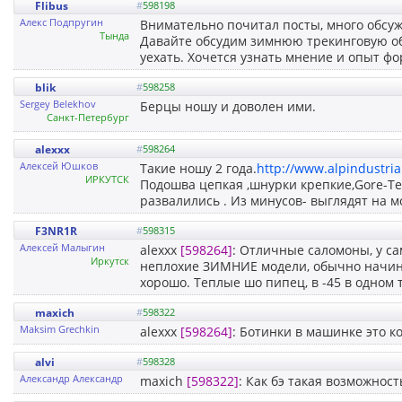
Flibus
#
598198
Алекс Подпругин
Внимательно почитал посты, много обсу
Тында
Давайте обсудим зимнюю трекинговую обу
уехать. Хочется узнать мнение и опыт фо
blik
#
598258
Sergey Belekhov
Берцы ношу и доволен ими.
Санкт-Петербург
alexxx
#
598264
Алексей Юшков
Такие ношу 2 года.
http://www.alpindustria
ИРКУТСК
Подошва цепкая ,шнурки крепкие,Gore-Tex
развалились . Из минусов- выглядят на м
F3NR1R
#
598315
Алексей Малыгин
alexxx
[598264]
: Отличные саломоны, у са
Иркутск
неплохие ЗИМНИЕ модели, обычно начина
хорошо. Теплые шо пипец, в -45 в одном 
maxich
#
598322
Maksim Grechkin
alexxx
[598264]
: Ботинки в машинке это к
alvi
#
598328
Александр Александр
maxich
[598322]
: Как бэ такая возможнос