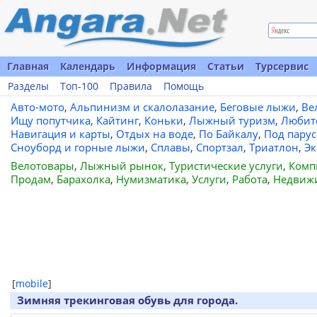
Главная
Календарь
Информация
Статьи
Турсервис
Разделы
Топ-100
Правила
Помощь
Авто-мото
,
Альпинизм и скалолазание
,
Беговые лыжи
,
Ве
Ищу попутчика
,
Кайтинг
,
Коньки
,
Лыжный туризм
,
Любит
Навигация и карты
,
Отдых на воде
,
По Байкалу
,
Под пару
Сноуборд и горные лыжи
,
Сплавы
,
Спортзал
,
Триатлон
,
Эк
Велотовары
,
Лыжный рынок
,
Туристические услуги
,
Комп
Продам
,
Барахолка
,
Нумизматика
,
Услуги
,
Работа
,
Недвиж
[
mobile
]
Зимняя трекинговая обувь для города.