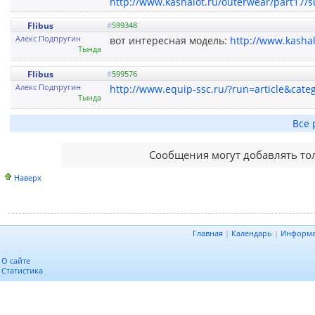
http://www.kashalot.ru/outerwear/part17/
Flibus
#
599348
Алекс Подпругин
вот интересная модель:
http://www.kasha
Тында
Flibus
#
599576
Алекс Подпругин
http://www.equip-ssc.ru/?run=article&cat
Тында
Все 
Сообщения могут добавлять то
Наверх
Главная
|
Календарь
|
Информ
О сайте
Статистика