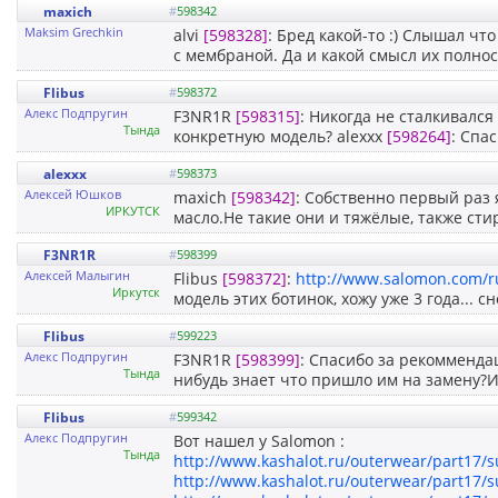
maxich
#
598342
Maksim Grechkin
alvi
[598328]
: Бред какой-то :) Слышал ч
с мембраной. Да и какой смысл их полно
Flibus
#
598372
Алекс Подпругин
F3NR1R
[598315]
: Никогда не сталкивалс
Тында
конкретную модель? alexxx
[598264]
: Спа
alexxx
#
598373
Алексей Юшков
maxich
[598342]
: Собственно первый раз 
ИРКУТСК
масло.Не такие они и тяжёлые, также сти
F3NR1R
#
598399
Алексей Малыгин
Flibus
[598372]
:
http://www.salomon.com/r
Иркутск
модель этих ботинок, хожу уже 3 года... сн
Flibus
#
599223
Алекс Подпругин
F3NR1R
[598399]
: Спасибо за рекомменда
Тында
нибудь знает что пришло им на замену?И 
Flibus
#
599342
Алекс Подпругин
Вот нашел у Salomon :
Тында
http://www.kashalot.ru/outerwear/part17/
http://www.kashalot.ru/outerwear/part17/