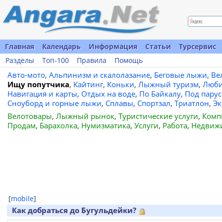
Главная
Календарь
Информация
Статьи
Турсервис
Разделы
Топ-100
Правила
Помощь
Авто-мото
,
Альпинизм и скалолазание
,
Беговые лыжи
,
Ве
Ищу попутчика
,
Кайтинг
,
Коньки
,
Лыжный туризм
,
Люби
Навигация и карты
,
Отдых на воде
,
По Байкалу
,
Под пару
Сноуборд и горные лыжи
,
Сплавы
,
Спортзал
,
Триатлон
,
Эк
Велотовары
,
Лыжный рынок
,
Туристические услуги
,
Комп
Продам
,
Барахолка
,
Нумизматика
,
Услуги
,
Работа
,
Недвиж
[
mobile
]
Как добраться до Бугульдейки?