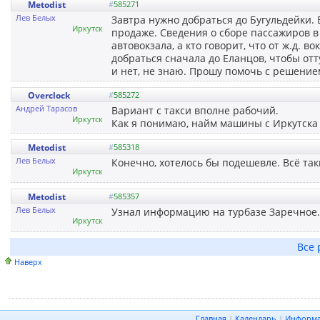
Metodist
#
585271
Лев Белых
Завтра нужно добраться до Бугульдейки.
Иркутск
продаже. Сведения о сборе пассажиров в 
автовокзала, а кто говорит, что от ж.д. 
добраться сначала до Еланцов, чтобы отт
и нет, не знаю. Прошу помочь с решением
Overclock
#
585272
Андрей Тарасов
Вариант с такси вполне рабочий.
Иркутск
Как я понимаю, найм машины с Иркутска
Metodist
#
585318
Лев Белых
Конечно, хотелось бы подешевле. Всё так
Иркутск
Metodist
#
585357
Лев Белых
Узнал информацию на турбазе Заречное.
Иркутск
Все 
Наверх
Главная
|
Календарь
|
Информ