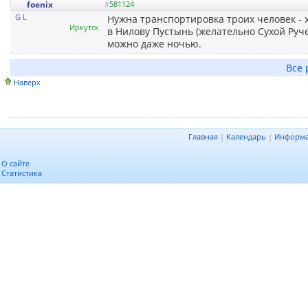
foenix
#
581124
G L
Нужна транспортировка троих человек - хо
Иркутск
в Нилову Пустынь (желательно Сухой Руче
можно даже ночью.
Все 
Наверх
Главная
|
Календарь
|
Информ
О сайте
Статистика