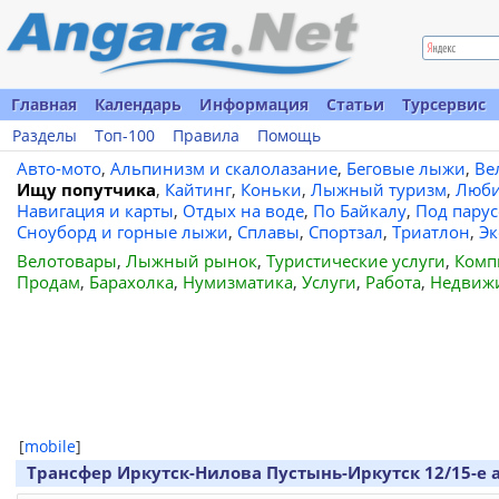
Главная
Календарь
Информация
Статьи
Турсервис
Разделы
Топ-100
Правила
Помощь
Авто-мото
,
Альпинизм и скалолазание
,
Беговые лыжи
,
Ве
Ищу попутчика
,
Кайтинг
,
Коньки
,
Лыжный туризм
,
Люби
Навигация и карты
,
Отдых на воде
,
По Байкалу
,
Под пару
Сноуборд и горные лыжи
,
Сплавы
,
Спортзал
,
Триатлон
,
Эк
Велотовары
,
Лыжный рынок
,
Туристические услуги
,
Комп
Продам
,
Барахолка
,
Нумизматика
,
Услуги
,
Работа
,
Недвиж
[
mobile
]
Трансфер Иркутск-Нилова Пустынь-Иркутск 12/15-е а