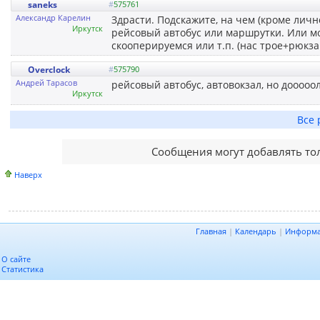
saneks
#
575761
Александр Карелин
Здрасти. Подскажите, на чем (кроме лич
Иркутск
рейсовый автобус или маршрутки. Или мож
скооперируемся или т.п. (нас трое+рюкза
Overclock
#
575790
Андрей Тарасов
рейсовый автобус, автовокзал, но дооооо
Иркутск
Все 
Сообщения могут добавлять то
Наверх
Главная
|
Календарь
|
Информ
О сайте
Статистика