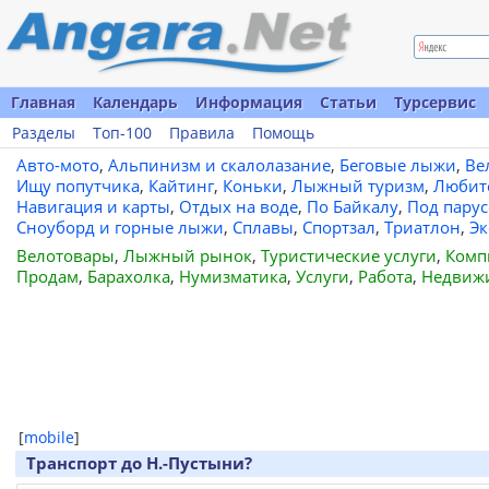
Главная
Календарь
Информация
Статьи
Турсервис
Разделы
Топ-100
Правила
Помощь
Авто-мото
,
Альпинизм и скалолазание
,
Беговые лыжи
,
Ве
Ищу попутчика
,
Кайтинг
,
Коньки
,
Лыжный туризм
,
Любит
Навигация и карты
,
Отдых на воде
,
По Байкалу
,
Под пару
Сноуборд и горные лыжи
,
Сплавы
,
Спортзал
,
Триатлон
,
Эк
Велотовары
,
Лыжный рынок
,
Туристические услуги
,
Комп
Продам
,
Барахолка
,
Нумизматика
,
Услуги
,
Работа
,
Недвиж
[
mobile
]
Транспорт до Н.-Пустыни?