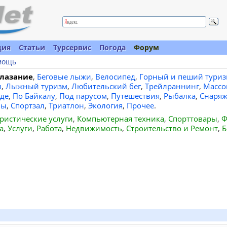
ция
Статьи
Турсервис
Погода
Форум
мощь
лазание
,
Беговые лыжи
,
Велосипед
,
Горный и пеший туриз
и
,
Лыжный туризм
,
Любительский бег
,
Трейлраннинг
,
Массо
де
,
По Байкалу
,
Под парусом
,
Путешествия
,
Рыбалка
,
Снаряж
вы
,
Спортзал
,
Триатлон
,
Экология
,
Прочее
.
ристические услуги
,
Компьютерная техника
,
Спорттовары
,
Ф
а
,
Услуги
,
Работа
,
Недвижимость
,
Строительство и Ремонт
,
Б