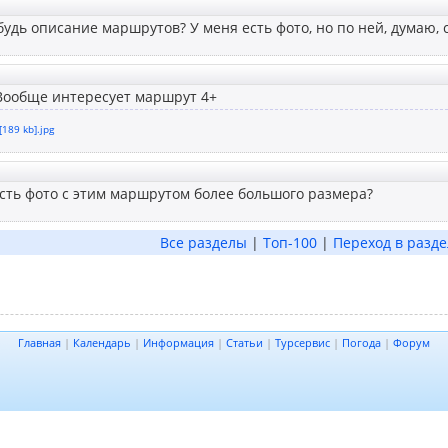
ибудь описание маршрутов? У меня есть фото, но по ней, думаю, 
 Вообще интересует маршрут 4+
[189 kb].jpg
есть фото с этим маршрутом более большого размера?
Все разделы
|
Топ-100
|
Переход в разде
Главная
|
Календарь
|
Информация
|
Статьи
|
Турсервис
|
Погода
|
Форум