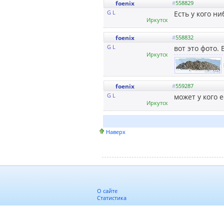
foenix
#
558829
G L
Есть у кого н
Иркутск
foenix
#
558832
G L
вот это фото.
Иркутск
foenix
#
559287
G L
может у кого 
Иркутск
Наверх
О сайте
Статистика