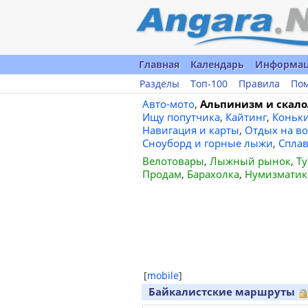
Главная
Календарь
Информа
Разделы
Топ-100
Правила
По
Авто-мото
,
Альпинизм и скало
Ищу попутчика
,
Кайтинг
,
Коньк
Навигация и карты
,
Отдых на во
Сноуборд и горные лыжи
,
Спла
Велотовары
,
Лыжный рынок
,
Ту
Продам
,
Барахолка
,
Нумизматик
[
mobile
]
Байкалистские маршруты