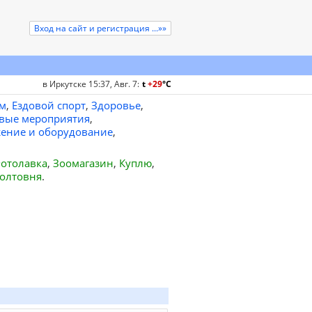
Вход на сайт и регистрация ...»»
в Иркутске 15:37, Авг. 7
:
t
+29
°
C
м
,
Ездовой спорт
,
Здоровье
,
вые мероприятия
,
ение и оборудование
,
отолавка
,
Зоомагазин
,
Куплю
,
олтовня
.