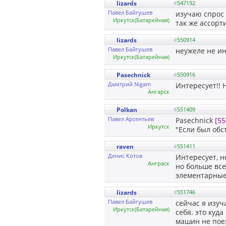
lizards
#
547192
Павел Байгушев
изучаю спрос 
Иркутск(Батарейная)
так же ассорт
lizards
#
550914
Павел Байгушев
неужеле не ин
Иркутск(Батарейная)
Pasechnick
#
550916
Дмитрий Nigam
Интересует!! Н
Ангарск
Polkan
#
551409
Павел Арсентьев
Pasechnick
[55
Иркутск
"Если был обст
raven
#
551411
Денис Котов
Интересует, н
Анграск
но больше все
элементарные
lizards
#
551746
Павел Байгушев
сейчас я изуч
Иркутск(Батарейная)
себя. это куд
машин не пое