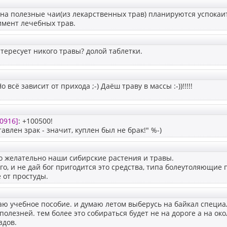
на полезные чаи(из лекарственных трав) планируются успокаи
имент лечебных трав.
тересует никого травы? долой таблетки.
о всё зависит от прихода ;-) Даёш траву в массы :-))!!!!!
0916]
: +100500!
авлен зрак - значит, куплен был не брак!" %-)
о желательно наши сибирские растения и травы.
го, и не дай бог пригодится это средства, типа болеутоляющие 
 от простуды.
аю учебное пособие. и думаю летом выберусь на байкал специа
а полезней. тем более это собираться будет не на дороге а на ок
здов.