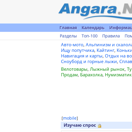
Главная
Календарь
Информа
Разделы
Топ-100
Правила
По
Авто-мото
,
Альпинизм и скалол
Ищу попутчика
,
Кайтинг
,
Коньк
Навигация и карты
,
Отдых на во
Сноуборд и горные лыжи
,
Спла
Велотовары
,
Лыжный рынок
,
Ту
Продам
,
Барахолка
,
Нумизматик
[
mobile
]
Изучаю спрос