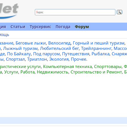
ция
Статьи
Турсервис
Погода
Форум
мощь
азание
,
Беговые лыжи
,
Велосипед
,
Горный и пеший туризм
,
и
,
Лыжный туризм
,
Любительский бег
,
Трейлраннинг
,
Массо
де
,
По Байкалу
,
Под парусом
,
Путешествия
,
Рыбалка
,
Снаряж
вы
,
Спортзал
,
Триатлон
,
Экология
,
Прочее
.
ристические услуги
,
Компьютерная техника
,
Спорттовары
,
Ф
а
,
Услуги
,
Работа
,
Недвижимость
,
Строительство и Ремонт
,
Б