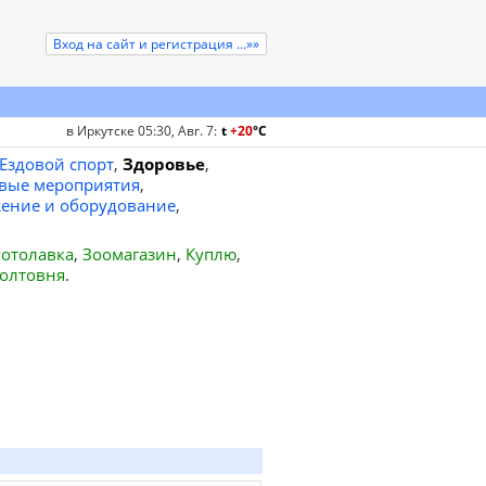
Вход на сайт и регистрация ...»»
в Иркутске 05:30, Авг. 7
:
t
+20
°
C
Ездовой спорт
,
Здоровье
,
вые мероприятия
,
ение и оборудование
,
отолавка
,
Зоомагазин
,
Куплю
,
олтовня
.