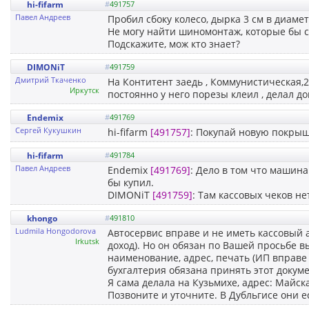
hi-fifarm
#
491757
Павел Андреев
Пробил сбоку колесо, дырка 3 см в диамет
Не могу найти шиномонтаж, которые бы с
Подскажите, мож кто знает?
DIMONiT
#
491759
Дмитрий Ткаченко
На Контитент заедь , Коммунистическая,22
Иркутск
постоянно у него порезы клеил , делал до
Endemix
#
491769
Сергей Кукушкин
hi-fifarm
[491757]
: Покупай новую покрыш
hi-fifarm
#
491784
Павел Андреев
Endemix
[491769]
: Дело в том что машина
бы купил.
DIMONiT
[491759]
: Там кассовых чеков нет
khongo
#
491810
Ludmila Hongodorova
Автосервис вправе и не иметь кассовый 
Irkutsk
доход). Но он обязан по Вашей просьбе 
наименование, адрес, печать (ИП вправе 
бухгалтерия обязана принять этот докуме
Я сама делала на Кузьмихе, адрес: Майс
Позвоните и уточните. В Дубльгисе они е