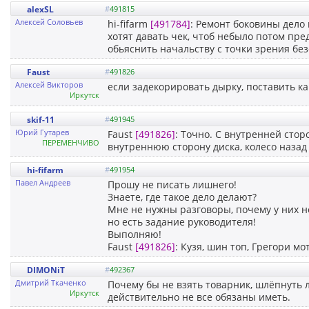
alexSL
#
491815
Алексей Соловьев
hi-fifarm
[491784]
: Ремонт боковины дело 
хотят давать чек, чтоб небыло потом пре
обьяснить начальству с точки зрения бе
Faust
#
491826
Алексей Викторов
если задекорировать дырку, поставить ка
Иркутск
skif-11
#
491945
Юрий Гутарев
Faust
[491826]
: Точно. С внутренней стор
ПЕРЕМЕНЧИВО
внутреннюю сторону диска, колесо назад 
hi-fifarm
#
491954
Павел Андреев
Прошу не писать лишнего!
Знаете, где такое дело делают?
Мне не нужны разговоры, почему у них не
но есть задание руководителя!
Выполняю!
Faust
[491826]
: Кузя, шин топ, Грегори м
DIMONiT
#
492367
Дмитрий Ткаченко
Почему бы не взять товарник, шлёпнуть 
Иркутск
действительно не все обязаны иметь.