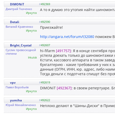
DIMONiT
#
492369
Дмитрий Ткаченко
А то я думаю это утопия найти шиномонт
Иркутск
Detali
#
492590
Виталий Кравченко
Приезжайте!
Иркутск
http://angara.net/forum/t32080
поможем В
Bright_Crystal
#
492607
Суслик превосходной
hi-fifarm
[491757]
: Я в конце сентября п
степени
успела доехать только до шиномонтажки 
Irkutsk
Кстати, кассового аппарата в таком заве
бухгалтерию - какие требования у них к 
данные (ОГРН, ИНН, юр. адрес, либо наим
Тогда деньги с подотчета спишут без про
vpv
#
492619
Павел Воробьёв
DIMONiT
[492367]
: в своем репертуаре. Бг
Иркутск
yumiha
#
492622
Юрий Михайличенко
Неплохо делают в "Шины-Диски" в Примо
Иркутск