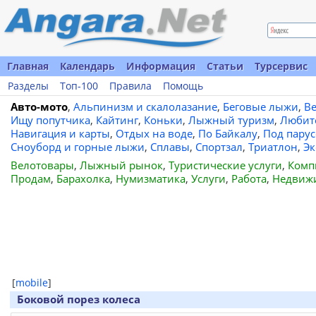
Главная
Календарь
Информация
Статьи
Турсервис
Разделы
Топ-100
Правила
Помощь
Авто-мото
,
Альпинизм и скалолазание
,
Беговые лыжи
,
В
Ищу попутчика
,
Кайтинг
,
Коньки
,
Лыжный туризм
,
Любит
Навигация и карты
,
Отдых на воде
,
По Байкалу
,
Под пару
Сноуборд и горные лыжи
,
Сплавы
,
Спортзал
,
Триатлон
,
Эк
Велотовары
,
Лыжный рынок
,
Туристические услуги
,
Комп
Продам
,
Барахолка
,
Нумизматика
,
Услуги
,
Работа
,
Недвиж
[
mobile
]
Боковой порез колеса