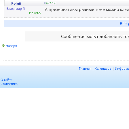
Polnii
#
492706
Владимир Я
А презервативы рваные тоже можно клеи
Иркутск
Все 
Сообщения могут добавлять то
Наверх
Главная
|
Календарь
|
Информ
О сайте
Статистика