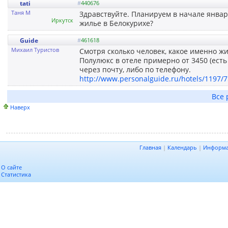
tati
#
440676
Таня М
Здравствуйте. Планируем в начале январ
Иркутск
жилье в Белокурихе?
Guide
#
461618
Михаил Туристов
Смотря сколько человек, какое именно жи
Полулюкс в отеле примерно от 3450 (ест
через почту, либо по телефону.
http://www.personalguide.ru/hotels/1197/7
Все 
Наверх
Главная
|
Календарь
|
Информ
О сайте
Статистика