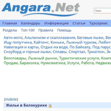
Главная
Календарь
Информация
Статьи
Турсервис
Разделы
Топ-100
Правила
Помощь
Авто-мото
,
Альпинизм и скалолазание
,
Беговые лыжи
,
Ве
Ищу попутчика
,
Кайтинг
,
Коньки
,
Лыжный туризм
,
Любит
Навигация и карты
,
Отдых на воде
,
По Байкалу
,
Под пару
Сноуборд и горные лыжи
,
Сплавы
,
Спортзал
,
Триатлон
,
Эк
Велотовары
,
Лыжный рынок
,
Туристические услуги
,
Комп
Продам
,
Барахолка
,
Нумизматика
,
Услуги
,
Работа
,
Недвиж
[
mobile
]
Жилье в Белокурихе