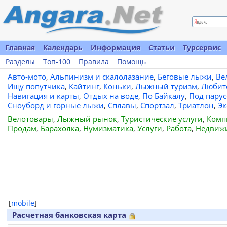
Главная
Календарь
Информация
Статьи
Турсервис
Разделы
Топ-100
Правила
Помощь
Авто-мото
,
Альпинизм и скалолазание
,
Беговые лыжи
,
Ве
Ищу попутчика
,
Кайтинг
,
Коньки
,
Лыжный туризм
,
Любит
Навигация и карты
,
Отдых на воде
,
По Байкалу
,
Под пару
Сноуборд и горные лыжи
,
Сплавы
,
Спортзал
,
Триатлон
,
Эк
Велотовары
,
Лыжный рынок
,
Туристические услуги
,
Комп
Продам
,
Барахолка
,
Нумизматика
,
Услуги
,
Работа
,
Недвиж
[
mobile
]
Расчетная банковская карта