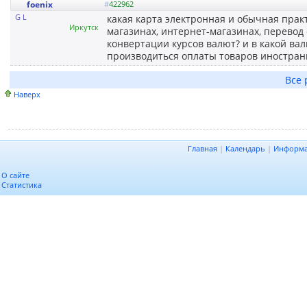
foenix
#
422962
G L
какая карта электронная и обычная практ
Иркутск
магазинах, интернет-магазинах, перевод 
конвертации курсов валют? и в какой вал
производиться оплаты товаров иностран
Все 
Наверх
Главная
|
Календарь
|
Информ
О сайте
Статистика