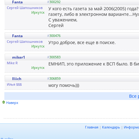
Fanta
#
300292
Сергей Шапошников
У кого есть газета за май 2006(2005) го
Иркутск
газету, либо в электронном варианте...Н
С уважением,
Сергей
Fanta
#
300476
Сергей Шапошников
Утро доброе, все еще в поиске.
Иркутск
miker1
#
300583
Mike R
ЕМНИП, это приложение к ВСП было. В би
Иркутск
Iliich
#
306859
Илья $$$
могу помочь)))
Все 
Наверх
Главная
|
Календарь
|
Информ