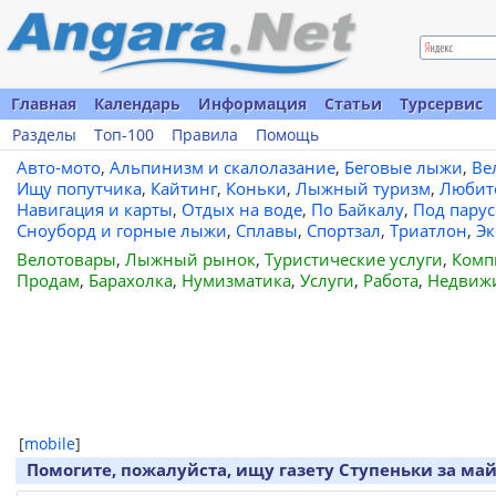
Главная
Календарь
Информация
Статьи
Турсервис
Разделы
Топ-100
Правила
Помощь
Авто-мото
,
Альпинизм и скалолазание
,
Беговые лыжи
,
Ве
Ищу попутчика
,
Кайтинг
,
Коньки
,
Лыжный туризм
,
Любит
Навигация и карты
,
Отдых на воде
,
По Байкалу
,
Под пару
Сноуборд и горные лыжи
,
Сплавы
,
Спортзал
,
Триатлон
,
Эк
Велотовары
,
Лыжный рынок
,
Туристические услуги
,
Комп
Продам
,
Барахолка
,
Нумизматика
,
Услуги
,
Работа
,
Недвиж
[
mobile
]
Помогите, пожалуйста, ищу газету Ступеньки за май