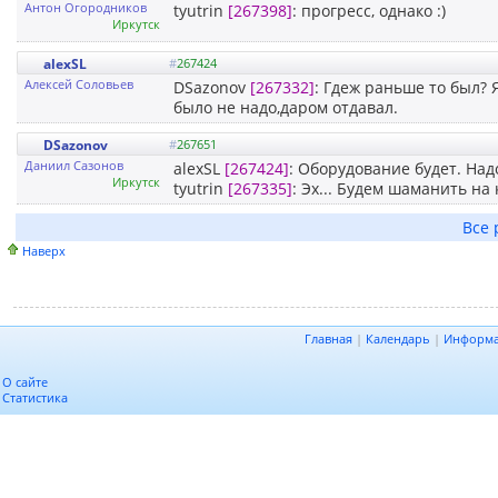
Антон Огородников
tyutrin
[267398]
: прогресс, однако :)
Иркутск
alexSL
#
267424
Алексей Соловьев
DSazonov
[267332]
: Гдеж раньше то был? 
было не надо,даром отдавал.
DSazonov
#
267651
Даниил Cазонов
alexSL
[267424]
: Оборудование будет. Над
Иркутск
tyutrin
[267335]
: Эх... Будем шаманить на
Все 
Наверх
Главная
|
Календарь
|
Информ
О сайте
Статистика