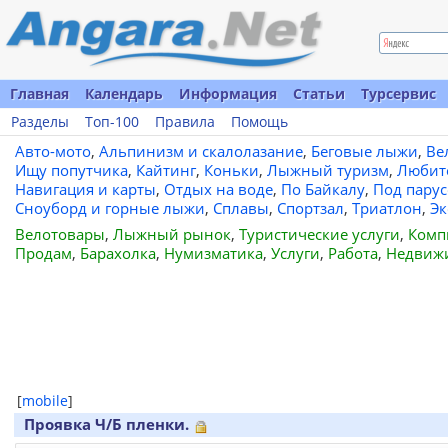
Главная
Календарь
Информация
Статьи
Турсервис
Разделы
Топ-100
Правила
Помощь
Авто-мото
,
Альпинизм и скалолазание
,
Беговые лыжи
,
Ве
Ищу попутчика
,
Кайтинг
,
Коньки
,
Лыжный туризм
,
Любит
Навигация и карты
,
Отдых на воде
,
По Байкалу
,
Под пару
Сноуборд и горные лыжи
,
Сплавы
,
Спортзал
,
Триатлон
,
Эк
Велотовары
,
Лыжный рынок
,
Туристические услуги
,
Комп
Продам
,
Барахолка
,
Нумизматика
,
Услуги
,
Работа
,
Недвиж
[
mobile
]
Проявка Ч/Б пленки.