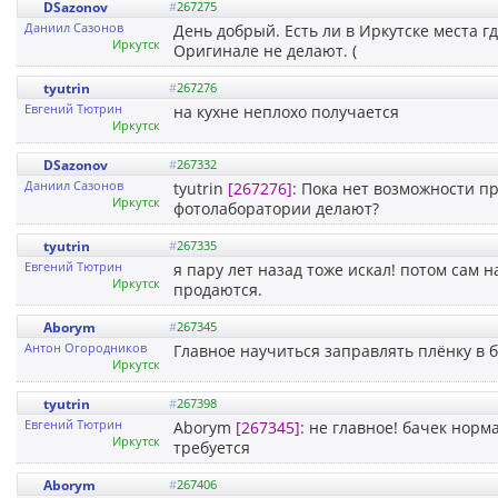
DSazonov
#
267275
Даниил Cазонов
День добрый. Есть ли в Иркутске места 
Иркутск
Оригинале не делают. (
tyutrin
#
267276
Евгений Тютрин
на кухне неплохо получается
Иркутск
DSazonov
#
267332
Даниил Cазонов
tyutrin
[267276]
: Пока нет возможности п
Иркутск
фотолаборатории делают?
tyutrin
#
267335
Евгений Тютрин
я пару лет назад тоже искал! потом сам 
Иркутск
продаются.
Aborym
#
267345
Антон Огородников
Главное научиться заправлять плёнку в б
Иркутск
tyutrin
#
267398
Евгений Тютрин
Aborym
[267345]
: не главное! бачек норм
Иркутск
требуется
Aborym
#
267406