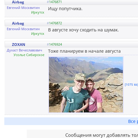
Airbag
#
1476871
Евгений Москвитин
Ищу попутчика.
Иркутск
Airbag
#
1476872
Евгений Москвитин
В августе хочу сходить на шумак.
Иркутск
ZOXAN
#
1476924
Духаст Вечеславович
Тоже планируем в начале августа
Усолье Сибирское
[1075 kb]
Все 
Сообщения могут добавлять то