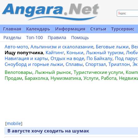
Главная
Календарь
Информация
Статьи
Турсервис
Разделы
Топ-100
Правила
Помощь
Авто-мото
,
Альпинизм и скалолазание
,
Беговые лыжи
,
Ве
Ищу попутчика
,
Кайтинг
,
Коньки
,
Лыжный туризм
,
Люби
Навигация и карты
,
Отдых на воде
,
По Байкалу
,
Под пару
Сноуборд и горные лыжи
,
Сплавы
,
Спортзал
,
Триатлон
,
Эк
Велотовары
,
Лыжный рынок
,
Туристические услуги
,
Комп
Продам
,
Барахолка
,
Нумизматика
,
Услуги
,
Работа
,
Недвиж
[
mobile
]
В августе хочу сходить на шумак