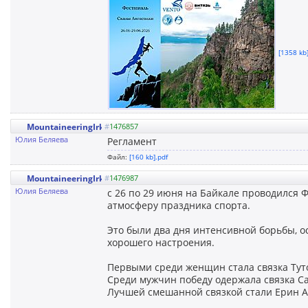
[1358 kb]
MountaineeringIrkutsk
#
1476857
Юлия Беляева
Регламент
Файл:
[160 kb].pdf
MountaineeringIrkutsk
#
1476987
Юлия Беляева
с 26 по 29 июня на Байкале проводился 
атмосферу праздника спорта.
Это были два дня интенсивной борьбы, ос
хорошего настроения.
Первыми среди женщин стала связка Тут
Среди мужчин победу одержала связка С
Лучшей смешанной связкой стали Ерин А