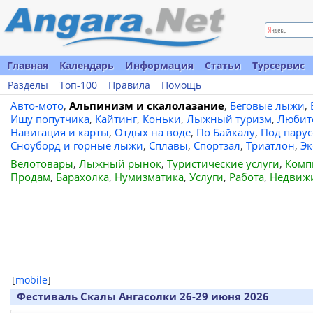
Главная
Календарь
Информация
Статьи
Турсервис
Разделы
Топ-100
Правила
Помощь
Авто-мото
,
Альпинизм и скалолазание
,
Беговые лыжи
,
Ищу попутчика
,
Кайтинг
,
Коньки
,
Лыжный туризм
,
Любит
Навигация и карты
,
Отдых на воде
,
По Байкалу
,
Под пару
Сноуборд и горные лыжи
,
Сплавы
,
Спортзал
,
Триатлон
,
Эк
Велотовары
,
Лыжный рынок
,
Туристические услуги
,
Комп
Продам
,
Барахолка
,
Нумизматика
,
Услуги
,
Работа
,
Недвиж
[
mobile
]
Фестиваль Скалы Ангасолки 26-29 июня 2026