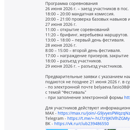
Программа соревнования
26 июня 2026 г. – заезд участников в пос
18:00 – 20:00 мандатная комиссия.
20:00 – 21:00 проверка базовых навыков 
27 июня 2026 г.
11:00 – открытие соревнований
11:20 – брифинг, жеребьевка маршрутов.
13:00 – 18:00 – первый день фестиваля.
28 июня 2026 г.
8:00 – 15:00 – второй день фестиваля.
17:00 – награждение призеров, закрытие
18:00 – разъезд участников.
29 июня 2026 г. – разъезд участников.
Предварительные заявки с указанием на
подаются не позднее 21 июня 2026 г. в 
- по электронной почте belyaeva.fasio38@
с темой “Фестиваль”
- при заполнение электронной формы
ht
Для участников действуют информацион
MAX -
https://max.ru/join/-G9jvyesPWqzq
Telegram -
https://t.me/+-hU7z9JKlVlhZGMy
ВК -
https://vk.ru/club239486550