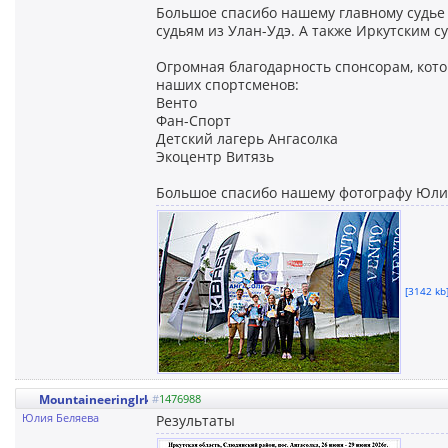
Большое спасибо нашему главному судье
судьям из Улан-Удэ. А также Иркутским с
Огромная благодарность спонсорам, кот
наших спортсменов:
Венто
Фан-Спорт
Детский лагерь Ангасолка
Экоцентр Витязь
Большое спасибо нашему фотографу Юли
[3142 kb]
MountaineeringIrkutsk
#
1476988
Юлия Беляева
Результаты