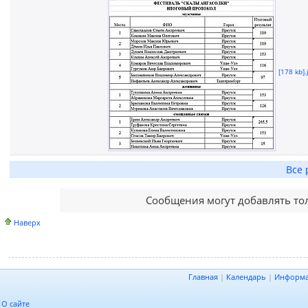
[178 kb].
Все 
Сообщения могут добавлять то
Наверх
Главная
|
Календарь
|
Информ
О сайте