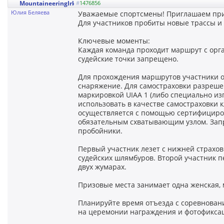
MountaineeringIrkutsk
#
1476856
Юлия Беляева
Уважаемые спортсмены! Приглашаем прин
Для участников пробиты новые трассы и
Ключевые моменты:
Каждая команда проходит маршрут с орга
судейские точки запрещено.
Для прохождения маршрутов участники 
снаряжение. Для самостраховки разреше
маркировкой UIAA 1 (либо специально и
использовать в качестве самостраховки к
осуществляется с помощью сертифицирова
обязательным схватывающим узлом. Запр
пробойники.
Первый участник лезет с нижней страхо
судейских шлямбуров. Второй участник п
двух жумарах.
Призовые места занимает одна женская, 
Планируйте время отъезда с соревновани
на церемонии награждения и фотофикса